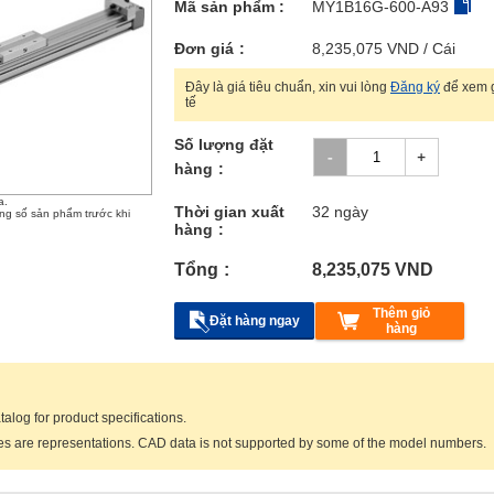
Mã sản phẩm :
MY1B16G-600-A93
Đơn giá
8,235,075
VND
/ Cái
Đây là giá tiêu chuẩn, xin vui lòng
Đăng ký
để xem g
tế
Số lượng đặt
hàng
a.
Thời gian xuất
32 ngày
ông số sản phẩm trước khi
hàng
Tổng
8,235,075
VND
Thêm giỏ
Đặt hàng ngay
hàng
talog for product specifications.
res are representations. CAD data is not supported by some of the model numbers.