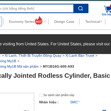
Search
Giỏ hà
nghiệp với chế độ đãi ngộ hấp dẫn.
Xem chi tiết
’re visiting from United States. For United States, please visit ou
joy top-tier benefits at MISUMI Vietnam.
See more
c
Xi Lanh, Thiết Bị Truyền Động Quay
Xi Lanh Bàn Trượt
 Dòng My1B
 Dòng My1B Mã sản phẩm
MY1B16G-600-A93
ally Jointed Rodless Cylinder, Basi
So sánh sản phẩm này
Nhãn hiệu :
SMC