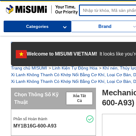
MiSUMi
Brand
Categories
[Tuyển dụng] Gia nhập MISUMI Việt Nam! Nắm bắt cơ hội bứt phá sự 
Welcome to MISUMI VIETNAM!
It looks like you
[Recruitment] We're hiring! Grab your ultimate career opportunity & en
Trang chủ MISUMI
Linh Kiện Tự Động Hóa
Khí nén, Thủy lự
Xi Lanh Không Thanh Có Khớp Nối Bằng Cơ Khí, Loại Cơ Bản,
Xi Lanh Không Thanh Có Khớp Nối Bằng Cơ Khí, Loại Cơ Bản,
Mechanic
Chọn Thông Số Kỹ
Xóa Tất
600-A93)
Cả
Thuật
Phần số Hoàn thành
MY1B16G-600-A93