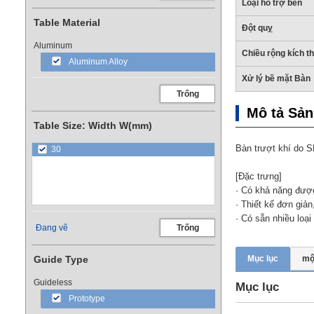
Loại hỗ trợ bên
Table Material
Đột quỵ
Aluminum
Chiều rộng kích 
Aluminum Alloy
Xử lý bề mặt Bàn
Trống
Mô tả Sả
Table Size: Width W(mm)
Bàn trượt khí do 
30
[Đặc trưng]
· Có khả năng đượ
· Thiết kế đơn giả
· Có sẵn nhiều loạ
Đang vẽ
Trống
Guide Type
Mục lục
mộ
Guideless
Mục lục
Prototype