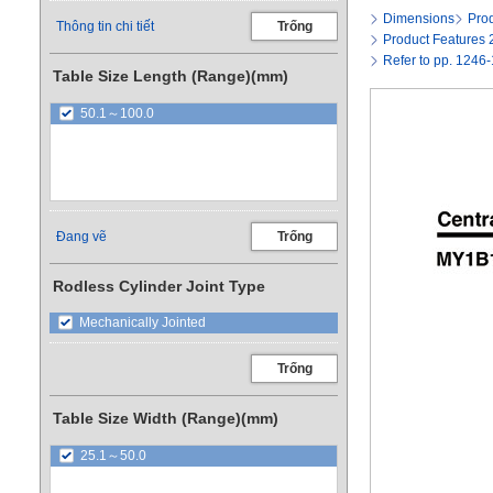
Dimensions
Pro
Thông tin chi tiết
Trống
Product Features 
Refer to pp. 1246
Table Size Length (Range)(mm)
50.1～100.0
Đang vẽ
Trống
Rodless Cylinder Joint Type
Mechanically Jointed
Trống
Table Size Width (Range)(mm)
25.1～50.0