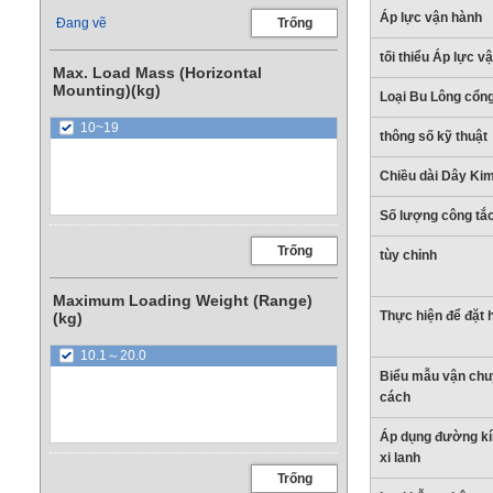
Áp lực vận hành
Đang vẽ
Trống
tối thiểu Áp lực v
Max. Load Mass (Horizontal
Mounting)(kg)
Loại Bu Lông cổn
10~19
thông số kỹ thuật
Chiều dài Dây Kim
Số lượng công tắ
Trống
tùy chỉnh
Maximum Loading Weight (Range)
Thực hiện để đặt 
(kg)
10.1～20.0
Biểu mẫu vận chu
cách
Áp dụng đường kí
xi lanh
Trống