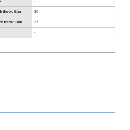
A
-
ch thước Bàn
80
ích thước Bàn
37
-