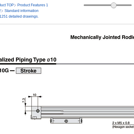
duct TOP
Product Features 1
2
Standard information
-1251 detailed drawings.