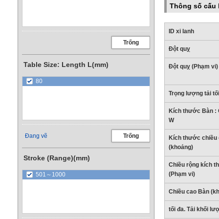
Thông số cấu
ID xi lanh
Trống
Đột quỵ
Table Size: Length L(mm)
Đột quỵ (Phạm vi)
80
Trọng lượng tải tố
Kích thước Bàn : 
W
Đang vẽ
Trống
Kích thước chiều 
(khoảng)
Stroke (Range)(mm)
Chiều rộng kích 
(Phạm vi)
501～1000
Chiều cao Bàn (k
tối đa. Tải khối lư