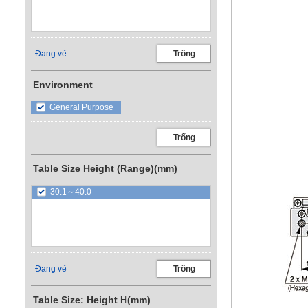
Đang vẽ
Trống
Environment
General Purpose
Trống
Table Size Height (Range)(mm)
30.1～40.0
Đang vẽ
Trống
Table Size: Height H(mm)