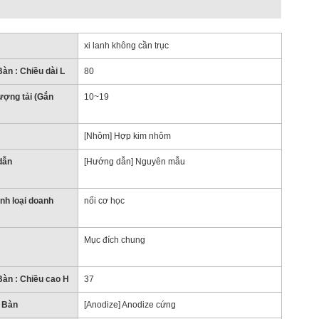
xi lanh không cần trục
àn : Chiều dài L
80
lượng tải (Gắn
10~19
[Nhôm] Hợp kim nhôm
dẫn
[Hướng dẫn] Nguyên mẫu
anh loại doanh
nối cơ học
Mục đích chung
àn : Chiều cao H
37
 Bàn
[Anodize] Anodize cứng