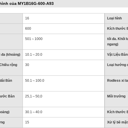
 hình của MY1B16G-600-A93
16
Loại hình
600
Kích thước B
501～1000
tối đa. Khối 
ngang)
i đa (khoảng)
10.1～20.0
Vật Liệu Bàn
Chiều rộng
30
Loại hướng 
dài Bàn
50.1～100.0
Rodless xi l
thước Bàn
25,1～50,0
Môi trường
hoảng)
30.1～40.0
Kích thước B
ợng
15
Xử lý bề mặt