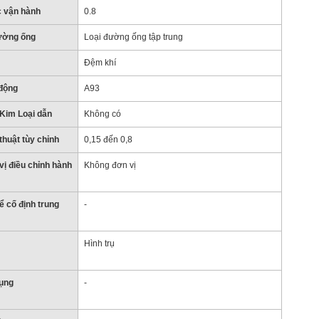
c vận hành
0.8
ường ống
Loại đường ống tập trung
Đệm khí
động
A93
Kim Loại dẫn
Không có
thuật tùy chỉnh
0,15 đến 0,8
vị điều chỉnh hành
Không đơn vị
 cố định trung
-
Hình trụ
dụng
-