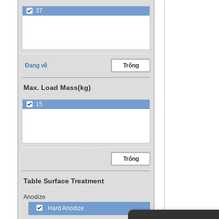
37
Đang vẽ
Trống
Max. Load Mass(kg)
15
Trống
Table Surface Treatment
Anodize
Hard Anodize