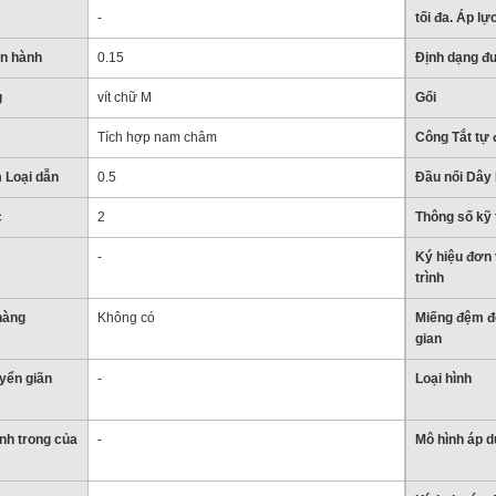
-
tối đa. Áp lự
ận hành
0.15
Định dạng đ
g
vít chữ M
Gối
Tích hợp nam châm
Công Tắt tự 
 Loại dẫn
0.5
Đầu nối Dây 
c
2
Thông số kỹ 
-
Ký hiệu đơn 
trình
hàng
Không có
Miếng đệm để
gian
yển giãn
-
Loại hình
nh trong của
-
Mô hình áp 