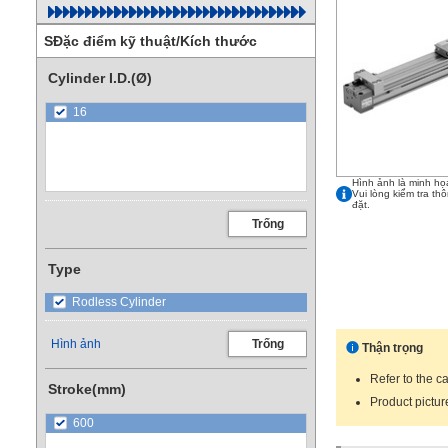
SĐặc điểm kỹ thuật/Kích thước
Cylinder I.D.(Ø)
16
Hình ảnh là minh họ
Vui lòng kiểm tra th
đặt.
Trống
Type
Rodless Cylinder
Hình ảnh
Trống
Thận trọng
Refer to the ca
Stroke(mm)
Product pictu
600