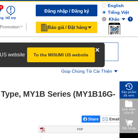
English
0
Đăng nhập / Đăng ký
Tiếng Việt
ng
Hỗ trợ
Khác
Báo giá / Đặt hàng
r US website
To the MISUMI US website
Giúp Chúng Tôi Cải Thiện
c Type, MY1B Series (MY1B16G-
Sản phẩm
đã xem
Linh Kiện
của tôi
Share
Email
Giỏ hàng
PDF