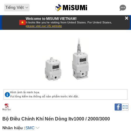
Tiếng Việt
Welcome to MISUMI VIETNAM!
It looks like you’re visiting from United States. For United States,
please visit our US website
Hình ảnh là minh họa.
Vui lòng kiểm tra thông số sản phẩm trước khi đặt.
Mục lục
Bộ Điều Chỉnh Khí Nén Dòng Itv1000 / 2000/3000 
Nhãn hiệu :
SMC