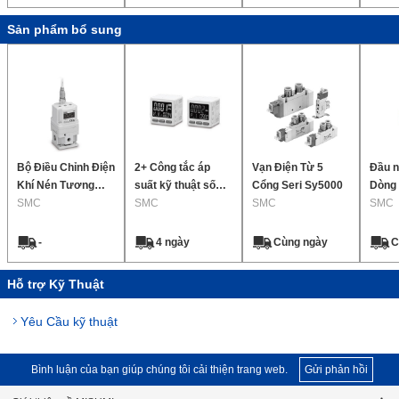
Sản phẩm bổ sung
Bộ Điều Chỉnh Điện
2+ Công tắc áp
Vạn Điện Từ 5
Đầu n
Khí Nén Tương
suất kỹ thuật số
Cổng Seri Sy5000
Dòng 
Thích Với Pin Tự
SMC
hiển thị 3 màn hình
SMC
SMC
nửa 
SMC
Nạp Dòng 25A-
đầu ra tương tự,
đệm)
ITV1000/2000/3000
ZSE20A(F) /
-
4 ngày
Cùng ngày
C
ISE20A
Hỗ trợ Kỹ Thuật
Yêu Cầu kỹ thuật
Bình luận của bạn giúp chúng tôi cải thiện trang web.
Gửi phản hồi