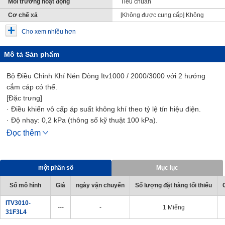
Môi trường hoạt động
Tiêu chuẩn
Cơ chế xả
[Không được cung cấp] Không
Cho xem nhiều hơn
Mô tả Sản phẩm
Bộ Điều Chỉnh Khí Nén Dòng Itv1000 / 2000/3000 với 2 hướng
cắm cáp có thể.
[Đặc trưng]
· Điều khiển vô cấp áp suất không khí theo tỷ lệ tín hiệu điện.
· Độ nhạy: 0,2 kPa (thông số kỹ thuật 100 kPa).
· Độ tuyến tính: trong khoảng ±1% (F.S.)
Đọc thêm
· Độ trễ: trong vòng 0,5% (F.S.)
· Cấu trúc bảo vệ: IP65.
· 2 hướng có thể có của đầu vào cáp.
một phần số
Mục lục
· Thông số kỹ thuật không dầu mỡ (Dòng ITV1000).
Số mô hình
Giá
ngày vận chuyển
Số lượng đặt hàng tối thiểu
ITV3010-
---
-
1 Miếng
31F3L4