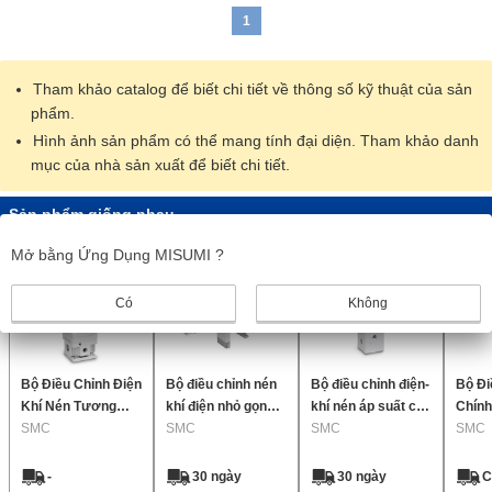
1
Tham khảo catalog để biết chi tiết về thông số kỹ thuật của sản
phẩm.
Hình ảnh sản phẩm có thể mang tính đại diện. Tham khảo danh
mục của nhà sản xuất để biết chi tiết.
Sản phẩm giống nhau
Mở bằng Ứng Dụng MISUMI ?
Có
Không
Bộ Điều Chỉnh Điện
Bộ điều chỉnh nén
Bộ điều chỉnh điện-
Bộ Đi
Khí Nén Tương
khí điện nhỏ gọn
khí nén áp suất cao
Chính
Thích Với Pin Tự
SMC
sê-ri ITV0000
SMC
sê-ri ITVH2000
SMC
Ir100
SMC
Nạp Dòng 25A-
3.0 MPa
3000
ITV1000/2000/3000
-
30 ngày
30 ngày
C