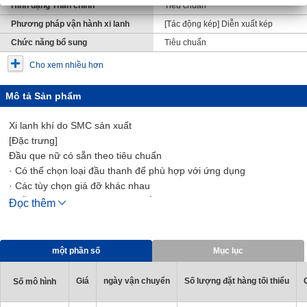
Hình dạng Thân chính
Tiêu chuẩn
Phương pháp vận hành xi lanh
[Tác động kép] Diễn xuất kép
Chức năng bổ sung
Tiêu chuẩn
Cho xem nhiều hơn
Mô tả Sản phẩm
Xi lanh khí do SMC sản xuất
[Đặc trưng]
Đầu que nữ có sẵn theo tiêu chuẩn
· Có thể chọn loại đầu thanh để phù hợp với ứng dụng
· Các tùy chọn giá đỡ khác nhau
· Dễ dàng tinh chỉnh vị trí công tắc tự động
Đọc thêm
· Giá đỡ công tắc trong suốt cải thiện khả năng hiển thị của Led
chỉ báo
· Có sẵn các giá đỡ trục đơn và rãnh trục
một phần số
Mục lục
· Tổng chiều dài được rút ngắn với kiểu cắt trùm
· Tuân thủ chỉ thị EU-RoHS
Giá
ngày vận chuyển
Số lượng đặt hàng tối thiểu
Số mô hình
· Mỡ có thể lựa chọn (Option)
· Có thể gắn công tắc tự động nhỏ gọn chống nước