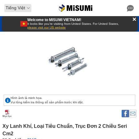
Tiếng Việt
Welcome to MISUMI VIETNAM!
It looks like you’re visiting from United States. For United States,
please visit our US website
Hình ảnh là minh họa.
Vui lòng kiểm tra thông số sản phẩm trước khi đặt.
Mục lục
Xy Lanh Khí, Loại Tiêu Chuẩn, Trục Đơn 2 Chiều Seri 
Cm2 