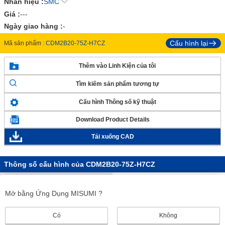
Nhãn hiệu :
SMC
Giá :
---
Ngày giao hàng :
-
Cấu hình lại
Mã sản phẩm :
CDM2B20-75Z-H7CZ
Thêm vào Linh Kiện của tôi
Tìm kiếm sản phẩm tương tự
Cấu hình Thông số kỹ thuật
Download Product Details
Tải xuống CAD
Thông số cấu hình của CDM2B20-75Z-H7CZ
Xi lanh (Ống Nối) Đường kính
20
trong
Mở bằng Ứng Dụng MISUMI ?
Đột quỵ
75
Phương pháp vận hành que
Có
Thanh đơn
Không