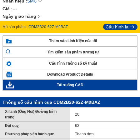
Nhãn hiệu :
SMC
Giá :
---
Ngày giao hàng :
-
Cấu hình lại
Mã sản phẩm :
CDM2B20-62Z-M9BAZ
Thêm vào Linh Kiện của tôi
Tìm kiếm sản phẩm tương tự
Cấu hình Thông số kỹ thuật
Download Product Details
Tải xuống CAD
Thông số cấu hình của CDM2B20-62Z-M9BAZ
Xi lanh (Ống Nối) Đường kính
20
trong
Đột quỵ
62
Phương pháp vận hành que
Thanh đơn