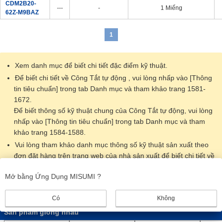
CDM2B20-
---
-
1 Miếng
62Z-M9BAZ
1
Xem danh mục để biết chi tiết đặc điểm kỹ thuật.
Để biết chi tiết về Công Tắt tự động , vui lòng nhấp vào [Thông
tin tiêu chuẩn] trong tab Danh mục và tham khảo trang 1581-
1672.
Để biết thông số kỹ thuật chung của Công Tắt tự động, vui lòng
nhấp vào [Thông tin tiêu chuẩn] trong tab Danh mục và tham
khảo trang 1584-1588.
Vui lòng tham khảo danh mục thông số kỹ thuật sản xuất theo
đơn đặt hàng trên trang web của nhà sản xuất để biết chi tiết về
thông số kỹ thuật sản xuất theo đơn đặt hàng.
Mở bằng Ứng Dụng MISUMI ?
Hình ảnh sản phẩm là đại diện. Dữ liệu CAD không được hỗ trợ
cho một số kiểu máy.
Có
Không
Sản phẩm giống nhau