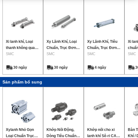
Xi lanh khí, Loại
Xy Lãnh Khí, Loại
Xy Lãnh Khí, Tiêu
Xi lan
thanh không quay:
Chuẩn, Trục Đơn 2
Chuẩn, Trục Đơn 2
chuẩn
Tác động kép,
SMC
Chiều Seri Cg1
SMC
Chiều Seri Ca2
SMC
năng
SMC
Thanh đơn Sê-ri
được 
CM2K
ri CM
30 ngày
30 ngày
4 ngày
3
Sản phẩm bổ sung
Xylanh Nhỏ Gọn
Khớp Nối Động,
Khớp nối cho xi
Bàn T
Loại Chuẩn Trục
Dòng Tiêu Chuẩn
lanh khí Sê-ri CA2 /
Khí /