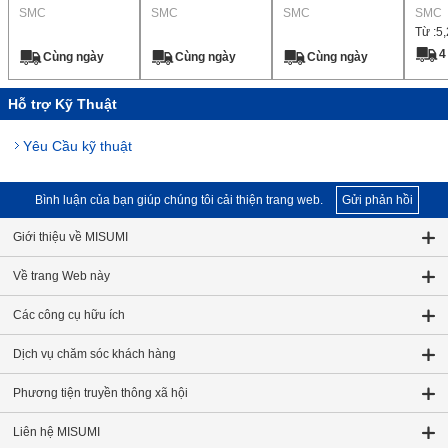
Đơn 2 Chiều Dòng
SMC
Ja
SMC
CNA2
SMC
SMC
Từ :
5
Cq2
4
Cùng ngày
Cùng ngày
Cùng ngày
Hỗ trợ Kỹ Thuật
Yêu Cầu kỹ thuật
Bình luận của bạn giúp chúng tôi cải thiện trang web.
Gửi phản hồi
Giới thiệu về MISUMI
Về trang Web này
Các công cụ hữu ích
Dịch vụ chăm sóc khách hàng
Phương tiện truyền thông xã hội
Liên hệ MISUMI