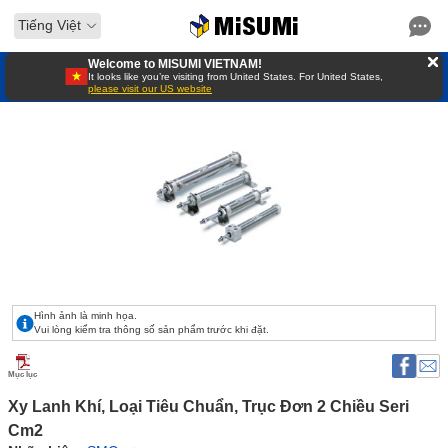
Tiếng Việt
Welcome to MISUMI VIETNAM!
It looks like you’re visiting from United States. For United States,
please visit our US website
Hình ảnh là minh họa.
Vui lòng kiểm tra thông số sản phẩm trước khi đặt.
Mục lục
Xy Lanh Khí, Loại Tiêu Chuẩn, Trục Đơn 2 Chiều Seri 
Cm2 