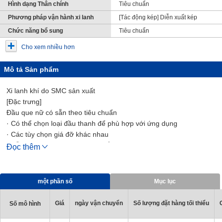
Hình dạng Thân chính
Tiêu chuẩn
Phương pháp vận hành xi lanh
[Tác động kép] Diễn xuất kép
Chức năng bổ sung
Tiêu chuẩn
Cho xem nhiều hơn
Mô tả Sản phẩm
Xi lanh khí do SMC sản xuất
[Đặc trưng]
Đầu que nữ có sẵn theo tiêu chuẩn
· Có thể chọn loại đầu thanh để phù hợp với ứng dụng
· Các tùy chọn giá đỡ khác nhau
· Dễ dàng tinh chỉnh vị trí công tắc tự động
Đọc thêm
· Giá đỡ công tắc trong suốt cải thiện khả năng hiển thị của Led
chỉ báo
· Có sẵn các giá đỡ trục đơn và rãnh trục
một phần số
Mục lục
· Tổng chiều dài được rút ngắn với kiểu cắt trùm
· Tuân thủ chỉ thị EU-RoHS
Giá
ngày vận chuyển
Số lượng đặt hàng tối thiểu
Số mô hình
· Mỡ có thể lựa chọn (Option)
· Có thể gắn công tắc tự động nhỏ gọn chống nước