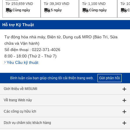
Từ :
253,659
VND
Từ :
39,343
VND
Từ :
1,100
VND
Từ :
1
miếng mỗi gói】
tham
Cùng ngày
5 ngày
Cùng ngày
C
Hỗ trợ Kỹ Thuật
Tự động hóa nhà máy, Điện tử, Dụng cụ& MRO (Bảo Trì, Sửa
chữa và Vận hành)
Số điện thoại : 0222-371-4026
8:00 - 18:00 (Thứ 2 - Thứ 7)
Yêu Cầu kỹ thuật
Bình luận của bạn giúp chúng tôi cải thiện trang web.
Gửi phản hồi
Giới thiệu về MISUMI
Về trang Web này
Các công cụ hữu ích
Dịch vụ chăm sóc khách hàng