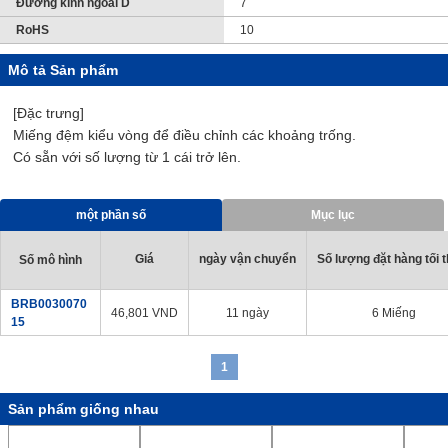
Đường kính ngoài D
7
RoHS
10
Mô tả Sản phẩm
[Đặc trưng]
Miếng đệm kiểu vòng để điều chỉnh các khoảng trống.
Có sẵn với số lượng từ 1 cái trở lên.
một phần số
Mục lục
Giá
ngày vận chuyển
Số lượng đặt hàng tối t
Số mô hình
BRB0030070
46,801
VND
11 ngày
6 Miếng
15
1
Sản phẩm giống nhau