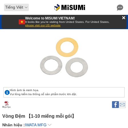
Tiếng Việt
Welcome to MISUMI VIETNAM!
It looks like you’re visiting from United States. For United States,
please visit our US website
Hình ảnh là minh họa.
Vui lòng kiểm tra thông số sản phẩm trước khi đặt.
Mục lục
Vòng Đệm 【1-10 miếng mỗi gói】 
Nhãn hiệu :
IWATA MFG