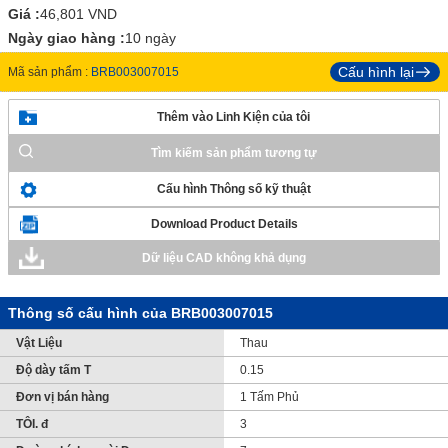
Giá :
46,801
VND
Ngày giao hàng :
10 ngày
Cấu hình lại
Mã sản phẩm :
BRB003007015
Thêm vào Linh Kiện của tôi
Tìm kiếm sản phẩm tương tự
Cấu hình Thông số kỹ thuật
Download Product Details
Dữ liệu CAD không khả dụng
Thông số cấu hình của BRB003007015
Vật Liệu
Thau
Độ dày tấm T
0.15
Đơn vị bán hàng
1 Tấm Phủ
TÔI. đ
3