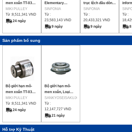
men xoắn TT-03
Elementary
trục lệch đầu dòng
infor
Loại (Loại đầu)
MIKI PULLEY
Element
SINFONIA
Selcab
SINFONIA
các lo
SINF
Từ :
8,511,341
VND
Từ :
Từ :
Từ :
Elementary Type
23,583,143
VND
20,433,321
VND
18,42
24 ngày
9 ngày
9 ngày
8
Sản phẩm bổ sung
Bộ giới hạn mô-
Bộ giới hạn mô-
men xoắn TT-03
men xoắn, Loại
Loại (Loại đầu)
MIKI PULLEY
khớp nối, Sê-ri TC
SANKYOSEISAKUJO
Từ :
8,511,341
VND
Từ :
12,147,727
VND
24 ngày
21 ngày
Hỗ trợ Kỹ Thuật