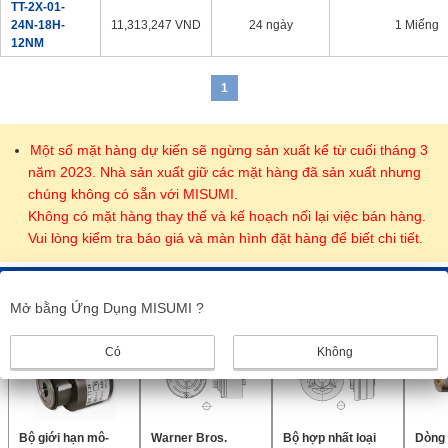
TT-2X-01-
đấu thầu mô-men xoắn (vỏ và trục) và cả hai trục được cố định
24N-18H-
11,313,247
VND
24 ngày
1 Miếng
bằng vít định vị để bảo vệ máy móc khỏi quá tải và truyền lực.
12NM
Là loại đối đầu 2 trục, đây cũng có thể được sử dụng làm khớp nối
1
linh hoạt.
Một số mặt hàng dự kiến sẽ ngừng sản xuất kể từ cuối tháng 3
năm 2023. Nhà sản xuất giữ các mặt hàng đã sản xuất nhưng
chúng không có sẵn với MISUMI.
Không có mặt hàng thay thế và kế hoạch nối lại việc bán hàng.
Vui lòng kiểm tra báo giá và màn hình đặt hàng để biết chi tiết.
Sản phẩm giống nhau
Mở bằng Ứng Dụng MISUMI ?
Có
Không
Bộ giới hạn mô-
Warner Bros.
Bộ hợp nhất loại
Dòng