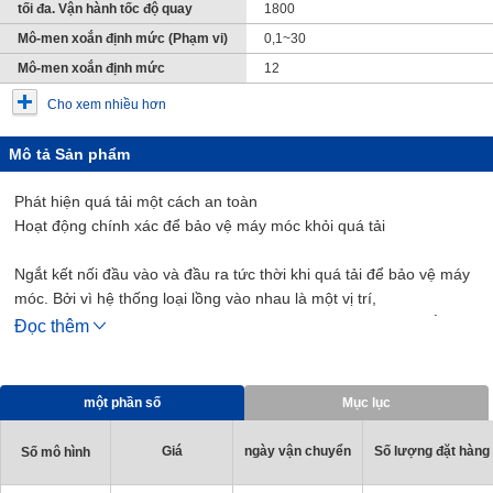
tối đa. Vận hành tốc độ quay
1800
Mô-men xoắn định mức (Phạm vi)
0,1~30
Mô-men xoắn định mức
12
Cho xem nhiều hơn
Mô tả Sản phẩm
Phát hiện quá tải một cách an toàn
Hoạt động chính xác để bảo vệ máy móc khỏi quá tải
Ngắt kết nối đầu vào và đầu ra tức thời khi quá tải để bảo vệ máy
móc. Bởi vì hệ thống loại lồng vào nhau là một vị trí,
loại bỏ tải sẽ tự động tạo ra một kết nối có cùng mô-men xoắn và
Đọc thêm
ở cùng một vị trí chỉ mục. Không giống như một hệ thống ma sát,
đáp ứng ngay cả những điều kiện tồi tệ.
một phần số
Mục lục
Ứng dụng: Thiết bị sản xuất chất bán dẫn, thiết bị sợi, thiết bị in
Giá
ngày vận chuyển
Số lượng đặt hàng t
Số mô hình
Loại TT-□-01
Loại đối đầu 2 trục với 2 trục được lắp vào từ cả hai đầu của bộ