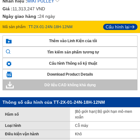
Nhãn hiệu :
MIKI PULLEY
Giá :
11,313,247
VND
Ngày giao hàng :
24 ngày
Cấu hình lại
Mã sản phẩm :
TT-2X-01-24N-18H-12NM
Thêm vào Linh Kiện của tôi
Tìm kiếm sản phẩm tương tự
Cấu hình Thông số kỹ thuật
Download Product Details
Dữ liệu CAD không khả dụng
Thông số cấu hình của TT-2X-01-24N-18H-12NM
[Bộ giới hạn] Bộ giới hạn mô-men
Hàm số
xoắn
Loại hình
Cỗ máy
Điều kiện vận hành
Khô