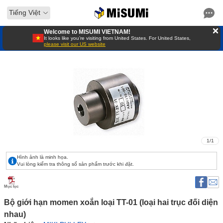
Tiếng Việt
Welcome to MISUMI VIETNAM!
It looks like you’re visiting from United States. For United States,
please visit our US website
1
/
1
Hình ảnh là minh họa.
Vui lòng kiểm tra thông số sản phẩm trước khi đặt.
Mục lục
Bộ giới hạn momen xoắn loại TT-01 (loại hai trục đối diện 
nhau) 