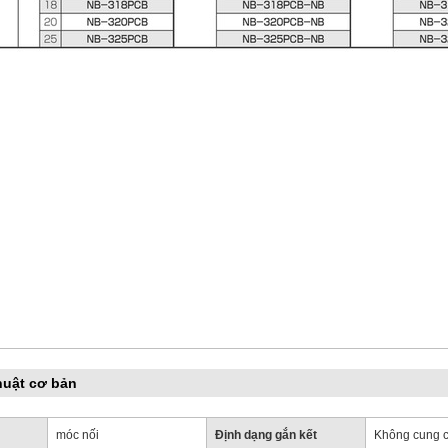
huật cơ bản
móc nối
Định dạng gắn kết
Không cung 