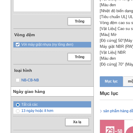
[Màu đen
[Nhiệt độ biến dạn
[Tiêu chuẩn UL] UL
Trống
Vòng đệm cao su s
[Vật Liệu] Cao su s
Vòng đệm
[Màu] Mờ
[Độ cứng] 50°(Máy đ
Với máy giặt nhựa (ny lông đen)
Máy giặt NBR (RW
[Vật Liệu] NBR
Trống
[Màu đen
[Độ cứng] 70° (Máy 
loại hình
NB-CB-NB
Mục lục
mộ
Ngày giao hàng
Mục lục
Tất cả các
13 ngày hoặc ít hơn
sản phẩm hàng đ
Xa lạ