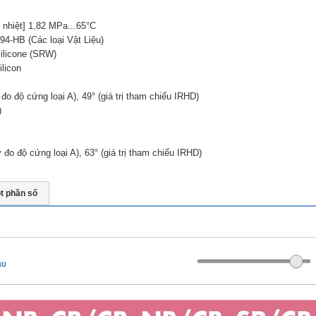
g nhiệt] 1,82 MPa...65°C
94-HB (Các loại Vật Liệu)
ilicone (SRW)
ilicon
o độ cứng loại A), 49° (giá trị tham chiếu IRHD)
)
đo độ cứng loại A), 63° (giá trị tham chiếu IRHD)
t phần số
ầu