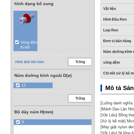
hình dạng bổ sung
Vật liệu
Hình Đầu Ren
Loại Ren
Đơn vị bán hàng
Vòng đệm
bị bắt
Núm đường kính 
Hình ảnh lớn hơn
Trống
vòng đệm
Chi tiết xử lý bề 
Núm đường kính ngoài D(ø)
12
Mô tả Sả
Trống
[Luồng danh nghĩa (
[Mảnh Dao Lăn Nh
Độ dày núm H(mm)
[Vật Liệu] Đồng t
[Xử lý bề mặt] Mic
9
[Máy giặt nylon đe
[Vật Liệu] Ni lông 6