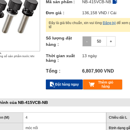
Mã sản phẩm :
NB-415VCB-NB
Đơn giá
136,158
VND
/ Cái
Đây là giá tiêu chuẩn, xin vui lòng
Đăng ký
để xem g
tế
Số lượng đặt
hàng
a.
Thời gian xuất
13 ngày
ông số sản phẩm trước khi
hàng
Tổng
6,807,900
VND
Thêm giỏ
Đặt hàng ngay
hàng
 hình của NB-415VCB-NB
en (M)
4
Chiều dài L
móc nối
Định dạng gắ