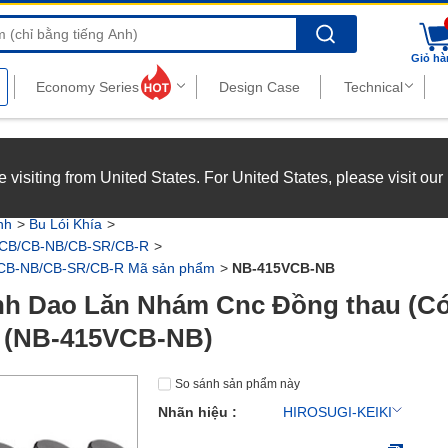
Search
Giỏ hà
nghiệp với chế độ đãi ngộ hấp dẫn.
Xem chi tiết
’re visiting from United States. For United States, please visit ou
joy top-tier benefits at MISUMI Vietnam.
See more
nh
Bu Lói Khía
B-CB/CB-NB/CB-SR/CB-R
/CB-NB/CB-SR/CB-R Mã sản phẩm
NB-415VCB-NB
h Dao Lăn Nhám Cnc Đồng thau (Có
 (NB-415VCB-NB)
So sánh sản phẩm này
Nhãn hiệu :
HIROSUGI-KEIKI