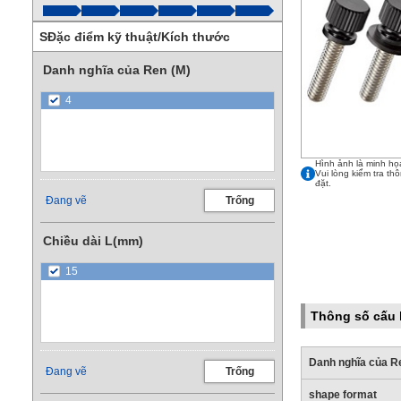
SĐặc điểm kỹ thuật/Kích thước
Danh nghĩa của Ren (M)
4
Hình ảnh là minh họ
Vui lòng kiểm tra th
đặt.
Đang vẽ
Trống
Chiều dài L(mm)
15
Thông số cấu
Danh nghĩa của R
Đang vẽ
Trống
shape format