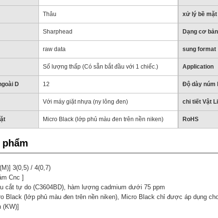
Thâu
xử lý bề mặt
Sharphead
Dạng cơ bản
raw data
sung format
Số lượng thấp (Có sẵn bắt đầu với 1 chiếc.)
Application
ngoài D
12
Độ dày núm 
Với máy giặt nhựa (ny lông đen)
chi tiết Vật L
mặt
Micro Black (lớp phủ màu đen trên nền niken)
RoHS
n phẩm
M)] 3(0,5) / 4(0,7)
ám Cnc ]
hau cắt tự do (C3604BD), hàm lượng cadmium dưới 75 ppm
ro Black (lớp phủ màu đen trên nền niken), Micro Black chỉ được áp dụng c
n (KW)]