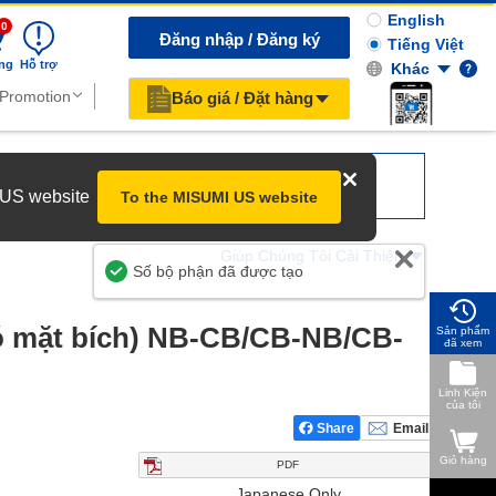
English
0
Đăng nhập / Đăng ký
Tiếng Việt
ng
Hỗ trợ
Khác
Báo giá / Đặt hàng
r US website
To the MISUMI US website
Giúp Chúng Tôi Cải Thiện
 mặt bích) NB-CB/CB-NB/CB-
Sản phẩm
đã xem
Linh Kiện
của tôi
Share
Email
Giỏ hàng
PDF
Japanese Only