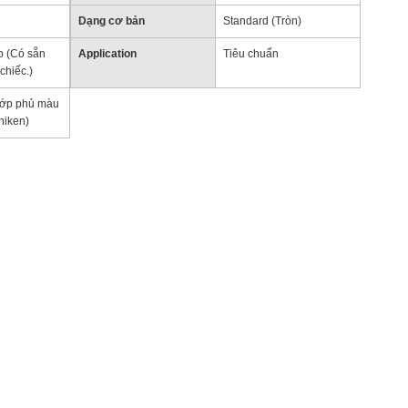
Dạng cơ bản
Standard (Tròn)
p (Có sẵn
Application
Tiêu chuẩn
chiếc.)
(lớp phủ màu
niken)