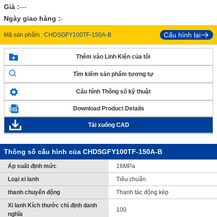
Giá :
---
Ngày giao hàng :
-
Cấu hình lại
Mã sản phẩm :
CHDSGFY100TF-150A-B
Thêm vào Linh Kiện của tôi
Tìm kiếm sản phẩm tương tự
Cấu hình Thông số kỹ thuật
Download Product Details
Tải xuống CAD
Thông số cấu hình của CHDSGFY100TF-150A-B
Áp suất định mức
16MPa
Loại xi lanh
Tiêu chuẩn
thanh chuyển động
Thanh tác động kép
Xi lanh Kích thước chỉ định danh
100
nghĩa