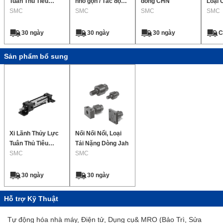
Tuân Thủ Tiêu
nhỏ gọn / Tác động
dòng CHN
Loại 
Chuẩn Jis, Tác
SMC
kép, Thanh đơn Sê-
SMC
SMC
Đơn 2
SMC
Động Kép: Dòng
ri CH□QB
Cq2
Đơn Ch2E / Ch2F /
30 ngày
30 ngày
30 ngày
C
Ch2G / Ch2H
Sản phẩm bổ sung
Xi Lãnh Thủy Lực
Nối Nối Nổi, Loại
Tuân Thủ Tiêu
Tải Nặng Dòng Jah
Chuẩn Jis, Tác
SMC
SMC
Động Kép: Dòng
Đơn Ch2E / Ch2F /
30 ngày
30 ngày
Ch2G / Ch2H
Hỗ trợ Kỹ Thuật
Tự động hóa nhà máy, Điện tử, Dụng cụ& MRO (Bảo Trì, Sửa