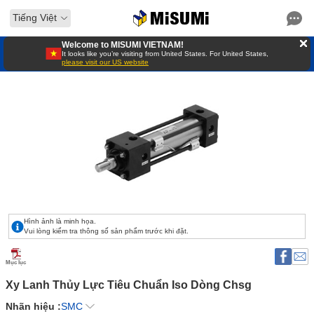
Tiếng Việt
Welcome to MISUMI VIETNAM!
It looks like you’re visiting from United States. For United States,
please visit our US website
Hình ảnh là minh họa.
Vui lòng kiểm tra thông số sản phẩm trước khi đặt.
Mục lục
Xy Lanh Thủy Lực Tiêu Chuẩn Iso Dòng Chsg 
Nhãn hiệu :
SMC