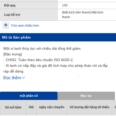
Đột quỵ
150
[Mặt bích bên thanh] Mặt bích
Loại hỗ trợ
thanh
Cho xem nhiều hơn
Mô tả Sản phẩm
Một xi lanh thủy lực với chiều dài tổng thể giảm.
[Đặc trưng]
· CHSG: Tuân theo tiêu chuẩn ISO 6020-2.
· Xi lanh có nắp đậy và giá đỡ tích hợp cho phép tháo rời và lắp
ráp dễ dàng.
· Tiết diện nắp nhỏ hơn so với xi lanh thanh giằng.
Đọc thêm
· CHDSG: Có công tắc tự động.
· CHSG: Không có công tắc tự động.
một phần số
Mục lục
Giá
ngày vận chuyển
Số lượng đặt hàng tối thiểu
Số mô hình