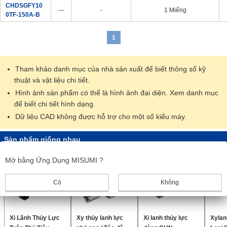
CHDSGFY10
---
-
1 Miếng
0TF-150A-B
1
Tham khảo danh mục của nhà sản xuất để biết thông số kỹ
thuật và vật liệu chi tiết.
Hình ảnh sản phẩm có thể là hình ảnh đại diện. Xem danh mục
để biết chi tiết hình dạng.
Dữ liệu CAD không được hỗ trợ cho một số kiểu máy.
Sản phẩm giống nhau
Mở bằng Ứng Dụng MISUMI ?
Có
Không
Xi Lãnh Thủy Lực
Xy thủy lanh lực
Xi lanh thủy lực
Xylan