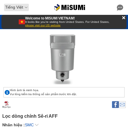
Tiếng Việt
Welcome to MISUMI VIETNAM!
It looks like you’re visiting from United States. For United States,
please visit our US website
Hình ảnh là minh họa.
Vui lòng kiểm tra thông số sản phẩm trước khi đặt.
Mục lục
Lọc dòng chính Sê-ri AFF 
Nhãn hiệu :
SMC