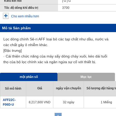
Kiểu kết nối
[ G ] G
Tốc độ dòng khí điều trị
3700
Cho xem nhiều hơn
Mô tả Sản phẩm
Lọc dòng chính Sê-ri AFF loại bỏ các tạp chất như dầu, nước và
các chất gây ô nhiễm khác.
[Đặc trưng]
· Cải thiện chức năng của máy sấy dòng chảy xuôi, kéo dài tuổi
thọ của bộ lọc chính xác và ngăn ngừa sự cố với thiết bị.
một phần số
Mục lục
Giá
ngày vận chuyển
Số lượng đặt hàng tố
Số mô hình
AFF22C-
8,217,600
VND
32 ngày
1 Miếng
F06D-U