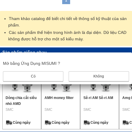
1
Tham khảo catalog để biết chi tiết về thông số kỹ thuật của sản
phẩm.
Các sản phẩm thể hiện trong hình ảnh là đại diện. Dữ liệu CAD
không được hỗ trợ cho một số kiểu máy.
Sản phẩm giống nhau
Mở bằng Ứng Dụng MISUMI ?
Có
Không
Dòng chia cắt siêu
AMH money filter
Sê-ri AM Sê-ri AM
Amg l
nhỏ AMD
SMC
SMC
SMC
SMC
Cùng ngày
Cùng ngày
Cùng ngày
C