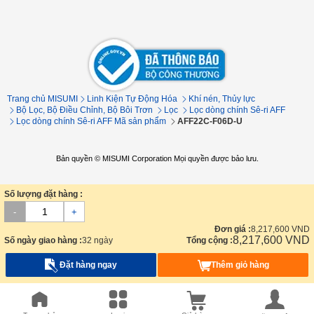
Trang chủ MISUMI
Linh Kiện Tự Động Hóa
Khí nén, Thủy lực
Bộ Lọc, Bộ Điều Chỉnh, Bộ Bôi Trơn
Lọc
Lọc dòng chính Sê-ri AFF
Lọc dòng chính Sê-ri AFF Mã sản phẩm
AFF22C-F06D-U
Bản quyền © MISUMI Corporation Mọi quyền được bảo lưu.
Số lượng đặt hàng :
-
+
Đơn giá :
8,217,600
VND
8,217,600
VND
Số ngày giao hàng :
32 ngày
Tổng cộng :
Đặt hàng ngay
Thêm giỏ hàng