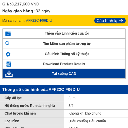
Giá :
8,217,600
VND
Ngày giao hàng :
32 ngày
Cấu hình lại
Mã sản phẩm :
AFF22C-F06D-U
Thêm vào Linh Kiện của tôi
Tìm kiếm sản phẩm tương tự
Cấu hình Thông số kỹ thuật
Download Product Details
Tải xuống CAD
Thông số cấu hình của AFF22C-F06D-U
Cấp độ lọc
3μm
Hệ thống nước Ren danh nghĩa
3/4
Chất lượng khí nén
Không khí khô chung
Loại hình
[Tiêu chuẩn] Tiêu chuẩn