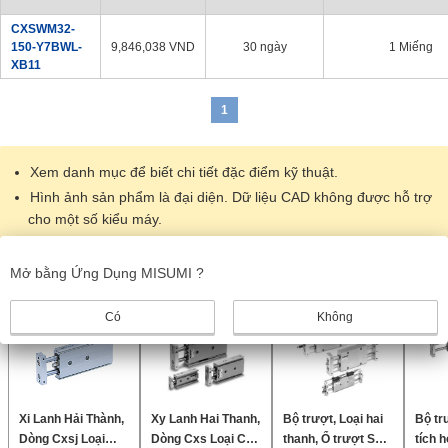
CXSWM32-
150-Y7BWL-
9,846,038
VND
30 ngày
1 Miếng
XB11
1
Xem danh mục để biết chi tiết đặc điểm kỹ thuật.
Hình ảnh sản phẩm là đại diện. Dữ liệu CAD không được hỗ trợ
cho một số kiểu máy.
Sản phẩm giống nhau
Mở bằng Ứng Dụng MISUMI ?
Có
Không
Xi Lanh Hải Thành,
Xy Lanh Hai Thanh,
Bộ trượt, Loại hai
Bộ tr
Dòng Cxsj Loại
Dòng Cxs Loại Cơ
thanh, Ổ trượt Sê-
tích h