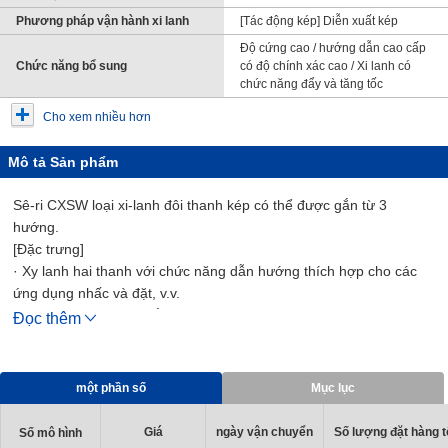
Phương pháp vận hành xi lanh
[Tác động kép] Diễn xuất kép
Độ cứng cao / hướng dẫn cao cấp
Chức năng bổ sung
có độ chính xác cao / Xi lanh có
chức năng đẩy và tăng tốc
Cho xem nhiều hơn
Mô tả Sản phẩm
Sê-ri CXSW loại xi-lanh đôi thanh kép có thể được gắn từ 3
hướng.
[Đặc trưng]
· Xy lanh hai thanh với chức năng dẫn hướng thích hợp cho các
ứng dụng nhấc và đặt, v.v.
· Có thể cài đặt công tắc tự động từ 3 hướng.
Đọc thêm
· Cơ chế đệm khí độc đáo không có vòng đệm.
một phần số
Mục lục
Giá
ngày vận chuyển
Số lượng đặt hàng tố
Số mô hình