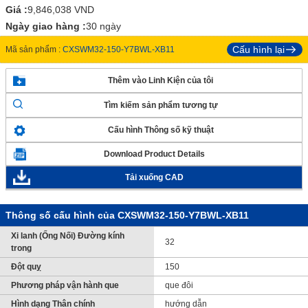
Giá :
9,846,038
VND
Ngày giao hàng :
30 ngày
Cấu hình lại
Mã sản phẩm :
CXSWM32-150-Y7BWL-XB11
Thêm vào Linh Kiện của tôi
Tìm kiếm sản phẩm tương tự
Cấu hình Thông số kỹ thuật
Download Product Details
Tải xuống CAD
Thông số cấu hình của CXSWM32-150-Y7BWL-XB11
Xi lanh (Ống Nối) Đường kính
32
trong
Đột quỵ
150
Phương pháp vận hành que
que đôi
Hình dạng Thân chính
hướng dẫn