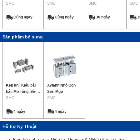
Nhỏ Gọn
SMC
Bản
SMC
ri CX2
SMC
trượt
SMC
CXW
Cùng ngày
Cùng ngày
30 ngày
3
Sản phẩm bổ sung
Kẹp khí, Kiểu bài
Xylanh Nhỏ Gọn
hát, Mở rộng, Sê-ri
Seri Mgp
MHL2
SMC
SMC
4 ngày
4 ngày
Hỗ trợ Kỹ Thuật
Tự động hóa nhà máy, Điện tử, Dụng cụ& MRO (Bảo Trì, Sửa