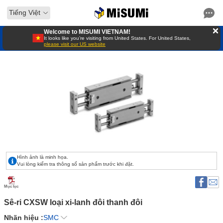
Tiếng Việt
Welcome to MISUMI VIETNAM!
It looks like you’re visiting from United States. For United States,
please visit our US website
Hình ảnh là minh họa.
Vui lòng kiểm tra thông số sản phẩm trước khi đặt.
Mục lục
Sê-ri CXSW loại xi-lanh đôi thanh đôi 
Nhãn hiệu :
SMC