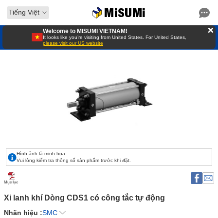
Tiếng Việt
Welcome to MISUMI VIETNAM!
It looks like you’re visiting from United States. For United States,
please visit our US website
Hình ảnh là minh họa.
Vui lòng kiểm tra thông số sản phẩm trước khi đặt.
Mục lục
Xi lanh khí Dòng CDS1 có công tắc tự động 
Nhãn hiệu :
SMC