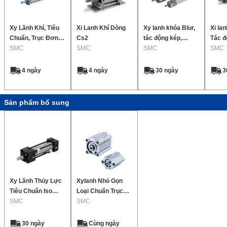
Xy Lãnh Khí, Tiêu
Xi Lanh Khí Dòng
Xy lanh khóa Blur,
Xi la
Chuẩn, Trục Đơn 2
Cs2
tác động kép,
Tác đ
Chiều Seri Ca2
SMC
SMC
thanh đơn Sê-ri
SMC
Thanh
SMC
CLA2
CNA
4 ngày
4 ngày
30 ngày
3
Sản phẩm bổ sung
Xy Lãnh Thủy Lực
Xylanh Nhỏ Gọn
Tiêu Chuẩn Iso
Loại Chuẩn Trục
Dòng Chsg
SMC
Đơn 2 Chiều Dòng
SMC
Cq2
30 ngày
Cùng ngày