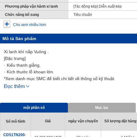
Phương pháp vận hành xi lanh
[Tác động kép] Diễn xuất kép
Chức năng bổ sung
Tiêu chuẩn
Cho xem nhiều hơn
Mô tả Sản phẩm
Xi lanh khí nắp Vuông .
[Đặc trưng]
· Kiểu thanh giằng.
· Kích thước lỗ khoan lớn.
*Xem danh mục SMC để biết chi tiết về thông số kỹ thuật.
* Hình ảnh sản phẩm là hình ảnh đại diện. Dữ liệu CAD không
Đọc thêm
được hỗ trợ cho một số kiểu máy.
một phần số
Mục lục
Giá
ngày vận chuyển
Số lượng đặt hàng 
Số mô hình
CDS1TN200-