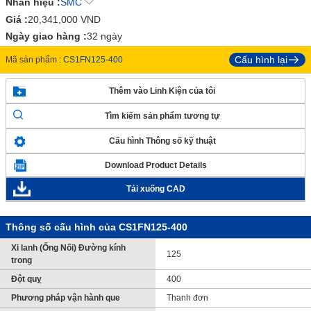
Nhãn hiệu :
SMC
Giá :
20,341,000
VND
Ngày giao hàng :
32 ngày
Cấu hình lại
Mã sản phẩm :
CS1FN125-400
Thêm vào Linh Kiện của tôi
Tìm kiếm sản phẩm tương tự
Cấu hình Thông số kỹ thuật
Download Product Details
Tải xuống CAD
Thông số cấu hình của CS1FN125-400
Xi lanh (Ống Nối) Đường kính
125
trong
Đột quỵ
400
Phương pháp vận hành que
Thanh đơn