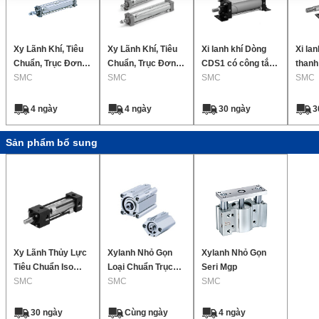
Xy Lãnh Khí, Tiêu
Xy Lãnh Khí, Tiêu
Xi lanh khí Dòng
Xi lan
Chuẩn, Trục Đơn 2
Chuẩn, Trục Đơn 2
CDS1 có công tắc
thanh 
Chiều Seri Ca2
SMC
Chiều Seri Mb
SMC
tự động
SMC
CS1W,
SMC
trơn 
trơn, 
4 ngày
4 ngày
30 ngày
3
Hydr
Sản phẩm bổ sung
Xy Lãnh Thủy Lực
Xylanh Nhỏ Gọn
Xylanh Nhỏ Gọn
Tiêu Chuẩn Iso
Loại Chuẩn Trục
Seri Mgp
Dòng Chsg
SMC
Đơn 2 Chiều Dòng
SMC
SMC
Cq2
30 ngày
Cùng ngày
4 ngày