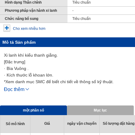
Hình dạng Thân chính
Tiêu chuẩn
Phương pháp vận hành xi lanh
-
Chức năng bổ sung
Tiêu chuẩn
Cho xem nhiều hơn
Mô tả Sản phẩm
Xi lanh khí kiểu thanh giằng.
[Đặc trưng]
· Bìa Vuông .
· Kích thước lỗ khoan lớn.
*Xem danh mục SMC để biết chi tiết về thông số kỹ thuật.
* Hình ảnh sản phẩm là hình ảnh đại diện. Dữ liệu CAD không
Đọc thêm
được hỗ trợ cho một số kiểu máy.
một phần số
Mục lục
Giá
ngày vận chuyển
Số lượng đặt hàng 
Số mô hình