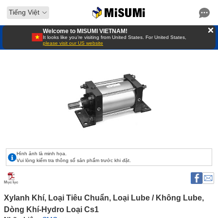
Tiếng Việt
Welcome to MISUMI VIETNAM!
It looks like you’re visiting from United States. For United States,
please visit our US website
Hình ảnh là minh họa.
Vui lòng kiểm tra thông số sản phẩm trước khi đặt.
Mục lục
Xylanh Khí, Loại Tiêu Chuẩn, Loại Lube / Không Lube, 
Dòng Khí-Hydro Loại Cs1 