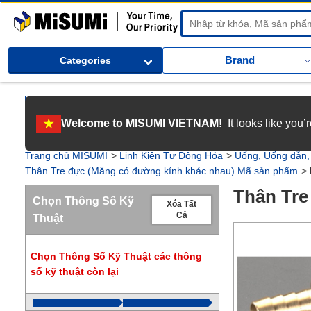
MiSUMi
Brand
Categories
[Tuyển dụng] Gia nhập MISUMI Việt Nam! Nắm bắt cơ hội bứt phá sự 
Welcome to MISUMI VIETNAM!
It looks like you
[Recruitment] We're hiring! Grab your ultimate career opportunity & en
Trang chủ MISUMI
Linh Kiện Tự Động Hóa
Uống, Uống dẫn,
Thân Tre đực (Măng có đường kính khác nhau) Mã sản phẩm
Thân Tre
Chọn Thông Số Kỹ
Xóa Tất
Cả
Thuật
Chọn Thông Số Kỹ Thuật các thông
số kỹ thuật còn lại