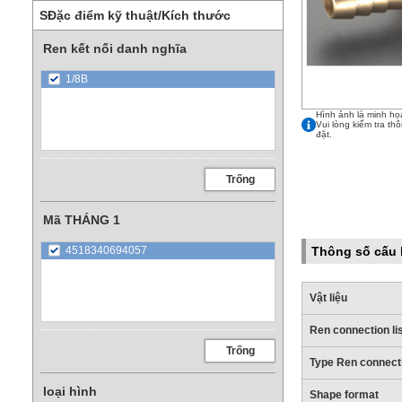
SĐặc điểm kỹ thuật/Kích thước
Ren kết nối danh nghĩa
1/8B
Hình ảnh là minh họ
Vui lòng kiểm tra th
đặt.
Trống
Mã THÁNG 1
4518340694057
Thông số cấu 
Vật liệu
Ren connection li
Trống
Type Ren connect
loại hình
Shape format