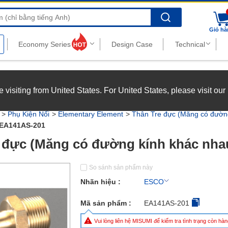
Search
Giỏ hà
nghiệp với chế độ đãi ngộ hấp dẫn.
Xem chi tiết
’re visiting from United States. For United States, please visit ou
joy top-tier benefits at MISUMI Vietnam.
See more
Phụ Kiện Nối
Elementary Element
Thân Tre đực (Măng có đườn
EA141AS-201
 đực (Măng có đường kính khác nha
So sánh sản phẩm này
Nhãn hiệu :
ESCO
Mã sản phẩm :
EA141AS-201
Vui lòng liên hệ MISUMI để kiểm tra tình trạng còn h