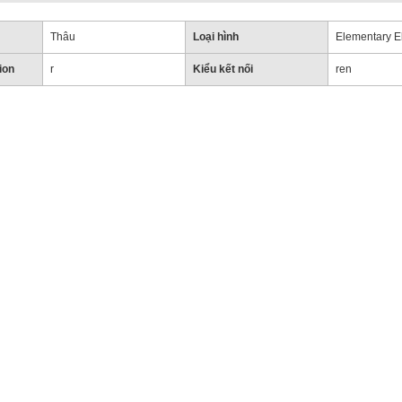
Thâu
Loại hình
Elementary E
ion
r
Kiểu kết nối
ren