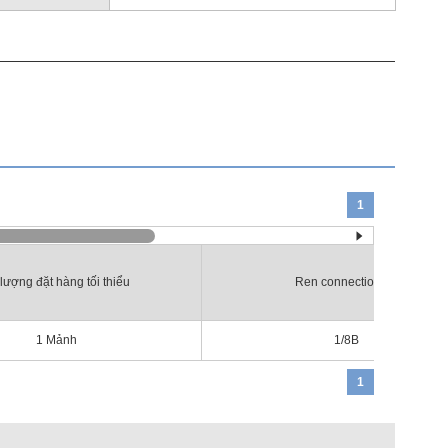
1
lượng đặt hàng tối thiểu
Ren connection list
1
Mảnh
1/8B
1