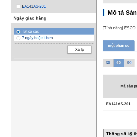
EA141AS-201
Mô tả Sả
Ngày giao hàng
[Tính năng] ESCO C
Tất cả các
7 ngày hoặc ít hơn
một phần số
Xa lạ
30
60
90
Mã sản 
EA141AS-201
Thông số kỹ t