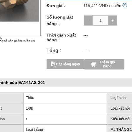
Đơn giá
115,411
VND
/ chiếc
Số lượng đặt
hàng
Thời gian xuất
---
a.
hàng
ông số sản phẩm trước khi
Tổng
---
Thêm giỏ
Đặt hàng ngay
hàng
hình của EA141AS-201
Thâu
Loại hình
st
1/8B
Loại kết nối
ion
r
Kiểu kết nối
Loại thẳng
Mã THẮNG 1