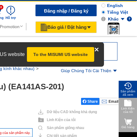
English
0
Đăng nhập / Đăng ký
Tiếng Việt
ng
Hỗ trợ
Khác
Báo giá / Đặt hàng
r US website
To the MISUMI US website
g kính khác nhau)
Giúp Chúng Tôi Cải Thiện
u) (EA141AS-201)
Sản phẩm
đã xem
Share
Email
Linh Kiện
Dữ liệu CAD không khả dụng
của tôi
Linh Kiện của tôi
Giỏ hàng
Sản phẩm giống nhau
àng của sản phẩm này.
Chi tiết sản phẩm