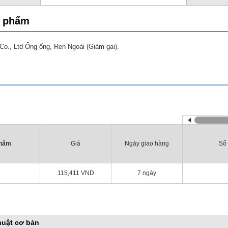
n phẩm
o., Ltd Ống ống, Ren Ngoài (Giảm gai).
phẩm
Giá
Ngày giao hàng
Số 
115,411
VND
7 ngày
huật cơ bản