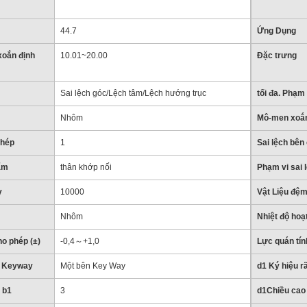
44.7
Ứng Dụng
oắn định
10.01~20.00
Đặc trưng
Sai lệch góc/Lệch tâm/Lệch hướng trục
tối đa. Phạm 
Nhôm
Mô-men xoắ
phép
1
Sai lệch bên
ẩm
thân khớp nối
Phạm vi sai 
y
10000
Vật Liệu đệ
Nhôm
Nhiệt độ hoạ
o phép (±)
-0,4～+1,0
Lực quán tín
ó Keyway
Một bên Key Way
d1 Ký hiệu r
 b1
3
d1Chiều cao 