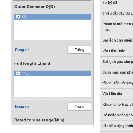
xử lý) d2
Outer Diameter D(Ø)
chiều dài đầy đủ L
30
Phạm vi mô-men x
mức
Sai lệch cho phép
Đang vẽ
Trống
Vật Liệu Thân
Sai lệch góc cho 
Full length L(mm)
danh mục sản ph
44.7
tối đa. Tốc độ qua
Vật Liệu đĩa
Khoảng hở trục ch
Đang vẽ
Trống
Có hoặc không c
Rated torque range(N•m)
d1chiều rộng rãnh
10.01~20.00