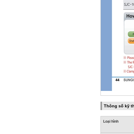
Trống
With or without Keyway
One Side Key Way
Trống
d1 Keyway symbol
K3
Trống
Thông số kỹ t
d1keyway width b1(mm)
Loại hình
3