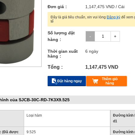
Đơn giá
1,147,475
VND
/ Cái
Đây là giá tiêu chuẩn, xin vui lòng
Đăng ký
để xem g
tế
Số lượng đặt
hàng
a.
Thời gian xuất
6 ngày
ông số sản phẩm trước khi
hàng
Tổng
1,147,475
VND
Thêm giỏ
Đặt hàng ngay
hàng
hình của SJCB-30C-RD-7K3X9.525
Loại hàm
Đường kính l
d1
ục (Đã được
9.525
Đường kính 