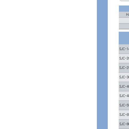
Trống
Max. Rotational Speed(r/min)
10000
Trống
Buffer Material
Others
Polyester Elastomer
Trống
Disc Material
Aluminum