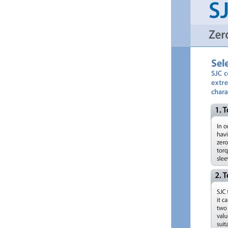
Trống
Rated Torque(N•m)
12.5
Trống
Calculation of the allowable torque (or the
Safety Factor, etc.) differs depending on the
manufacturer. For details, see the technical
data provided by the relevant manufacturer.
Allowable Lateral Misalignment(mm)
0.06