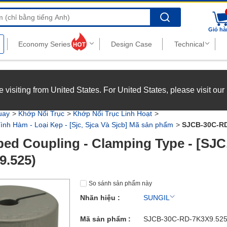
Search
Giỏ hà
nghiệp với chế độ đãi ngộ hấp dẫn.
Xem chi tiết
’re visiting from United States. For United States, please visit ou
joy top-tier benefits at MISUMI Vietnam.
See more
uay
Khớp Nối Trục
Khớp Nối Trục Linh Hoạt
ình Hàm - Loại Kẹp - [Sjc, Sjca Và Sjcb] Mã sản phẩm
SJCB-30C-RD
ed Coupling - Clamping Type - [SJ
9.525)
So sánh sản phẩm này
Nhãn hiệu :
SUNGIL
Mã sản phẩm :
SJCB-30C-RD-7K3X9.52