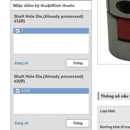
SĐặc điểm kỹ thuật/Kích thước
Shaft Hole Dia.(Already processed)
d1(Ø)
7
Hình ảnh là minh họ
Vui lòng kiểm tra th
đặt.
Đang vẽ
Trống
Shaft Hole Dia.(Already processed)
d2(Ø)
9.525
Thông số cấu 
Loại hình
Đang vẽ
Trống
Đường kính lỗ tr