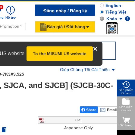
English
0
Đăng nhập / Đăng ký
Tiếng Việt
ng
Hỗ trợ
Khác
Báo giá / Đặt hàng
r US website
To the MISUMI US website
Giúp Chúng Tôi Cải Thiện
-7K3X9.525
C, SJCA, and SJCB] (SJCB-30C-
Sản phẩm
đã xem
Linh Kiện
Share
Email
của tôi
PDF
Giỏ hàng
Japanese Only
5