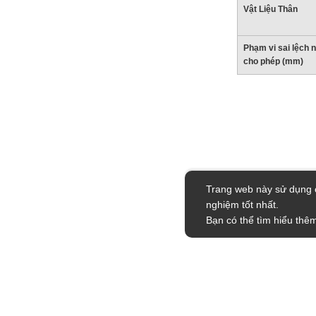
Vật Liệu Thân
Phạm vi sai lệch 
cho phép (mm)
Trống
d1Keyway height t1(mm)
1.4
Trang web này sử dụng c
Trống
nghiệm tốt nhất.
Bạn có thể tìm hiểu thêm
type
SJCB-30C
CAD
2D