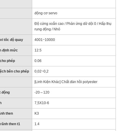
động cơ servo
Độ cứng xoắn cao / Phản ứng dữ dội 0 / Hấp thụ
rung động / Nhỏ
vi tốc độ quay
4001~10000
n định mức
12.5
 cho phép
0.06
lệch bên cho phép
0,02~0,2
m
[Linh Kiện Khác] Chất đàn hồi polyester
t động
-20～120
h
7,5X10-6
ãnh then
K3
rãnh then t1
1.4