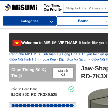
MiSUMi
Brand
Categories
[Tuyển dụng] Gia nhập MISUMI Việt Nam! Nắm bắt cơ hội bứt phá sự 
Welcome to MISUMI VIETNAM!
It looks like you
[Recruitment] We're hiring! Grab your ultimate career opportunity & en
Trang chủ MISUMI
Linh Kiện Tự Động Hóa
Truyền tải điện q
Khớp Nối Hình Hàm - Loại Kẹp - [Sjc, Sjca Và Sjcb]
Khớp Nối H
Jaw-Shap
Chọn Thông Số Kỹ
Xóa Tất
RD-7K3X
Cả
Thuật
Phần số Hoàn thành
SJCB-30C-RD-7K3X9.525