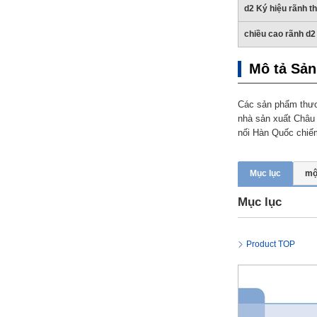
d2 Ký hiệu rãnh t
chiều cao rãnh d2
Mô tả Sả
Trống
Features
Các sản phẩm thươ
nhà sản xuất Châu
High torsional rigidity
nối Hàn Quốc chiếm
Backlash 0
Vibration Absorption
Small
Mục lục
mộ
Mục lục
Max. Rotational Speed Range(r/min)
4001~10000
Product TOP