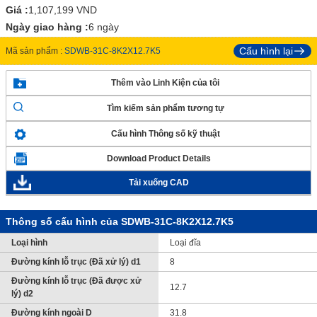
Giá :
1,107,199
VND
Ngày giao hàng :
6 ngày
Cấu hình lại
Mã sản phẩm :
SDWB-31C-8K2X12.7K5
Thêm vào Linh Kiện của tôi
Tìm kiếm sản phẩm tương tự
Cấu hình Thông số kỹ thuật
Download Product Details
Tải xuống CAD
Thông số cấu hình của SDWB-31C-8K2X12.7K5
Loại hình
Loại đĩa
Đường kính lỗ trục (Đã xử lý) d1
8
Đường kính lỗ trục (Đã được xử
12.7
lý) d2
Đường kính ngoài D
31.8