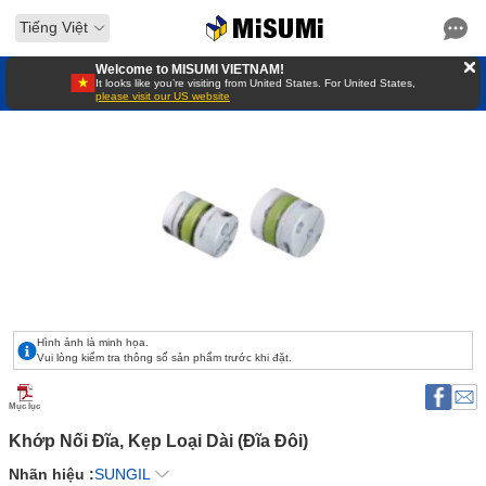
Tiếng Việt
Welcome to MISUMI VIETNAM!
It looks like you’re visiting from United States. For United States,
please visit our US website
Hình ảnh là minh họa.
Vui lòng kiểm tra thông số sản phẩm trước khi đặt.
Mục lục
Khớp Nối Đĩa, Kẹp Loại Dài (Đĩa Đôi) 
Nhãn hiệu :
SUNGIL