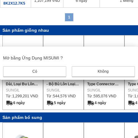
1,107,199
VND
6 ngày
1 Miếng
8K2X12.7K5
1
Sản phẩm giống nhau
Mở bằng Ứng Dụng MISUMI ?
Có
Không
Khớp Nối Hình Đĩa
Khớp Nối Hình Đĩa
Khớp nối dạng đĩa -
Khớp 
Dài, Loại Bu Lông
- Bộ Bù Lôn Loại
Type Connector
Type 
Định Vị (Đĩa Đôi)
SUNGIL
Dài (Đĩa Đôi) -
SUNGIL
(Đĩa đơn)
SUNGIL
(Đĩa 
SUNG
Từ :
1,299,201
VND
Từ :
544,576
VND
Từ :
595,076
VND
Từ :
1
[SDWB]
6 ngày
5 ngày
4 ngày
4
Sản phẩm bổ sung