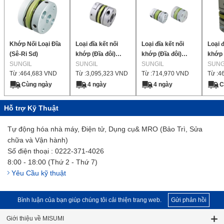
Khớp Nối Loại Đĩa
Loại đĩa kết nối
Loại đĩa kết nối
Loại đ
(Sê-Ri Sd)
khớp (Đĩa đôi)
khớp (Đĩa đôi)
khớp 
SUNGIL
SDW
SUNGIL
SDWC
SUNGIL
SDW
SUNG
Từ :
464,683
VND
Từ :
3,095,323
VND
Từ :
714,970
VND
Từ :
4
Cùng ngày
4 ngày
4 ngày
C
Hỗ trợ Kỹ Thuật
Tự động hóa nhà máy, Điện tử, Dụng cụ& MRO (Bảo Trì, Sửa
chữa và Vận hành)
Số điện thoại : 0222-371-4026
8:00 - 18:00 (Thứ 2 - Thứ 7)
Yêu Cầu kỹ thuật
Bình luận của bạn giúp chúng tôi cải thiện trang web.
Gửi phản hồi
Giới thiệu về MISUMI