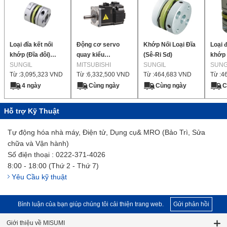
Loại đĩa kết nối
Động cơ servo
Khớp Nối Loại Đĩa
Loại đ
khớp (Đĩa đôi)
quay kiểu
(Sê-Ri Sd)
khớp 
SDW
SUNGIL
MELSERVO-J4
MITSUBISHI
SUNGIL
SDW
SUNG
Từ :
3,095,323
VND
Từ :
6,332,500
VND
Từ :
464,683
VND
Từ :
4
dòng HG-KR (Loại
200 V, công suất
4 ngày
Cùng ngày
Cùng ngày
C
nhỏ, quán tính
thấp)
Hỗ trợ Kỹ Thuật
Tự động hóa nhà máy, Điện tử, Dụng cụ& MRO (Bảo Trì, Sửa
chữa và Vận hành)
Số điện thoại : 0222-371-4026
8:00 - 18:00 (Thứ 2 - Thứ 7)
Yêu Cầu kỹ thuật
Bình luận của bạn giúp chúng tôi cải thiện trang web.
Gửi phản hồi
Giới thiệu về MISUMI