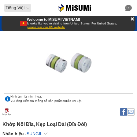
Tiếng Việt
Welcome to MISUMI VIETNAM!
It looks like you’re visiting from United States. For United States,
please visit our US website
Hình ảnh là minh họa.
Vui lòng kiểm tra thông số sản phẩm trước khi đặt.
Mục lục
Khớp Nối Đĩa, Kẹp Loại Dài (Đĩa Đôi) 
Nhãn hiệu :
SUNGIL