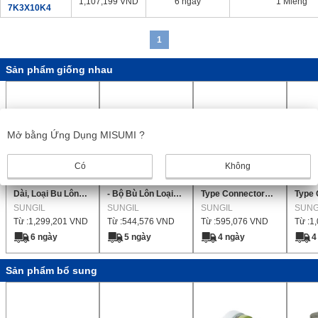
1,107,199
VND
6 ngày
1 Miếng
7K3X10K4
1
Sản phẩm giống nhau
Mở bằng Ứng Dụng MISUMI ?
Có
Không
Khớp Nối Hình Đĩa
Khớp Nối Hình Đĩa
Khớp nối dạng đĩa -
Khớp 
Dài, Loại Bu Lông
- Bộ Bù Lôn Loại
Type Connector
Type 
Định Vị (Đĩa Đôi)
SUNGIL
Dài (Đĩa Đôi) -
SUNGIL
(Đĩa đơn)
SUNGIL
(Đĩa 
SUNG
Từ :
1,299,201
VND
Từ :
544,576
VND
Từ :
595,076
VND
Từ :
1
[SDWB]
6 ngày
5 ngày
4 ngày
4
Sản phẩm bổ sung