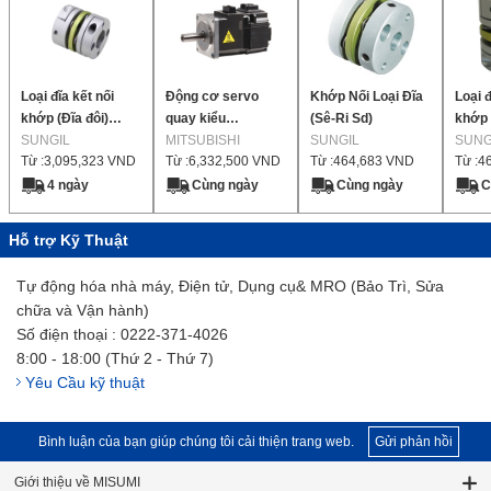
Loại đĩa kết nối
Động cơ servo
Khớp Nối Loại Đĩa
Loại đ
khớp (Đĩa đôi)
quay kiểu
(Sê-Ri Sd)
khớp 
SDW
SUNGIL
MELSERVO-J4
MITSUBISHI
SUNGIL
SDW
SUNG
Từ :
3,095,323
VND
Từ :
6,332,500
VND
Từ :
464,683
VND
Từ :
4
dòng HG-KR (Loại
200 V, công suất
4 ngày
Cùng ngày
Cùng ngày
C
nhỏ, quán tính
thấp)
Hỗ trợ Kỹ Thuật
Tự động hóa nhà máy, Điện tử, Dụng cụ& MRO (Bảo Trì, Sửa
chữa và Vận hành)
Số điện thoại : 0222-371-4026
8:00 - 18:00 (Thứ 2 - Thứ 7)
Yêu Cầu kỹ thuật
Bình luận của bạn giúp chúng tôi cải thiện trang web.
Gửi phản hồi
Giới thiệu về MISUMI