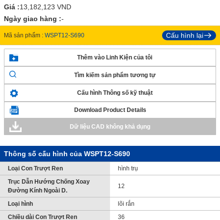
Giá :
13,182,123
VND
Ngày giao hàng :
-
Cấu hình lại
Mã sản phẩm :
WSPT12-S690
Thêm vào Linh Kiện của tôi
Tìm kiếm sản phẩm tương tự
Cấu hình Thông số kỹ thuật
Download Product Details
Dữ liệu CAD không khả dụng
Thông số cấu hình của WSPT12-S690
Loại Con Trượt Ren
hình trụ
Trục Dẫn Hướng Chống Xoay
12
Đường Kính Ngoài D.
Loại hình
lõi rắn
Chiều dài Con Trượt Ren
36