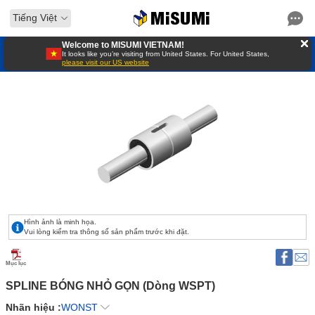
Tiếng Việt
Welcome to MISUMI VIETNAM!
It looks like you’re visiting from United States. For United States,
please visit our US website
Hình ảnh là minh họa.
Vui lòng kiểm tra thông số sản phẩm trước khi đặt.
Mục lục
SPLINE BÓNG NHỎ GỌN (Dòng WSPT) 
Nhãn hiệu :
WONST