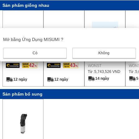
Sản phẩm giống nhau
Mở bằng Ứng Dụng MISUMI ?
Có
Không
Ball Splines Loại
Bóng Splines Tròn
SPLINE BÓNG
SPLI
Thẳng Con trượt
mặt
NHỎ GỌN (Dòng
NHỎ 
42
43
Ren
WSPL)
WONST
WSP)
WON
Từ :
5,743,526
VND
Từ :
5
14 ngày
5
12 ngày
12 ngày
Sản phẩm bổ sung