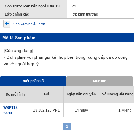
Con Trượt Ren bên ngoài Dia. D1
24
Lớp chính xác
lớp bình thường
Cho xem nhiều hơn
Mô tả Sản phẩm
[Các ứng dụng]
· Ball spline với phần giữ kết hợp bên trong, cung cấp cả độ cứng
và vẻ ngoài hợp lý
một phần số
Mục lục
Giá
ngày vận chuyển
Số lượng đặt hàng 
Số mô hình
WSPT12-
13,182,123
VND
14 ngày
1 Miếng
S690
1