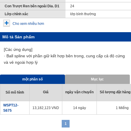
Con Trượt Ren bên ngoài Dia. D1
24
Lớp chính xác
lớp bình thường
Cho xem nhiều hơn
Mô tả Sản phẩm
[Các ứng dụng]
· Ball spline với phần giữ kết hợp bên trong, cung cấp cả độ cứng
và vẻ ngoài hợp lý
một phần số
Mục lục
Giá
ngày vận chuyển
Số lượng đặt hàng 
Số mô hình
WSPT12-
13,182,123
VND
14 ngày
1 Miếng
S675
1