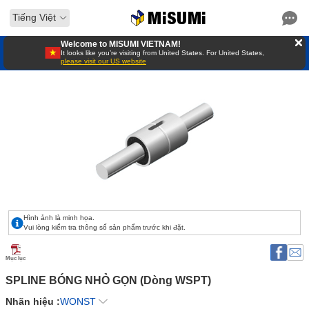
Tiếng Việt
Welcome to MISUMI VIETNAM!
It looks like you’re visiting from United States. For United States,
please visit our US website
Hình ảnh là minh họa.
Vui lòng kiểm tra thông số sản phẩm trước khi đặt.
Mục lục
SPLINE BÓNG NHỎ GỌN (Dòng WSPT) 
Nhãn hiệu :
WONST