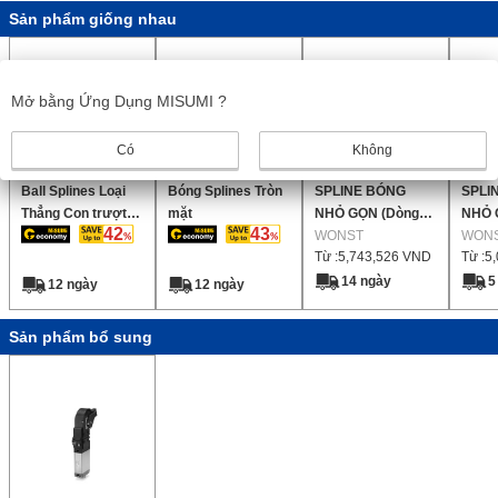
Sản phẩm giống nhau
Mở bằng Ứng Dụng MISUMI ?
Có
Không
Ball Splines Loại
Bóng Splines Tròn
SPLINE BÓNG
SPLI
Thẳng Con trượt
mặt
NHỎ GỌN (Dòng
NHỎ 
42
43
Ren
WSPL)
WONST
WSP)
WON
Từ :
5,743,526
VND
Từ :
5
14 ngày
5
12 ngày
12 ngày
Sản phẩm bổ sung