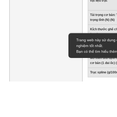
vật liệu trục
Tải trọng cơ bản: 
trọng tĩnh (N) (N)
Kích thước ghế c
(mm)
Trang web này sử dụng c
Kích thước ghế ch
nghiệm tốt nhất.
(mm)
Bạn có thể tìm hiểu thêm
Mô men tĩnh định
cơ bản (1 đai ốc)
Trục spline (g/10