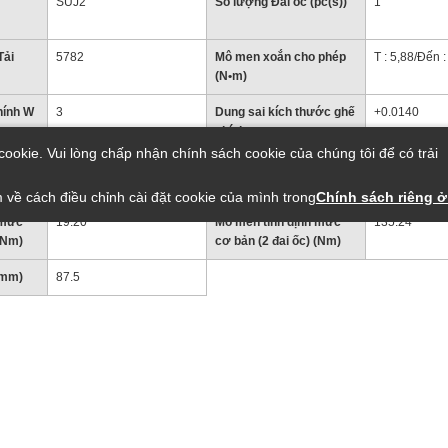
SUJ2
Số lượng Đai ốc (pc(s))
1
Tải
5782
Mô men xoắn cho phép
T : 5,88/Đến 
(N•m)
hính W
3
Dung sai kích thước ghế
+0.0140
chính
ookie. Vui lòng chấp nhận chính sách cookie của chúng tôi để có trải
ính ℓ
15
Dung sai đường kính
0-0.018
trục (mm)
 về cách điều chỉnh cài đặt cookie của mình trong
Chính sách riêng ở
 mức
19.20
Mô men tĩnh định mức
135.24
 (Nm)
cơ bản (2 đai ốc) (Nm)
0mm)
87.5