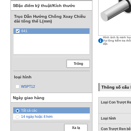
SĐặc điểm kỹ thuật/Kích thước
Trục Dẫn Hướng Chống Xoay Chiều
dài tổng thể L(mm)
641
Hình ảnh là minh họ
Vui lòng kiểm tra th
đặt.
Trống
loại hình
WSPT12
Thông số cấu
Ngày giao hàng
Loại Con Trượt R
Tất cả các
14 ngày hoặc ít hơn
Loại hình
Xa lạ
Con Trượt Ren bên