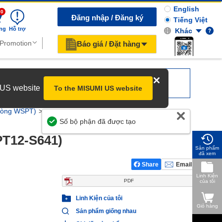
English
0
Đăng nhập / Đăng ký
Tiếng Việt
ng
Hỗ trợ
Khác
Báo giá / Đặt hàng
r US website
To the MISUMI US website
òng WSPT)
Giúp Chúng Tôi Cải Thiện
T12-S641)
Sản phẩm
đã xem
Share
Email
Linh Kiện
PDF
của tôi
Linh Kiện của tôi
Giỏ hàng
Sản phẩm giống nhau