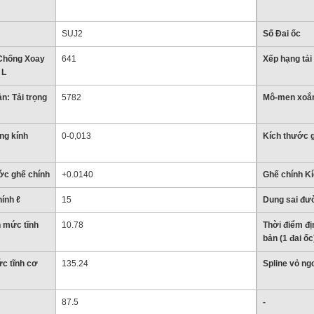
SUJ2
Số Đai ốc
Chống Xoay
641
Xếp hạng tải
 L
n: Tải trọng
5782
Mô-men xoắn
ng kính
0-0,013
Kích thước 
ớc ghế chính
+0.0140
Ghế chính Kí
ính ℓ
15
Dung sai đườ
 mức tĩnh
10.78
Thời điểm đị
bản (1 đai ốc
c tĩnh cơ
135.24
Spline vỏ ng
87.5
-