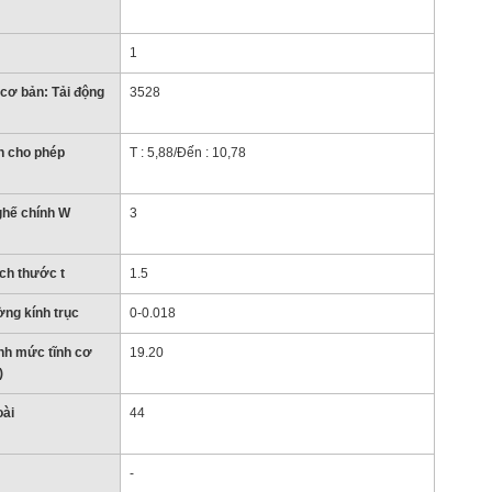
1
 cơ bản: Tải động
3528
 cho phép
T : 5,88/Đến : 10,78
ghế chính W
3
ch thước t
1.5
ng kính trục
0-0.018
nh mức tĩnh cơ
19.20
)
oài
44
-