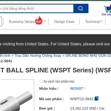
Search
Giỏ hà
nghiệp với chế độ đãi ngộ hấp dẫn.
Xem chi tiết
’re visiting from United States. For United States, please visit ou
joy top-tier benefits at MISUMI Vietnam.
See more
ến tính
Trục Dẫn Hướng Chống Xoay
SPLINE BÓNG NHỎ GỌN (D
2-S641
 BALL SPLINE (WSPT Series) (WSP
So sánh sản phẩm này
Nhãn hiệu :
WONST
Mã sản phẩm :
WSPT12-S641
Đơn giá
13,182,123
VND
/ Cái