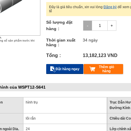
Đây là giá tiêu chuẩn, xin vui lòng
Đăng ký
để xem g
tế
Số lượng đặt
hàng
a.
Thời gian xuất
34 ngày
ông số sản phẩm trước khi
hàng
Tổng
13,182,123
VND
Thêm giỏ
Đặt hàng ngay
hàng
 hình của WSPT12-S641
en
hình trụ
Trục Dẫn Hư
Đường Kính 
lõi rắn
Chiều dài C
 ngoài Dia.
24
Lớp chính x