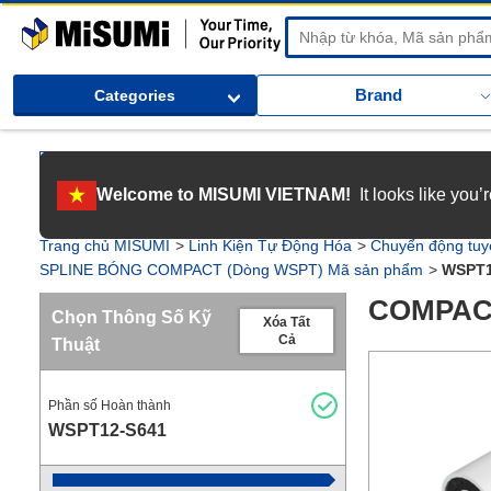
MiSUMi
Brand
Categories
[Tuyển dụng] Gia nhập MISUMI Việt Nam! Nắm bắt cơ hội bứt phá sự 
Welcome to MISUMI VIETNAM!
It looks like you
[Recruitment] We're hiring! Grab your ultimate career opportunity & en
Trang chủ MISUMI
Linh Kiện Tự Động Hóa
Chuyển động tuy
SPLINE BÓNG COMPACT (Dòng WSPT) Mã sản phẩm
WSPT1
COMPACT
Chọn Thông Số Kỹ
Xóa Tất
Cả
Thuật
Phần số Hoàn thành
WSPT12-S641