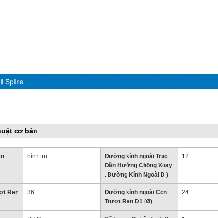
huật cơ bản
en
hình trụ
Đường kính ngoài Trục
12
Dẫn Hướng Chống Xoay
. Đường Kính Ngoài D )
ượt Ren
36
Đường kính ngoài Con
24
Trượt Ren D1 (Ø)