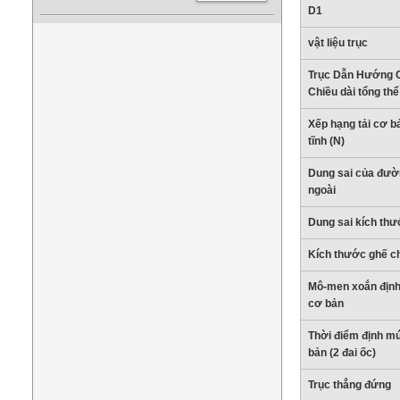
D1
vật liệu trục
Trục Dẫn Hướng 
Chiều dài tổng thể
Xếp hạng tải cơ bả
tĩnh (N)
Dung sai của đườ
ngoài
Dung sai kích thư
Kích thước ghế ch
Mô-men xoắn định
cơ bản
Thời điểm định mứ
bản (2 đai ốc)
Trục thẳng đứng