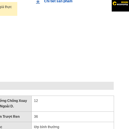
Chi tiết sản phẩm
iá thực
ớng Chống Xoay
12
Ngoài D.
on Trượt Ren
36
ác
lớp bình thường