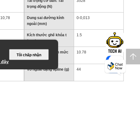
Tải trọng cơ bản: Tải
3528
trọng động (N)
: 10,78
Dung sai đường kính
0-0,013
ngoài (mm)
Kích thước ghế khóa t
1.5
(mm)
Mô men xoắn định mức
10.78
Tôi chấp nhận
tĩnh cơ bản (Nm)
 đây
Vỏ ngoài dạng spline (g)
44