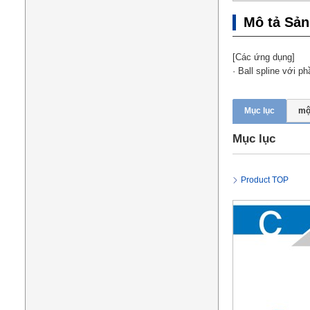
Mô tả Sả
[Các ứng dụng]
· Ball spline với 
Mục lục
mộ
Mục lục
Product TOP