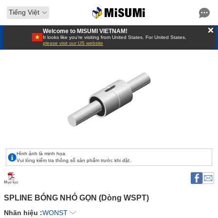
Tiếng Việt
Welcome to MISUMI VIETNAM!
It looks like you’re visiting from United States. For United States,
please visit our US website
Hình ảnh là minh họa.
Vui lòng kiểm tra thông số sản phẩm trước khi đặt.
Mục lục
SPLINE BÓNG NHỎ GỌN (Dòng WSPT) 
Nhãn hiệu :
WONST