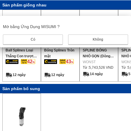
Sản phẩm giống nhau
Mở bằng Ứng Dụng MISUMI ?
Có
Không
Ball Splines Loại
Bóng Splines Tròn
SPLINE BÓNG
SPLI
Thẳng Con trượt
mặt
NHỎ GỌN (Dòng
NHỎ 
42
43
Ren
WSPL)
WONST
WSP)
WON
Từ :
5,743,526
VND
Từ :
5
14 ngày
5
12 ngày
12 ngày
Sản phẩm bổ sung