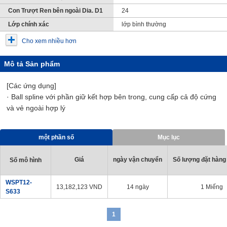
Con Trượt Ren bên ngoài Dia. D1
24
Lớp chính xác
lớp bình thường
Cho xem nhiều hơn
Mô tả Sản phẩm
[Các ứng dụng]
· Ball spline với phần giữ kết hợp bên trong, cung cấp cả độ cứng
và vẻ ngoài hợp lý
một phần số
Mục lục
Giá
ngày vận chuyển
Số lượng đặt hàng 
Số mô hình
WSPT12-
13,182,123
VND
14 ngày
1 Miếng
S633
1