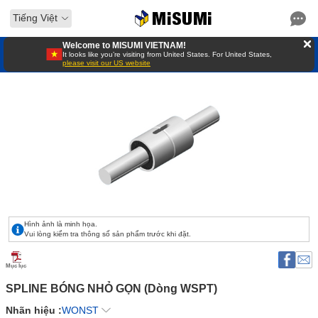
Tiếng Việt
Welcome to MISUMI VIETNAM!
It looks like you’re visiting from United States. For United States,
please visit our US website
Hình ảnh là minh họa.
Vui lòng kiểm tra thông số sản phẩm trước khi đặt.
Mục lục
SPLINE BÓNG NHỎ GỌN (Dòng WSPT) 
Nhãn hiệu :
WONST