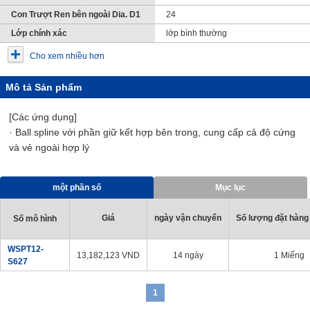
Con Trượt Ren bên ngoài Dia. D1
24
Lớp chính xác
lớp bình thường
Cho xem nhiều hơn
Mô tả Sản phẩm
[Các ứng dụng]
· Ball spline với phần giữ kết hợp bên trong, cung cấp cả độ cứng
và vẻ ngoài hợp lý
một phần số
Mục lục
Giá
ngày vận chuyển
Số lượng đặt hàng 
Số mô hình
WSPT12-
13,182,123
VND
14 ngày
1 Miếng
S627
1