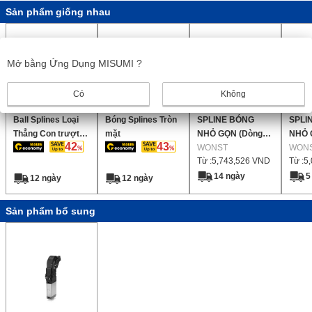
Sản phẩm giống nhau
Mở bằng Ứng Dụng MISUMI ?
Có
Không
Ball Splines Loại
Bóng Splines Tròn
SPLINE BÓNG
SPLI
Thẳng Con trượt
mặt
NHỎ GỌN (Dòng
NHỎ 
42
43
Ren
WSPL)
WONST
WSP)
WON
Từ :
5,743,526
VND
Từ :
5
14 ngày
5
12 ngày
12 ngày
Sản phẩm bổ sung