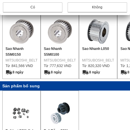
Sản phẩm giống nhau
Có
Không
Sao Nhanh
Sao Nhanh
Sao Nhanh L050
Sao 
S5M0150
S5M0100
MITSUBOSHI_BELT
MITSUBOSHI_BELT
MITSUBOSHI_BELT
MITS
Từ :
841,566
VND
Từ :
777,632
VND
Từ :
820,320
VND
Từ :
1
8 ngày
8 ngày
8 ngày
8
Sản phẩm bổ sung