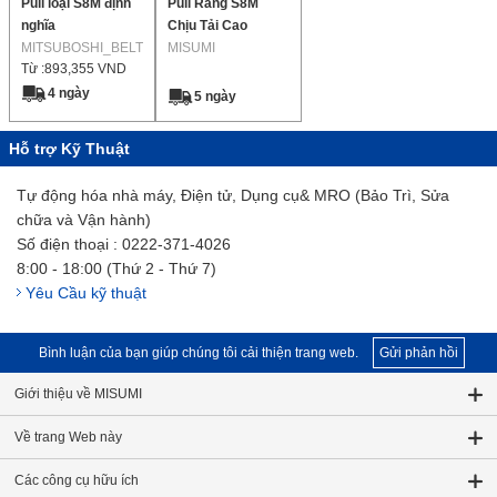
Puli loại S8M định
Puli Răng S8M
nghĩa
Chịu Tải Cao
MITSUBOSHI_BELT
MISUMI
Từ :
893,355
VND
4 ngày
5 ngày
Hỗ trợ Kỹ Thuật
Tự động hóa nhà máy, Điện tử, Dụng cụ& MRO (Bảo Trì, Sửa
chữa và Vận hành)
Số điện thoại : 0222-371-4026
8:00 - 18:00 (Thứ 2 - Thứ 7)
Yêu Cầu kỹ thuật
Bình luận của bạn giúp chúng tôi cải thiện trang web.
Gửi phản hồi
Giới thiệu về MISUMI
Về trang Web này
Các công cụ hữu ích