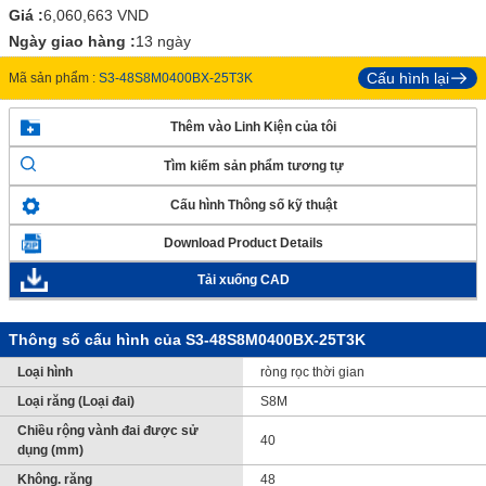
Giá :
6,060,663
VND
Ngày giao hàng :
13 ngày
Cấu hình lại
Mã sản phẩm :
S3-48S8M0400BX-25T3K
Thêm vào Linh Kiện của tôi
Tìm kiếm sản phẩm tương tự
Cấu hình Thông số kỹ thuật
Download Product Details
Tải xuống CAD
Thông số cấu hình của S3-48S8M0400BX-25T3K
Loại hình
ròng rọc thời gian
Loại răng (Loại đai)
S8M
Chiều rộng vành đai được sử
40
dụng (mm)
Không. răng
48