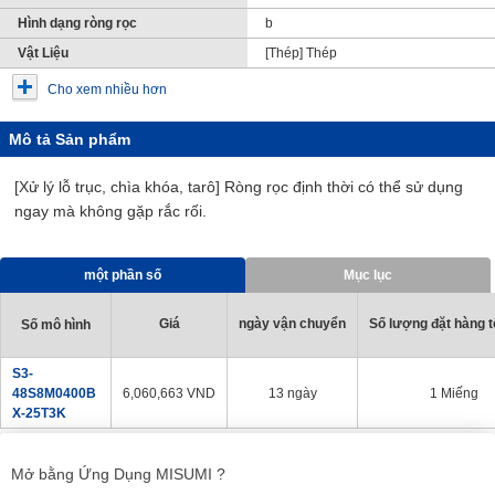
Hình dạng ròng rọc
b
Vật Liệu
[Thép] Thép
Cho xem nhiều hơn
Mô tả Sản phẩm
[Xử lý lỗ trục, chìa khóa, tarô] Ròng rọc định thời có thể sử dụng
ngay mà không gặp rắc rối.
một phần số
Mục lục
Giá
ngày vận chuyển
Số lượng đặt hàng tố
Số mô hình
S3-
48S8M0400B
6,060,663
VND
13 ngày
1 Miếng
X-25T3K
1
Mở bằng Ứng Dụng MISUMI ?