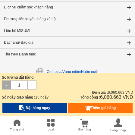
Dịch vụ chăm sóc khách hàng
Phương tiện truyền thông xã hội
Liên hệ MISUMI
Đặt hàng/ Báo giá
Tìm theo Danh mục
Quốc gia/Vùng miền/Ngôn ngữ
Số lượng đặt hàng :
Chế độ xem
:
Di động
|
Máy tính
-
+
Đơn giá :
6,060,663
VND
6,060,663
VND
Số ngày giao hàng :
13 ngày
Tổng cộng :
Đặt hàng ngay
Thêm giỏ hàng
Trang chủ MISUMI
Linh Kiện Tự Động Hóa
Truyền tải điện quay
Trang chủ
Loại
Giỏ hàng
Đăng nhập
Đai Răng, Puli Răng
Puli Đai Răng
Sao nhanh, S8M0400