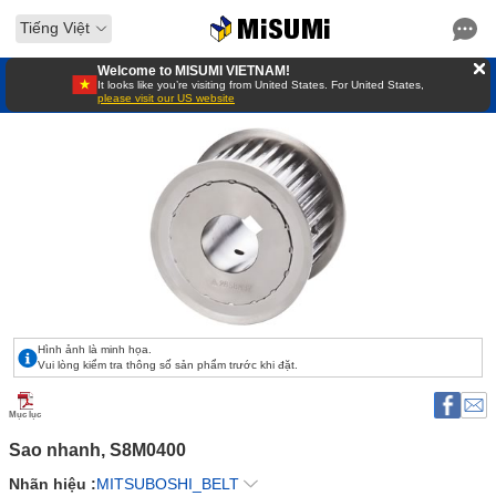
Tiếng Việt
Welcome to MISUMI VIETNAM!
It looks like you’re visiting from United States. For United States,
please visit our US website
Hình ảnh là minh họa.
Vui lòng kiểm tra thông số sản phẩm trước khi đặt.
Mục lục
Sao nhanh, S8M0400 
Nhãn hiệu :
MITSUBOSHI_BELT