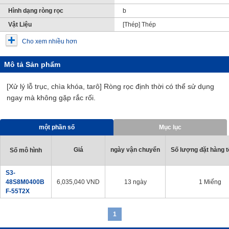
Hình dạng ròng rọc
b
Vật Liệu
[Thép] Thép
Cho xem nhiều hơn
Mô tả Sản phẩm
[Xử lý lỗ trục, chìa khóa, tarô] Ròng rọc định thời có thể sử dụng
ngay mà không gặp rắc rối.
một phần số
Mục lục
Giá
ngày vận chuyển
Số lượng đặt hàng tố
Số mô hình
S3-
48S8M0400B
6,035,040
VND
13 ngày
1 Miếng
F-55T2X
1