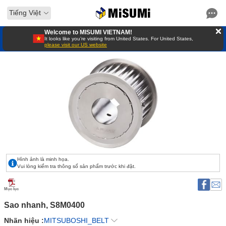
Tiếng Việt
Welcome to MISUMI VIETNAM!
It looks like you’re visiting from United States. For United States,
please visit our US website
Hình ảnh là minh họa.
Vui lòng kiểm tra thông số sản phẩm trước khi đặt.
Mục lục
Sao nhanh, S8M0400 
Nhãn hiệu :
MITSUBOSHI_BELT