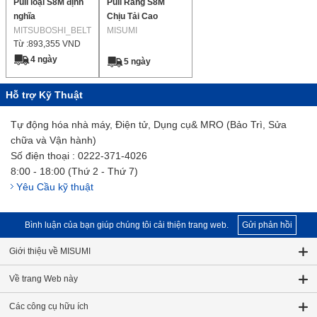
Puli loại S8M định
Puli Răng S8M
nghĩa
Chịu Tải Cao
MITSUBOSHI_BELT
MISUMI
Từ :
893,355
VND
4 ngày
5 ngày
Hỗ trợ Kỹ Thuật
Tự động hóa nhà máy, Điện tử, Dụng cụ& MRO (Bảo Trì, Sửa
chữa và Vận hành)
Số điện thoại : 0222-371-4026
8:00 - 18:00 (Thứ 2 - Thứ 7)
Yêu Cầu kỹ thuật
Bình luận của bạn giúp chúng tôi cải thiện trang web.
Gửi phản hồi
Giới thiệu về MISUMI
Về trang Web này
Các công cụ hữu ích