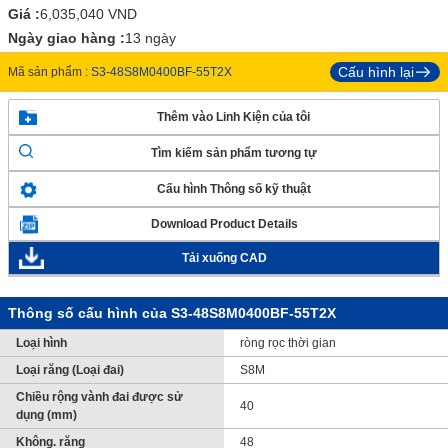
Giá :
6,035,040
VND
Ngày giao hàng :
13 ngày
Cấu hình lại
Mã sản phẩm :
S3-48S8M0400BF-55T2X
Thêm vào Linh Kiện của tôi
Tìm kiếm sản phẩm tương tự
Cấu hình Thông số kỹ thuật
Download Product Details
Tải xuống CAD
Thông số cấu hình của S3-48S8M0400BF-55T2X
Loại hình
ròng rọc thời gian
Loại răng (Loại đai)
S8M
Chiều rộng vành đai được sử
40
dụng (mm)
Không. răng
48