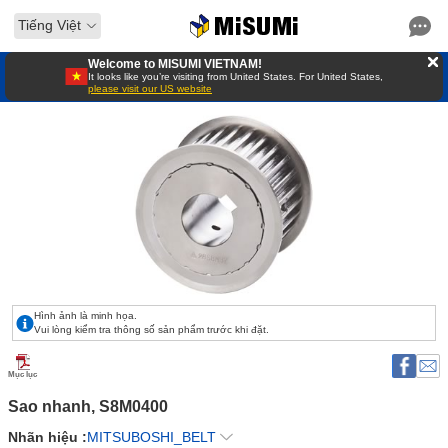
Tiếng Việt
Welcome to MISUMI VIETNAM!
It looks like you’re visiting from United States. For United States,
please visit our US website
Hình ảnh là minh họa.
Vui lòng kiểm tra thông số sản phẩm trước khi đặt.
Mục lục
Sao nhanh, S8M0400 
Nhãn hiệu :
MITSUBOSHI_BELT