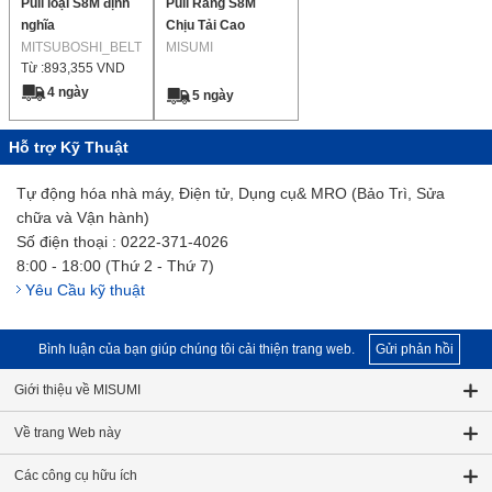
Puli loại S8M định
Puli Răng S8M
nghĩa
Chịu Tải Cao
MITSUBOSHI_BELT
MISUMI
Từ :
893,355
VND
4 ngày
5 ngày
Hỗ trợ Kỹ Thuật
Tự động hóa nhà máy, Điện tử, Dụng cụ& MRO (Bảo Trì, Sửa
chữa và Vận hành)
Số điện thoại : 0222-371-4026
8:00 - 18:00 (Thứ 2 - Thứ 7)
Yêu Cầu kỹ thuật
Bình luận của bạn giúp chúng tôi cải thiện trang web.
Gửi phản hồi
Giới thiệu về MISUMI
Về trang Web này
Các công cụ hữu ích