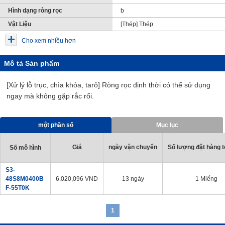
Hình dạng ròng rọc
b
Vật Liệu
[Thép] Thép
Cho xem nhiều hơn
Mô tả Sản phẩm
[Xử lý lỗ trục, chìa khóa, tarô] Ròng rọc định thời có thể sử dụng
ngay mà không gặp rắc rối.
một phần số
Mục lục
Giá
ngày vận chuyển
Số lượng đặt hàng tố
Số mô hình
S3-
48S8M0400B
6,020,096
VND
13 ngày
1 Miếng
F-55T0K
1