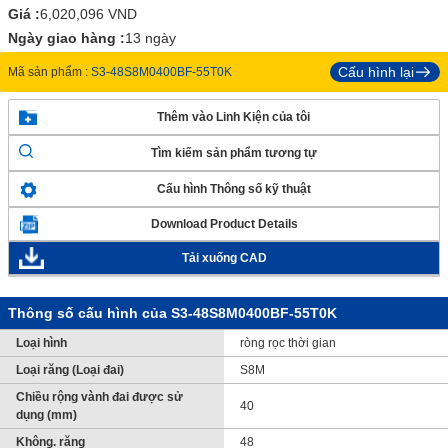
Giá :
6,020,096
VND
Ngày giao hàng :
13 ngày
Cấu hình lại
Mã sản phẩm :
S3-48S8M0400BF-55T0K
Thêm vào Linh Kiện của tôi
Tìm kiếm sản phẩm tương tự
Cấu hình Thông số kỹ thuật
Download Product Details
Tải xuống CAD
Thông số cấu hình của S3-48S8M0400BF-55T0K
Loại hình
ròng rọc thời gian
Loại răng (Loại đai)
S8M
Chiều rộng vành đai được sử
40
dụng (mm)
Không. răng
48