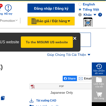
English
0
Đăng nhập / Đăng ký
Tiếng Việt
ng
Hỗ trợ
Khác
Báo giá / Đặt hàng
r US website
To the MISUMI US website
Giúp Chúng Tôi Cải Thiện
)
Sản phẩm
đã xem
Share
Email
Linh Kiện
PDF
của tôi
Japanese Only
Giỏ hàng
Tải xuống CAD