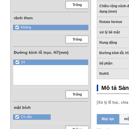
Trống
Chiều rộng vành 
dụng (mm)
rãnh then
Rotate format
Không
xử lý bề mặt
Trống
Rung động
Đường kính lỗ trục. H7(mm)
Đường kính lỗi. H
24
bộ phận
RoHS
Mô tả Sả
Trống
[Xử lý lỗ trục, chì
mặt bích
Có sẵn
Mục lục
mộ