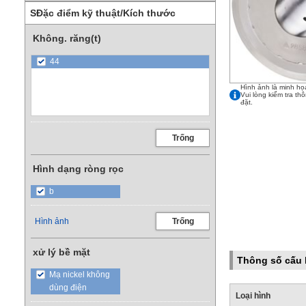
SĐặc điểm kỹ thuật/Kích thước
Không. răng(t)
44
Hình ảnh là minh họ
Vui lòng kiểm tra th
đặt.
Trống
Hình dạng ròng rọc
b
Hình ảnh
Trống
xử lý bề mặt
Thông số cấu
Mạ nickel không
dùng điện
Loại hình