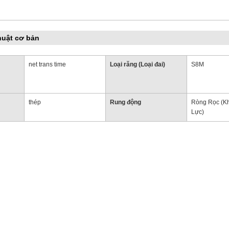
huật cơ bản
net trans time
Loại răng (Loại đai)
S8M
thép
Rung động
Ròng Rọc (K
Lực)