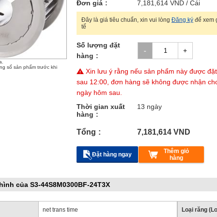
Đơn giá
7,181,614
VND
/ Cái
Đây là giá tiêu chuẩn, xin vui lòng
Đăng ký
để xem g
tế
Số lượng đặt
hàng
a.
ông số sản phẩm trước khi
Xin lưu ý rằng nếu sản phẩm này được đặ
sau 12:00, đơn hàng sẽ không được nhận ch
ngày hôm sau.
Thời gian xuất
13 ngày
hàng
Tổng
7,181,614
VND
Thêm giỏ
Đặt hàng ngay
hàng
 hình của S3-44S8M0300BF-24T3X
net trans time
Loại răng (Lo