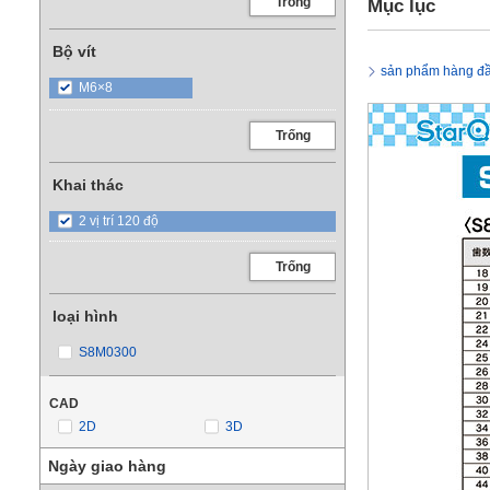
Trống
Mục lục
Bộ vít
sản phẩm hàng đ
M6×8
Trống
Khai thác
2 vị trí 120 độ
Trống
loại hình
S8M0300
CAD
2D
3D
Ngày giao hàng