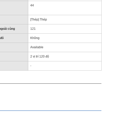
44
[Thép] Thép
ngoài cùng
121
 đó
Không
Available
2 vị trí 120 độ
-