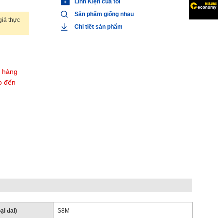
Linh Kiện của tôi
Sản phẩm giống nhau
iá thực
Chi tiết sản phẩm
t hàng
o đến
ại đai)
S8M