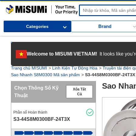
MiSUMi
Brand
Categories
[Tuyển dụng] Gia nhập MISUMI Việt Nam! Nắm bắt cơ hội bứt phá sự 
Welcome to MISUMI VIETNAM!
It looks like you
[Recruitment] We're hiring! Grab your ultimate career opportunity & en
Trang chủ MISUMI
Linh Kiện Tự Động Hóa
Truyền tải điện q
Sao Nhanh S8M0300 Mã sản phẩm
S3-44S8M0300BF-24T3X
Sao Nha
Chọn Thông Số Kỹ
Xóa Tất
Cả
Thuật
Phần số Hoàn thành
S3-44S8M0300BF-24T3X