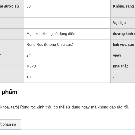
đai được sử
30
Không. răng
b
Vật liệu
Mạ niken không sử dụng điện
đường kính 
Ròng Rọc (Không Chịu Lực)
lĩnh vực sau
7
24
view
M6×8
khai thác
10
-
n phẩm
a khóa, tarô] Ròng rọc định thời có thể sử dụng ngay mà không gặp rắc rối.
t phần số