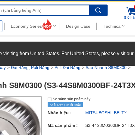
Search
Giỏ hà
nghiệp với chế độ đãi ngộ hấp dẫn.
Xem chi tiết
’re visiting from United States. For United States, please visit ou
joy top-tier benefits at MISUMI Vietnam.
See more
uay
Đại Răng, Puli Răng
Puli Đai Răng
Sao Nhanh S8M0300
nh S8M0300 (S3-44S8M0300BF-24T3X
So sánh sản phẩm này
Khối lượng chiết khấu
Nhãn hiệu :
MITSUBOSHI_BELT
Mã sản phẩm :
S3-44S8M0300BF-24T3X