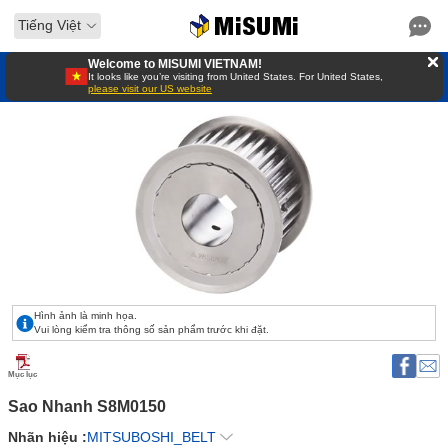
Tiếng Việt
Welcome to MISUMI VIETNAM!
It looks like you’re visiting from United States. For United States,
please visit our US website
Hình ảnh là minh họa.
Vui lòng kiểm tra thông số sản phẩm trước khi đặt.
Mục lục
Sao Nhanh S8M0150 
Nhãn hiệu :
MITSUBOSHI_BELT