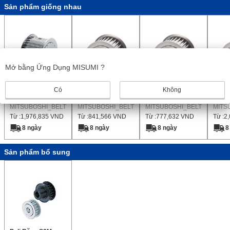
Sản phẩm giống nhau
Mở bằng Ứng Dụng MISUMI ?
Sao Nhanh H200
Sao Nhanh
Sao Nhanh
Sao n
Có
Không
S5M0150
S5M0100
S8M0
MITSUBOSHI_BELT
MITSUBOSHI_BELT
MITSUBOSHI_BELT
MITS
Từ :
1,976,835
VND
Từ :
841,566
VND
Từ :
777,632
VND
Từ :
2
8 ngày
8 ngày
8 ngày
8
Sản phẩm bổ sung