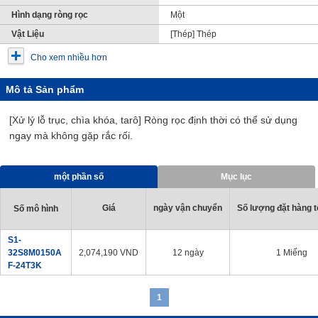
Hình dạng ròng rọc
Một
Vật Liệu
[Thép] Thép
Cho xem nhiều hơn
Mô tả Sản phẩm
[Xử lý lỗ trục, chìa khóa, tarô] Ròng rọc định thời có thể sử dụng
ngay mà không gặp rắc rối.
một phần số
Mục lục
Giá
ngày vận chuyển
Số lượng đặt hàng tố
Số mô hình
S1-
32S8M0150A
2,074,190
VND
12 ngày
1 Miếng
F-24T3K
1