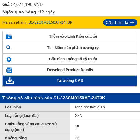
Giá :
2,074,190
VND
Ngày giao hàng :
12 ngày
Cấu hình lại
Mã sản phẩm :
S1-32S8M0150AF-24T3K
Thêm vào Linh Kiện của tôi
Tìm kiếm sản phẩm tương tự
Cấu hình Thông số kỹ thuật
Download Product Details
Tải xuống CAD
Thông số cấu hình của S1-32S8M0150AF-24T3K
Loại hình
ròng rọc thời gian
Loại răng (Loại đai)
S8M
Chiều rộng vành đai được sử
15
dụng (mm)
Không. răng
32