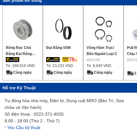
Sản phẩm bổ sung
Ròng Rọc Chủ
Đại Răng S5M
Vòng Hãm Trục/
Puli 
Động Đai Răng
Bên Ngoài/ Loại C
Chịu 
78
HTD 5M
MISUMI
MISU
Từ :
188,918
VND
Từ :
23,232
VND
Từ :
8,940
VND
Cùng ngày
Cùng ngày
Cùng ngày
5
Hỗ trợ Kỹ Thuật
Tự động hóa nhà máy, Điện tử, Dụng cụ& MRO (Bảo Trì, Sửa
chữa và Vận hành)
Số điện thoại : 0222-371-4026
8:00 - 18:00 (Thứ 2 - Thứ 7)
Yêu Cầu kỹ thuật