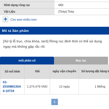
Hình dạng ròng rọc
Một
Vật Liệu
[Thép] Thép
Cho xem nhiều hơn
Mô tả Sản phẩm
[Xử lý lỗ trục, chìa khóa, tarô] Ròng rọc định thời có thể sử dụng
ngay mà không gặp rắc rối.
một phần số
Mục lục
Giá
ngày vận chuyển
Số lượng đặt hàng tố
Số mô hình
S3-
25S5M0150A
1,374,479
VND
12 ngày
1 Miếng
X-10T3X
1