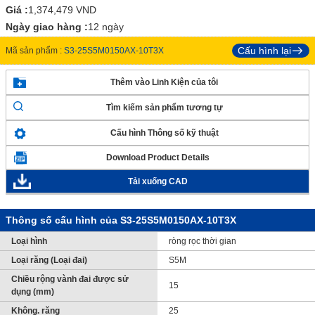
Giá :
1,374,479
VND
Ngày giao hàng :
12 ngày
Cấu hình lại
Mã sản phẩm :
S3-25S5M0150AX-10T3X
Thêm vào Linh Kiện của tôi
Tìm kiếm sản phẩm tương tự
Cấu hình Thông số kỹ thuật
Download Product Details
Tải xuống CAD
Thông số cấu hình của S3-25S5M0150AX-10T3X
Loại hình
ròng rọc thời gian
Loại răng (Loại đai)
S5M
Chiều rộng vành đai được sử
15
dụng (mm)
Không. răng
25