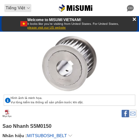
Tiếng Việt
Welcome to MISUMI VIETNAM!
It looks like you’re visiting from United States. For United States,
please visit our US website
Hình ảnh là minh họa.
Vui lòng kiểm tra thông số sản phẩm trước khi đặt.
Mục lục
Sao Nhanh S5M0150 
Nhãn hiệu :
MITSUBOSHI_BELT