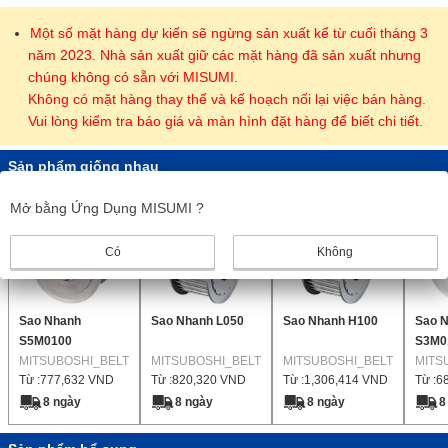
Một số mặt hàng dự kiến sẽ ngừng sản xuất kể từ cuối tháng 3
năm 2023. Nhà sản xuất giữ các mặt hàng đã sản xuất nhưng
chúng không có sẵn với MISUMI.
Không có mặt hàng thay thế và kế hoạch nối lại việc bán hàng.
Vui lòng kiểm tra báo giá và màn hình đặt hàng để biết chi tiết.
Sản phẩm giống nhau
Mở bằng Ứng Dụng MISUMI ?
Có
Không
Sao Nhanh
Sao Nhanh L050
Sao Nhanh H100
Sao 
S5M0100
S3M0
MITSUBOSHI_BELT
MITSUBOSHI_BELT
MITSUBOSHI_BELT
MITS
Từ :
777,632
VND
Từ :
820,320
VND
Từ :
1,306,414
VND
Từ :
6
8 ngày
8 ngày
8 ngày
8