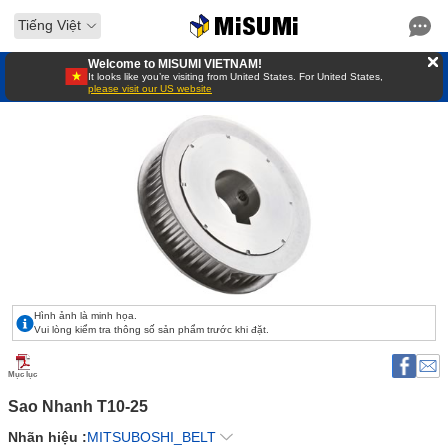
Tiếng Việt
Welcome to MISUMI VIETNAM!
It looks like you’re visiting from United States. For United States,
please visit our US website
Hình ảnh là minh họa.
Vui lòng kiểm tra thông số sản phẩm trước khi đặt.
Mục lục
Sao Nhanh T10-25 
Nhãn hiệu :
MITSUBOSHI_BELT