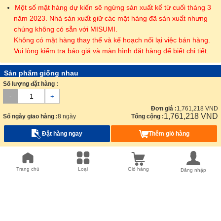
Một số mặt hàng dự kiến sẽ ngừng sản xuất kể từ cuối tháng 3
năm 2023. Nhà sản xuất giữ các mặt hàng đã sản xuất nhưng
chúng không có sẵn với MISUMI.
Không có mặt hàng thay thế và kế hoạch nối lại việc bán hàng.
Vui lòng kiểm tra báo giá và màn hình đặt hàng để biết chi tiết.
Sản phẩm giống nhau
Số lượng đặt hàng :
-
+
Đơn giá :
1,761,218
VND
1,761,218
VND
Số ngày giao hàng :
8 ngày
Tổng cộng :
Đặt hàng ngay
Thêm giỏ hàng
Sao Nhanh T10-15
Sao Nhanh L100
Sao Nhanh
Sao n
S8M0300
S8M0
MITSUBOSHI_BELT
MITSUBOSHI_BELT
MITSUBOSHI_BELT
MITS
Trang chủ
Loại
Giỏ hàng
Đăng nhập
Từ :
1,012,712
VND
Từ :
1,152,580
VND
Từ :
2,060,349
VND
Từ :
1
8 ngày
8 ngày
8 ngày
8
Sản phẩm bổ sung