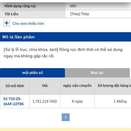
Hình dạng ròng rọc
Một
Vật Liệu
[Thép] Thép
Cho xem nhiều hơn
Mô tả Sản phẩm
[Xử lý lỗ trục, chìa khóa, tarô] Ròng rọc định thời có thể sử dụng
ngay mà không gặp rắc rối.
một phần số
Mục lục
Giá
ngày vận chuyển
Số lượng đặt hàng tố
Số mô hình
S1-T10-25-
1,761,218
VND
8 ngày
1 Miếng
16AF-22T0K
1