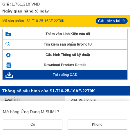
Giá :
1,761,218
VND
Ngày giao hàng :
8 ngày
Cấu hình lại
Mã sản phẩm :
S1-T10-25-16AF-22T0K
Thêm vào Linh Kiện của tôi
Tìm kiếm sản phẩm tương tự
Cấu hình Thông số kỹ thuật
Download Product Details
Tải xuống CAD
Thông số cấu hình của S1-T10-25-16AF-22T0K
Loại hình
ròng rọc thời gian
Loại răng (Loại đai)
T10
Mở bằng Ứng Dụng MISUMI ?
Chiều rộng vành đai được sử
25
dụng (mm)
Có
Không
Không. răng
16