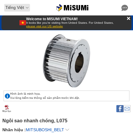
Tiếng Việt
Welcome to MISUMI VIETNAM!
It looks like you’re visiting from United States. For United States,
please visit our US website
Hình ảnh là minh họa.
Vui lòng kiểm tra thông số sản phẩm trước khi đặt.
Mục lục
Ngôi sao nhanh chóng, L075 
Nhãn hiệu :
MITSUBOSHI_BELT