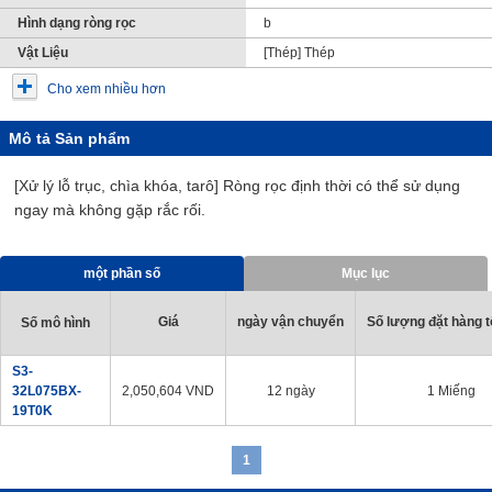
Hình dạng ròng rọc
b
Vật Liệu
[Thép] Thép
Cho xem nhiều hơn
Mô tả Sản phẩm
[Xử lý lỗ trục, chìa khóa, tarô] Ròng rọc định thời có thể sử dụng
ngay mà không gặp rắc rối.
một phần số
Mục lục
Giá
ngày vận chuyển
Số lượng đặt hàng tố
Số mô hình
S3-
32L075BX-
2,050,604
VND
12 ngày
1 Miếng
19T0K
1