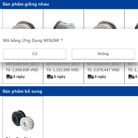
Sản phẩm giống nhau
Mở bằng Ứng Dụng MISUMI ?
Sao nhanh,
Sao Nhanh L100
Sao nhanh,
Sao 
Có
Không
S8M0250
S8M0400
MITSUBOSHI_BELT
MITSUBOSHI_BELT
MITSUBOSHI_BELT
MITS
Từ :
1,568,838
VND
Từ :
1,152,580
VND
Từ :
2,076,447
VND
Từ :
1
8 ngày
8 ngày
8 ngày
8
Sản phẩm bổ sung