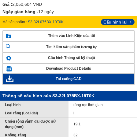
Giá :
2,050,604
VND
Ngày giao hàng :
12 ngày
Cấu hình lại
Mã sản phẩm :
S3-32L075BX-19T0K
Thêm vào Linh Kiện của tôi
Tìm kiếm sản phẩm tương tự
Cấu hình Thông số kỹ thuật
Download Product Details
Tải xuống CAD
Thông số cấu hình của S3-32L075BX-19T0K
Loại hình
ròng rọc thời gian
Loại răng (Loại đai)
l
Chiều rộng vành đai được sử
19.1
dụng (mm)
Không. răng
32