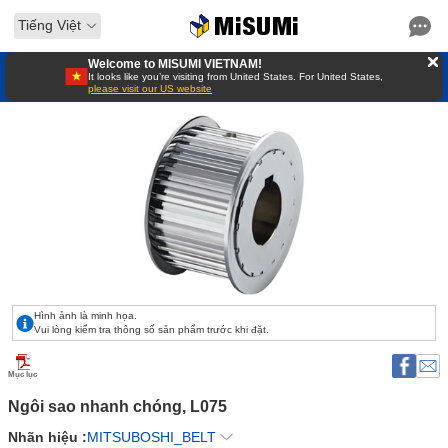
Tiếng Việt
Welcome to MISUMI VIETNAM!
It looks like you’re visiting from United States. For United States,
please visit our US website
Hình ảnh là minh họa.
Vui lòng kiểm tra thông số sản phẩm trước khi đặt.
Mục lục
Ngôi sao nhanh chóng, L075 
Nhãn hiệu :
MITSUBOSHI_BELT