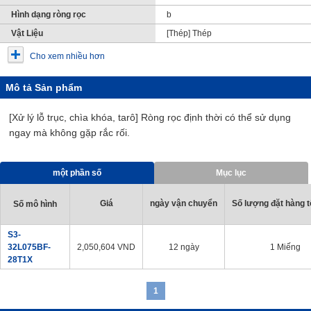
Hình dạng ròng rọc
b
Vật Liệu
[Thép] Thép
Cho xem nhiều hơn
Mô tả Sản phẩm
[Xử lý lỗ trục, chìa khóa, tarô] Ròng rọc định thời có thể sử dụng
ngay mà không gặp rắc rối.
một phần số
Mục lục
Giá
ngày vận chuyển
Số lượng đặt hàng tố
Số mô hình
S3-
32L075BF-
2,050,604
VND
12 ngày
1 Miếng
28T1X
1