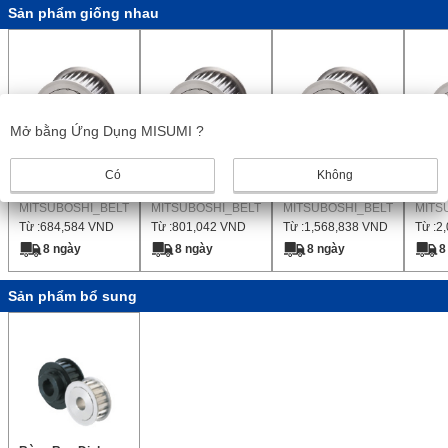
Sản phẩm giống nhau
Mở bằng Ứng Dụng MISUMI ?
Sao Nhanh
Sao Nhanh
Sao nhanh,
Sao 
Có
Không
S3M0100
S3M0150
S8M0250
S8M0
MITSUBOSHI_BELT
MITSUBOSHI_BELT
MITSUBOSHI_BELT
MITS
Từ :
684,584
VND
Từ :
801,042
VND
Từ :
1,568,838
VND
Từ :
2
8 ngày
8 ngày
8 ngày
8
Sản phẩm bổ sung