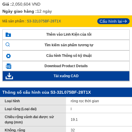
Giá :
2,050,604
VND
Ngày giao hàng :
12 ngày
Cấu hình lại
Mã sản phẩm :
S3-32L075BF-28T1X
Thêm vào Linh Kiện của tôi
Tìm kiếm sản phẩm tương tự
Cấu hình Thông số kỹ thuật
Download Product Details
Tải xuống CAD
Thông số cấu hình của S3-32L075BF-28T1X
Loại hình
ròng rọc thời gian
Loại răng (Loại đai)
l
Chiều rộng vành đai được sử
19.1
dụng (mm)
Không. răng
32