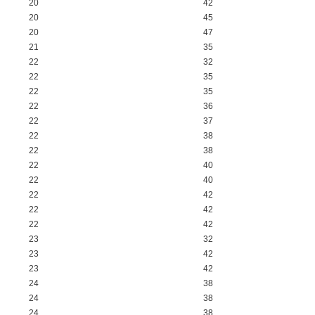
20
42
20
45
20
47
21
35
22
32
22
35
22
35
22
36
22
37
22
38
22
38
22
40
22
40
22
42
22
42
22
42
23
32
23
42
23
42
24
38
24
38
24
38