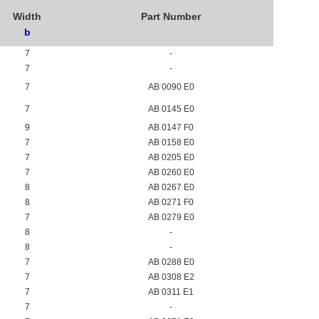
Width
Part Number
b
7
-
7
-
7
AB 0090 E0
7
AB 0145 E0
9
AB 0147 F0
7
AB 0158 E0
7
AB 0205 E0
7
AB 0260 E0
8
AB 0267 E0
8
AB 0271 F0
7
AB 0279 E0
8
-
8
-
7
AB 0288 E0
7
AB 0308 E2
7
AB 0311 E1
7
-