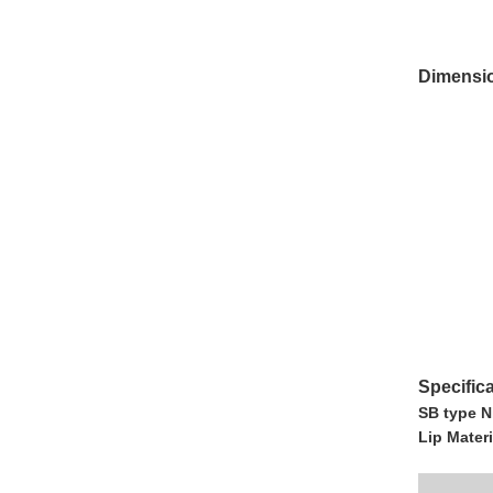
Dimensi
Specific
SB type Ni
Lip Mater
NOK A97