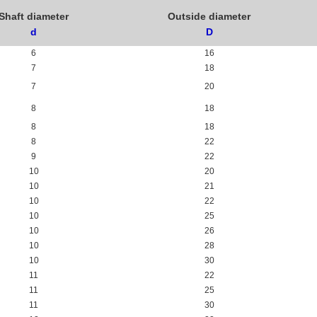
Shaft diameter
Outside diameter
d
D
6
16
7
18
7
20
8
18
8
18
8
22
9
22
10
20
10
21
10
22
10
25
10
26
10
28
10
30
11
22
11
25
11
30