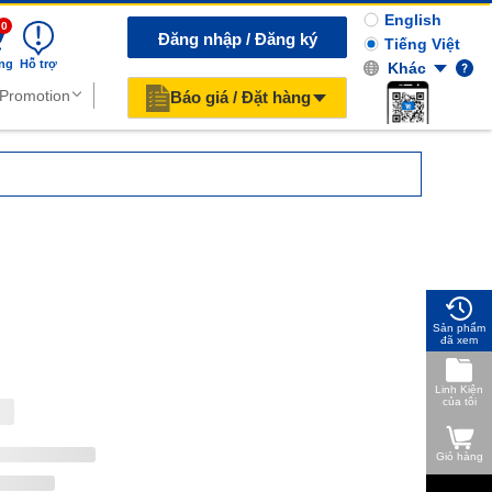
English
0
Đăng nhập / Đăng ký
Tiếng Việt
ng
Hỗ trợ
Khác
Báo giá / Đặt hàng
Sản phẩm
đã xem
Linh Kiện
của tôi
Giỏ hàng