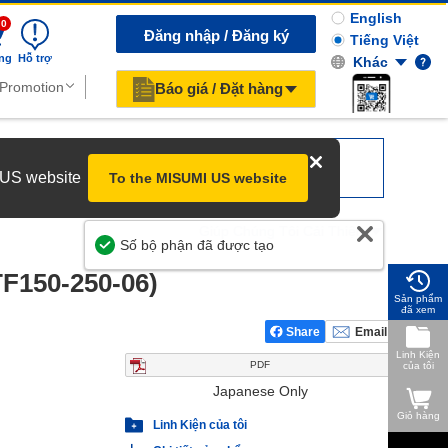
English
0
Đăng nhập / Đăng ký
Tiếng Việt
ng
Hỗ trợ
Khác
Báo giá / Đặt hàng
r US website
To the MISUMI US website
Giúp Chúng Tôi Cải Thiện
F150-250-06)
Sản phẩm
đã xem
Share
Email
Linh Kiện
PDF
của tôi
Japanese Only
Giỏ hàng
Linh Kiện của tôi