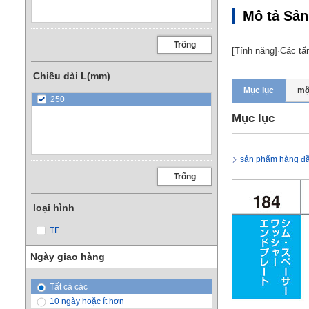
Mô tả Sả
Trống
[Tính năng]·Các t
Chiều dài L(mm)
Mục lục
mộ
250
Mục lục
sản phẩm hàng đ
Trống
loại hình
TF
Ngày giao hàng
Tất cả các
10 ngày hoặc ít hơn