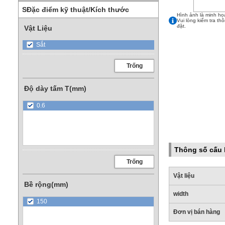
SĐặc điểm kỹ thuật/Kích thước
Hình ảnh là minh họ
Vui lòng kiểm tra th
đặt.
Vật Liệu
Sắt
Trống
Độ dày tấm T(mm)
0.6
Thông số cấu 
Trống
Vật liệu
Bề rộng(mm)
width
150
Đơn vị bán hàng