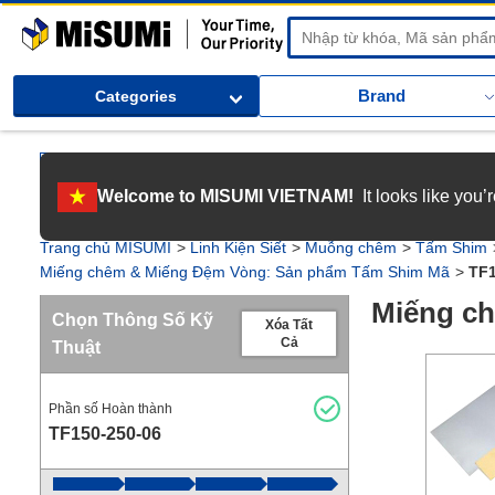
MiSUMi
Brand
Categories
[Tuyển dụng] Gia nhập MISUMI Việt Nam! Nắm bắt cơ hội bứt phá sự 
Welcome to MISUMI VIETNAM!
It looks like you
[Recruitment] We're hiring! Grab your ultimate career opportunity & en
Trang chủ MISUMI
Linh Kiện Siết
Muỗng chêm
Tấm Shim
Miếng chêm & Miếng Đệm Vòng: Sản phẩm Tấm Shim Mã
TF1
Miếng ch
Chọn Thông Số Kỹ
Xóa Tất
Cả
Thuật
Phần số Hoàn thành
TF150-250-06