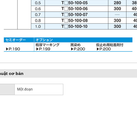
huật cơ bản
Một đoạn