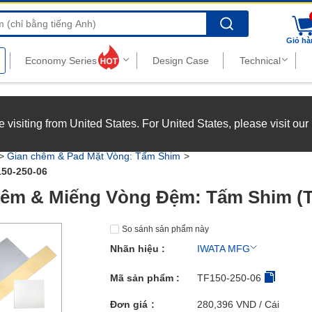
Search
Giỏ hà
nghiệp với chế độ đãi ngộ hấp dẫn.
Xem chi tiết
’re visiting from United States. For United States, please visit ou
joy top-tier benefits at MISUMI Vietnam.
See more
Gian chêm & Pad Mặt Vòng: Tấm Shim
50-250-06
êm & Miếng Vòng Đệm: Tấm Shim (T
So sánh sản phẩm này
Nhãn hiệu :
IWATA MFG
Mã sản phẩm :
TF150-250-06
Đơn giá
280,396
VND
/ Cái