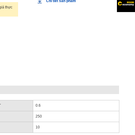
Chi tiết sản phẩm
iá thực
T
0.6
250
10