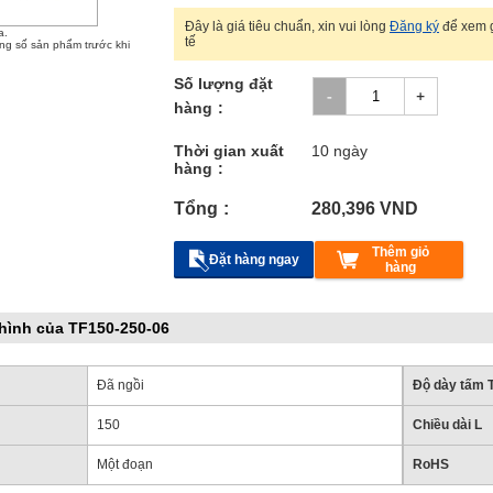
Đây là giá tiêu chuẩn, xin vui lòng
Đăng ký
để xem g
a.
tế
ông số sản phẩm trước khi
Số lượng đặt
hàng
Thời gian xuất
10 ngày
hàng
Tổng
280,396
VND
Thêm giỏ
Đặt hàng ngay
hàng
hình của TF150-250-06
Đã ngồi
Độ dày tấm 
150
Chiều dài L
Một đoạn
RoHS