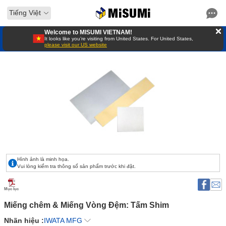
Tiếng Việt
Welcome to MISUMI VIETNAM!
It looks like you’re visiting from United States. For United States,
please visit our US website
Hình ảnh là minh họa.
Vui lòng kiểm tra thông số sản phẩm trước khi đặt.
Mục lục
Miếng chêm & Miếng Vòng Đệm: Tấm Shim 
Nhãn hiệu :
IWATA MFG