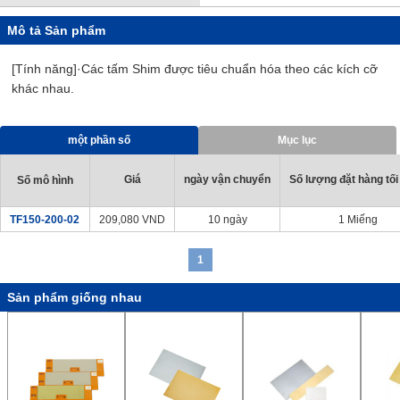
Mô tả Sản phẩm
[Tính năng]·Các tấm Shim được tiêu chuẩn hóa theo các kích cỡ
khác nhau.
một phần số
Mục lục
Giá
ngày vận chuyển
Số lượng đặt hàng tối
Số mô hình
TF150-200-02
209,080
VND
10 ngày
1 Miếng
1
Sản phẩm giống nhau