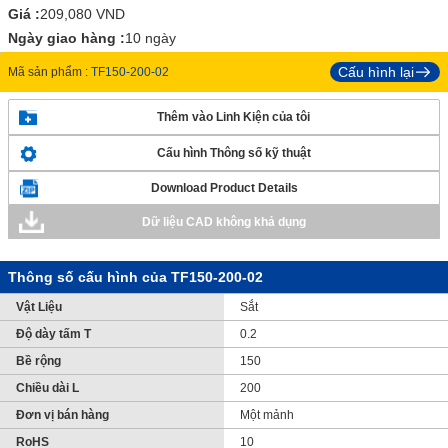
Giá :
209,080
VND
Ngày giao hàng :
10 ngày
Cấu hình lại
Mã sản phẩm :
TF150-200-02
Thêm vào Linh Kiện của tôi
Cấu hình Thông số kỹ thuật
Download Product Details
Dữ liệu CAD không khả dụng
Thông số cấu hình của TF150-200-02
Vật Liệu
Sắt
Độ dày tấm T
0.2
Bề rộng
150
Chiều dài L
200
Đơn vị bán hàng
Một mảnh
RoHS
10