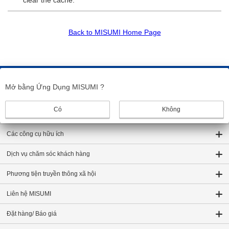
clear the cache.
Back to MISUMI Home Page
Bình luận của bạn giúp chúng tôi cải thiện trang web.
Gửi phản hồi
Mở bằng Ứng Dụng MISUMI ?
Giới thiệu về MISUMI
Có
Không
Về trang Web này
Các công cụ hữu ích
Dịch vụ chăm sóc khách hàng
Phương tiện truyền thông xã hội
Liên hệ MISUMI
Đặt hàng/ Báo giá