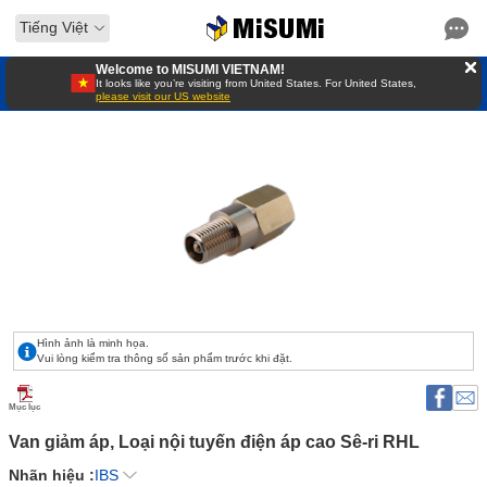
Tiếng Việt
Welcome to MISUMI VIETNAM!
It looks like you’re visiting from United States. For United States,
please visit our US website
Hình ảnh là minh họa.
Vui lòng kiểm tra thông số sản phẩm trước khi đặt.
Mục lục
Van giảm áp, Loại nội tuyến điện áp cao Sê-ri RHL 
Nhãn hiệu :
IBS