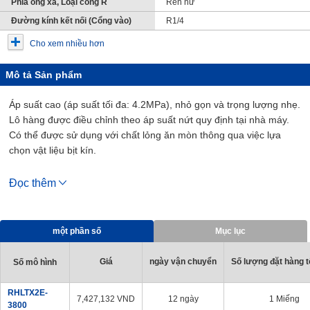
Phía ống xả, Loại cổng R
Ren nữ
Đường kính kết nối (Cổng vào)
R1/4
Cho xem nhiều hơn
Mô tả Sản phẩm
Áp suất cao (áp suất tối đa: 4.2MPa), nhỏ gọn và trọng lượng nhẹ.
Lô hàng được điều chỉnh theo áp suất nứt quy định tại nhà máy.
Có thể được sử dụng với chất lỏng ăn mòn thông qua việc lựa
chọn vật liệu bịt kín.
[Đặc trưng]
Đọc thêm
· Áp suất cao (áp suất tối đa: 4.2MPa).
· Nhỏ gọn và trọng lượng nhẹ.
· Lô hàng được điều chỉnh theo áp suất nứt quy định tại nhà máy.
một phần số
Mục lục
· Có thể được sử dụng với chất lỏng ăn mòn thông qua việc lựa
chọn vật liệu bịt kín
Giá
ngày vận chuyển
Số lượng đặt hàng tố
Số mô hình
RHLTX2E-
7,427,132
VND
12 ngày
1 Miếng
3800