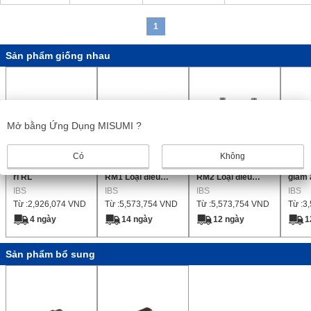
1
Sản phẩm giống nhau
Mở bằng Ứng Dụng MISUMI ?
Có
Không
Van xả áp thấp Sê-
Van giảm áp Sê-ri
Van giảm áp Sê-ri
Van g
ri RL
RM1 Loại điều
RM2 Loại điều
giảm 
IBS
chỉnh áp suất Rách
IBS
chỉnh Áp suất
IBS
giải 
IBS
Từ :
2,926,074
VND
Từ :
5,573,754
VND
Từ :
5,573,754
VND
Từ :
3
bên ngoài
Rách bên ngoài
suất 
(Tương thích với
4 ngày
14 ngày
12 ngày
1
dung môi)
Sản phẩm bổ sung