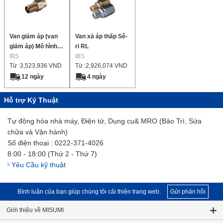
Van giảm áp (van
Van xả áp thấp Sê-
giảm áp) Mô hình
ri RL
giải phóng khí áp
IBS
IBS
Từ :
3,523,936
VND
Từ :
2,926,074
VND
suất cao sê-ri RHA
12 ngày
4 ngày
Hỗ trợ Kỹ Thuật
Tự động hóa nhà máy, Điện tử, Dụng cụ& MRO (Bảo Trì, Sửa
chữa và Vận hành)
Số điện thoại : 0222-371-4026
8:00 - 18:00 (Thứ 2 - Thứ 7)
Yêu Cầu kỹ thuật
Bình luận của bạn giúp chúng tôi cải thiện trang web.
Gửi phản hồi
Giới thiệu về MISUMI