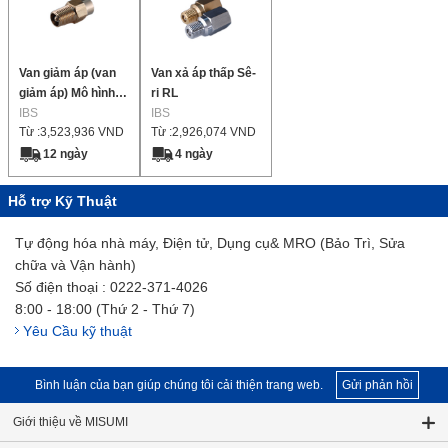
Van giảm áp (van
Van xả áp thấp Sê-
giảm áp) Mô hình
ri RL
giải phóng khí áp
IBS
IBS
Từ :
3,523,936
VND
Từ :
2,926,074
VND
suất cao sê-ri RHA
12 ngày
4 ngày
Hỗ trợ Kỹ Thuật
Tự động hóa nhà máy, Điện tử, Dụng cụ& MRO (Bảo Trì, Sửa
chữa và Vận hành)
Số điện thoại : 0222-371-4026
8:00 - 18:00 (Thứ 2 - Thứ 7)
Yêu Cầu kỹ thuật
Bình luận của bạn giúp chúng tôi cải thiện trang web.
Gửi phản hồi
Giới thiệu về MISUMI