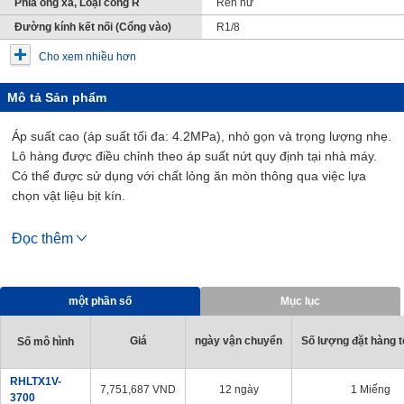
Phía ống xả, Loại cổng R
Ren nữ
Đường kính kết nối (Cổng vào)
R1/8
Cho xem nhiều hơn
Mô tả Sản phẩm
Áp suất cao (áp suất tối đa: 4.2MPa), nhỏ gọn và trọng lượng nhẹ.
Lô hàng được điều chỉnh theo áp suất nứt quy định tại nhà máy.
Có thể được sử dụng với chất lỏng ăn mòn thông qua việc lựa
chọn vật liệu bịt kín.
[Đặc trưng]
Đọc thêm
· Áp suất cao (áp suất tối đa: 4.2MPa).
· Nhỏ gọn và trọng lượng nhẹ.
· Lô hàng được điều chỉnh theo áp suất nứt quy định tại nhà máy.
một phần số
Mục lục
· Có thể được sử dụng với chất lỏng ăn mòn thông qua việc lựa
chọn vật liệu bịt kín
Giá
ngày vận chuyển
Số lượng đặt hàng tố
Số mô hình
RHLTX1V-
7,751,687
VND
12 ngày
1 Miếng
3700