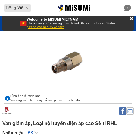
Tiếng Việt
Welcome to MISUMI VIETNAM!
It looks like you’re visiting from United States. For United States,
please visit our US website
Hình ảnh là minh họa.
Vui lòng kiểm tra thông số sản phẩm trước khi đặt.
Mục lục
Van giảm áp, Loại nội tuyến điện áp cao Sê-ri RHL 
Nhãn hiệu :
IBS