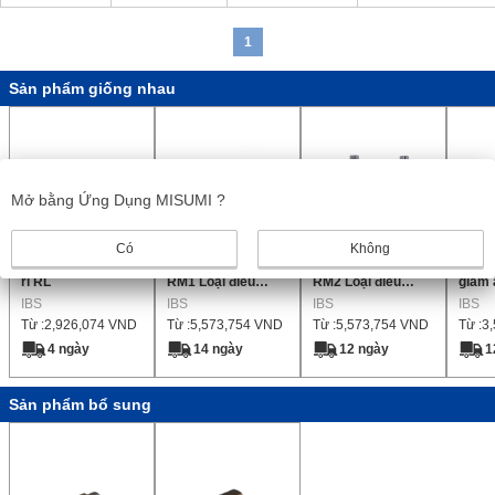
1
Sản phẩm giống nhau
Mở bằng Ứng Dụng MISUMI ?
Có
Không
Van xả áp thấp Sê-
Van giảm áp Sê-ri
Van giảm áp Sê-ri
Van g
ri RL
RM1 Loại điều
RM2 Loại điều
giảm 
IBS
chỉnh áp suất Rách
IBS
chỉnh Áp suất
IBS
giải 
IBS
Từ :
2,926,074
VND
Từ :
5,573,754
VND
Từ :
5,573,754
VND
Từ :
3
bên ngoài
Rách bên ngoài
suất 
(Tương thích với
4 ngày
14 ngày
12 ngày
1
dung môi)
Sản phẩm bổ sung