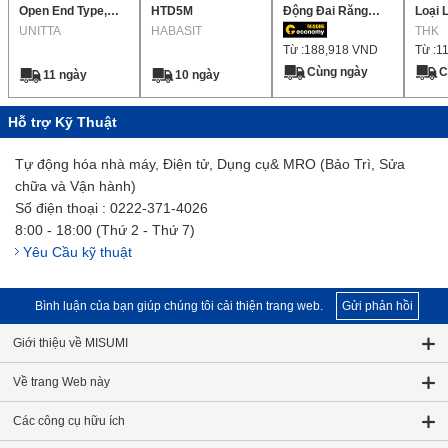
Open End Type,
HTD5M
Động Đai Răng
Loại 
Tròn Răng Profile,
UNITTA
HABASIT
HTD 5M
Bích 
THK
Từ :
188,918
VND
Từ :
1
Milli-Pitch
Nhật)
Cùng ngày
C
11 ngày
10 ngày
Hỗ trợ Kỹ Thuật
Tự động hóa nhà máy, Điện tử, Dụng cụ& MRO (Bảo Trì, Sửa
chữa và Vận hành)
Số điện thoại : 0222-371-4026
8:00 - 18:00 (Thứ 2 - Thứ 7)
Yêu Cầu kỹ thuật
Bình luận của bạn giúp chúng tôi cải thiện trang web.
Gửi phản hồi
Giới thiệu về MISUMI
Về trang Web này
Các công cụ hữu ích