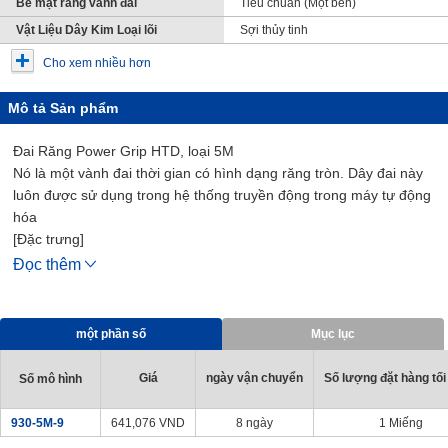
Bề mặt răng vành đai
Tiêu chuẩn (Một bên)
Vật Liệu Dây Kim Loại lõi
Sợi thủy tinh
Cho xem nhiều hơn
Mô tả Sản phẩm
Đai Răng Power Grip HTD, loại 5M
Nó là một vành đai thời gian có hình dạng răng tròn. Dây đai này
luôn được sử dụng trong hệ thống truyền động trong máy tự động
hóa
[Đặc trưng]
• Hình dạng dây đai: Đầu kín
Đọc thêm
• Loại răng đai: 5M
• Khoảng cách răng: 5 mm.
• Chiều rộng dây đai: 9, 15 và 25 mm.
một phần số
Mục lục
• Chiều dài chu vi ngắn nhất/dài nhất: 175 mm. và 2350 mm.
• Vật Liệu:
Giá
ngày vận chuyển
Số lượng đặt hàng tối
Số mô hình
Cao su răng: Chloroprene
Dây lõi: Sợi thủy tinh
930-5M-9
641,076
VND
8 ngày
1 Miếng
[Các ứng dụng]