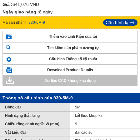
Giá :
641,076
VND
Ngày giao hàng :
8 ngày
Cấu hình lại
Mã sản phẩm :
930-5M-9
Thêm vào Linh Kiện của tôi
Tìm kiếm sản phẩm tương tự
Cấu hình Thông số kỹ thuật
Download Product Details
Dữ liệu CAD không khả dụng
Thông số cấu hình của 930-5M-9
Dòng đai
5M
Hình dạng thắt lưng
kết thúc khép kín
Chiều rộng danh nghĩa W (mm)
9
Vật Liệu đai
đai cao su