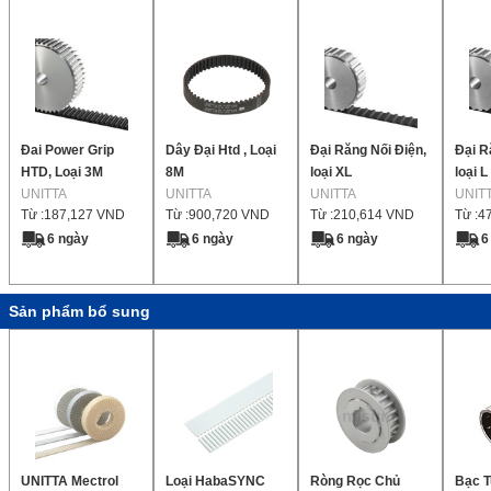
Đai Power Grip
Dây Đại Htd , Loại
Đại Răng Nối Điện,
Đại R
HTD, Loại 3M
8M
loại XL
loại L
UNITTA
UNITTA
UNITTA
UNIT
Từ :
187,127
VND
Từ :
900,720
VND
Từ :
210,614
VND
Từ :
4
6 ngày
6 ngày
6 ngày
6
Sản phẩm bổ sung
UNITTA Mectrol
Loại HabaSYNC
Ròng Rọc Chủ
Bạc T