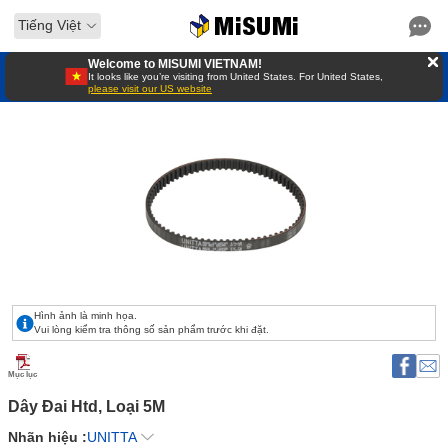
Tiếng Việt
Welcome to MISUMI VIETNAM!
It looks like you’re visiting from United States. For United States,
please visit our US website
Hình ảnh là minh họa.
Vui lòng kiểm tra thông số sản phẩm trước khi đặt.
Mục lục
Dây Đai Htd, Loại 5M 
Nhãn hiệu :
UNITTA