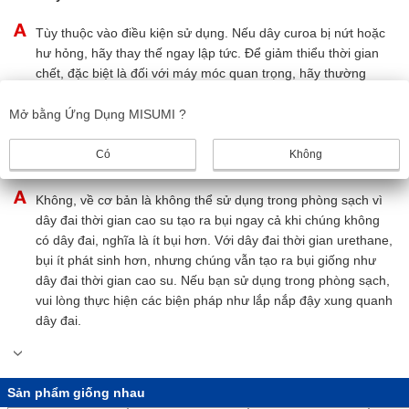
Tùy thuộc vào điều kiện sử dụng. Nếu dây curoa bị nứt hoặc
hư hỏng, hãy thay thế ngay lập tức. Để giảm thiểu thời gian
chết, đặc biệt là đối với máy móc quan trọng, hãy thường
xuyên kiểm tra dây curoa xem có vết nứt và hư hỏng không
và thay thế trước khi nó bị hỏng.
Mở bằng Ứng Dụng MISUMI ?
Có
Không
Tôi có thể sử dụng nó trong phòng sạch không?
Không, về cơ bản là không thể sử dụng trong phòng sạch vì
dây đai thời gian cao su tạo ra bụi ngay cả khi chúng không
có dây đai, nghĩa là ít bụi hơn. Với dây đai thời gian urethane,
bụi ít phát sinh hơn, nhưng chúng vẫn tạo ra bụi giống như
dây đai thời gian cao su. Nếu bạn sử dụng trong phòng sạch,
vui lòng thực hiện các biện pháp như lắp nắp đậy xung quanh
dây đai.
Sản phẩm giống nhau