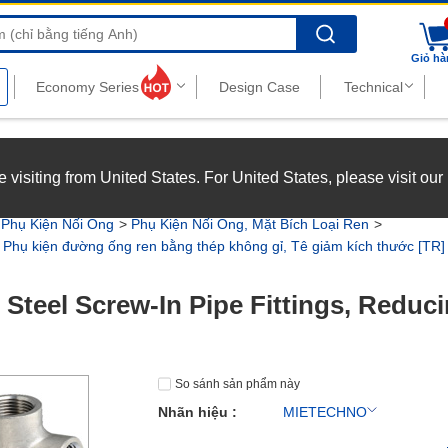
Search
Giỏ hà
nghiệp với chế độ đãi ngộ hấp dẫn.
Xem chi tiết
’re visiting from United States. For United States, please visit ou
joy top-tier benefits at MISUMI Vietnam.
See more
Phụ Kiện Nối Ống
Phụ Kiện Nối Ống, Mặt Bích Loại Ren
Phụ kiện đường ống ren bằng thép không gỉ, Tê giảm kích thước [TR
s Steel Screw-In Pipe Fittings, Redu
So sánh sản phẩm này
Nhãn hiệu :
MIETECHNO