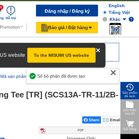
English
0
Đăng nhập / Đăng ký
Tiếng Việt
ng
Hỗ trợ
Khác
Báo giá / Đặt hàng
r US website
To the MISUMI US website
Giúp Chúng Tôi Cải Thiện
] Mã sản phẩm
cing Tee [TR] (SCS13A-TR-11/2B-
Sản phẩm
đã xem
Linh Kiện
của tôi
Share
Email
Giỏ hàng
PDF
Japanese Only