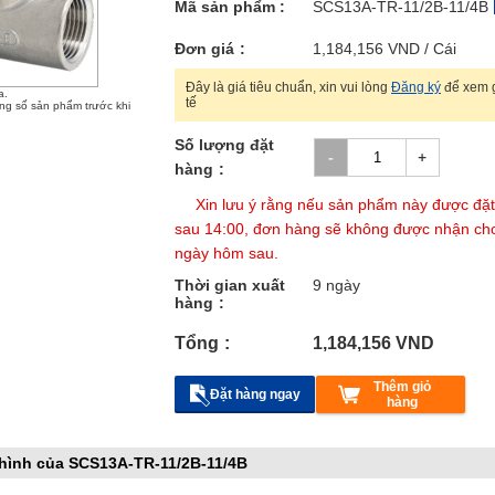
Mã sản phẩm :
SCS13A-TR-11/2B-11/4B
Đơn giá
1,184,156
VND
/ Cái
Đây là giá tiêu chuẩn, xin vui lòng
Đăng ký
để xem g
a.
tế
ông số sản phẩm trước khi
Số lượng đặt
hàng
Xin lưu ý rằng nếu sản phẩm này được đặ
sau 14:00, đơn hàng sẽ không được nhận ch
ngày hôm sau.
Thời gian xuất
9 ngày
hàng
Tổng
1,184,156
VND
Thêm giỏ
Đặt hàng ngay
hàng
hình của SCS13A-TR-11/2B-11/4B