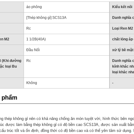
áo phông
Kiểu kết nối
[Thép không gỉ] SCS13A
Danh nghĩa 
Rc
Loại Ren M2
en M2
1 1/2B(40A)
chất lỏng áp
Đầu Nối
xử lý bề mặt
3 (Khi đường
Rc
Danh nghĩa 
ặc loại Bu
kính khác n
loại khác nh
Không
-
n phẩm
 thép không gỉ nên có khả năng chống ăn mòn tuyệt vời, hình thức bên ngoà
c được làm bằng thép không gỉ có độ bền cao SCS13A, được sản xuất bằng
 cấu trúc tốt và ổn định, đồng thời có độ bền cao và có thể yên tâm sử dụng.