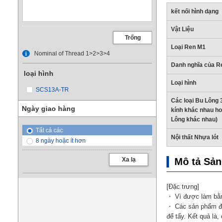
kết nối hình dạng
Vật Liệu
Trống
Loại Ren M1
Nominal of Thread 1>2>3>4
Danh nghĩa của R
loại hình
Loại hình
SCS13A-TR
Các loại Bu Lông 
Ngày giao hàng
kính khác nhau ho
Lông khác nhau)
Tất cả các
Nội thất Nhựa lót
8 ngày hoặc ít hơn
Xa lạ
Mô tả Sả
[Đặc trưng]
・ Vì được làm bằng
・ Các sản phẩm đú
để tẩy. Kết quả là,