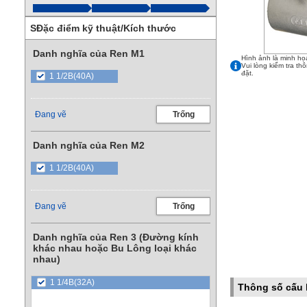
SĐặc điểm kỹ thuật/Kích thước
Danh nghĩa của Ren M1
Hình ảnh là minh họ
Vui lòng kiểm tra th
đặt.
1 1/2B(40A)
Đang vẽ
Trống
Danh nghĩa của Ren M2
1 1/2B(40A)
Đang vẽ
Trống
Danh nghĩa của Ren 3 (Đường kính
khác nhau hoặc Bu Lông loại khác
nhau)
1 1/4B(32A)
Thông số cấu 