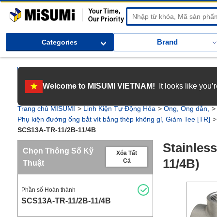
MiSUMi
Brand
Categories
[Tuyển dụng] Gia nhập MISUMI Việt Nam! Nắm bắt cơ hội bứt phá sự 
Welcome to MISUMI VIETNAM!
It looks like you
[Recruitment] We're hiring! Grab your ultimate career opportunity & en
Trang chủ MISUMI
Linh Kiện Tự Động Hóa
Ống, Ống dẫn,
Phụ kiện đường ống bắt vít bằng thép không gỉ, Giảm Tee [TR]
SCS13A-TR-11/2B-11/4B
Stainles
Chọn Thông Số Kỹ
Xóa Tất
11/4B)
Cả
Thuật
Phần số Hoàn thành
SCS13A-TR-11/2B-11/4B