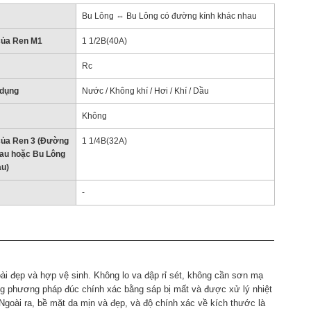
Bu Lông ⇔ Bu Lông có đường kính khác nhau
của Ren M1
1 1/2B(40A)
Rc
 dụng
Nước / Không khí / Hơi / Khí / Dầu
Không
của Ren 3 (Đường
1 1/4B(32A)
hau hoặc Bu Lông
au)
-
i đẹp và hợp vệ sinh. Không lo va đập rỉ sét, không cần sơn mạ
 phương pháp đúc chính xác bằng sáp bị mất và được xử lý nhiệt
 Ngoài ra, bề mặt da mịn và đẹp, và độ chính xác về kích thước là