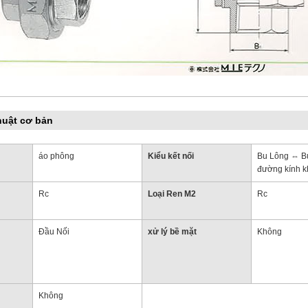
huật cơ bản
áo phông
Kiểu kết nối
Bu Lông ⇔ B
đường kính 
Rc
Loại Ren M2
Rc
Đầu Nối
xử lý bề mặt
Không
Không