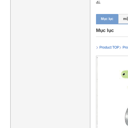
đủ.
Mục lục
mộ
Mục lục
Product TOP
Pro