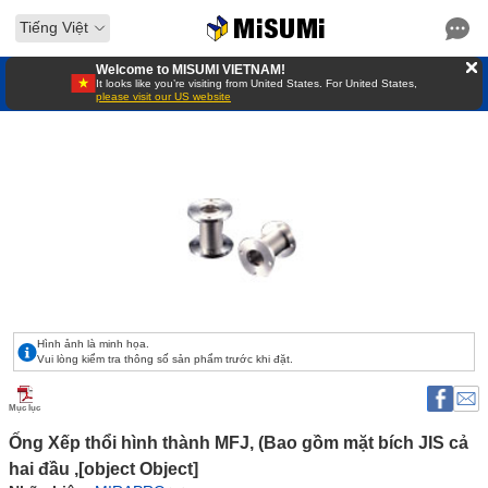
Tiếng Việt
Welcome to MISUMI VIETNAM!
It looks like you’re visiting from United States. For United States,
please visit our US website
Hình ảnh là minh họa.
Vui lòng kiểm tra thông số sản phẩm trước khi đặt.
Mục lục
Ống Xếp thổi hình thành MFJ, (Bao gồm mặt bích JIS cả 
hai đầu ,[object Object]