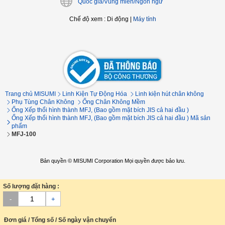
Quốc gia/Vùng miền/Ngôn ngữ
Chế độ xem
:
Di động
|
Máy tính
Trang chủ MISUMI
Linh Kiện Tự Động Hóa
Linh kiện hút chân không
Phụ Tùng Chân Không
Ống Chân Không Mềm
Ống Xếp thổi hình thành MFJ, (Bao gồm mặt bích JIS cả hai đầu
)
Ống Xếp thổi hình thành MFJ, (Bao gồm mặt bích JIS cả hai đầu
) Mã sản
phẩm
MFJ-100
Bản quyền © MISUMI Corporation Mọi quyền được bảo lưu.
Số lượng đặt hàng :
-
+
Đơn giá / Tổng số / Số ngày vận chuyển