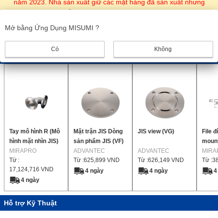
năm 2023. Nhà sản xuất giữ các mặt hàng đã sản xuất nhưng
chúng không có sẵn với MISUMI.
Không có mặt hàng thay thế và kế hoạch nối lại việc bán hàng.
Mở bằng Ứng Dụng MISUMI ?
Vui lòng kiểm tra báo giá và màn hình đặt hàng để biết chi tiết.
Có
Không
Sản phẩm giống nhau
Tay mô hình R (Mô
Mặt trận JIS Dòng
JIS view (VG)
File 
hình mặt nhìn JIS)
sản phẩm JIS (VF)
moun
MIRAPRO
ADVANTEC
ADVANTEC
MIRA
Từ :
Từ :
625,899
VND
Từ :
626,149
VND
Từ :
3
17,124,716
VND
4 ngày
4 ngày
4
4 ngày
Hỗ trợ Kỹ Thuật