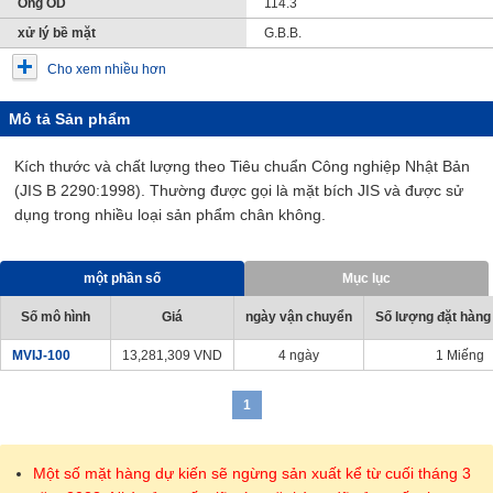
Ống OD
114.3
xử lý bề mặt
G.B.B.
Cho xem nhiều hơn
Mô tả Sản phẩm
Kích thước và chất lượng theo Tiêu chuẩn Công nghiệp Nhật Bản
(JIS B 2290:1998). Thường được gọi là mặt bích JIS và được sử
dụng trong nhiều loại sản phẩm chân không.
một phần số
Mục lục
Số mô hình
Giá
ngày vận chuyển
Số lượng đặt hàng 
MVIJ-100
13,281,309
VND
4 ngày
1 Miếng
1
Một số mặt hàng dự kiến sẽ ngừng sản xuất kể từ cuối tháng 3