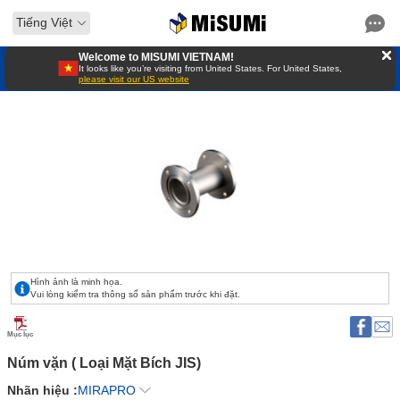
Tiếng Việt
Welcome to MISUMI VIETNAM!
It looks like you’re visiting from United States. For United States,
please visit our US website
Hình ảnh là minh họa.
Vui lòng kiểm tra thông số sản phẩm trước khi đặt.
Mục lục
Núm vặn ( Loại Mặt Bích JIS) 
Nhãn hiệu :
MIRAPRO