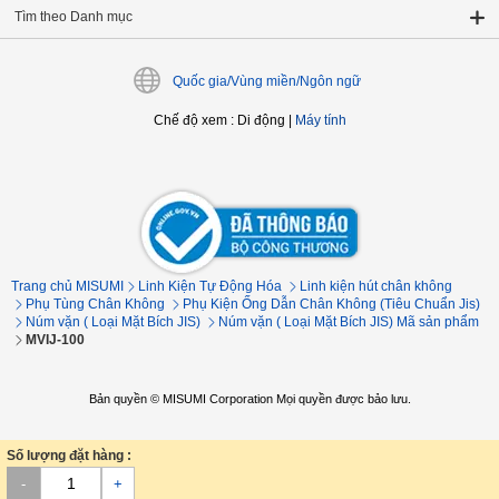
Tìm theo Danh mục
Quốc gia/Vùng miền/Ngôn ngữ
Chế độ xem
:
Di động
|
Máy tính
Trang chủ MISUMI
Linh Kiện Tự Động Hóa
Linh kiện hút chân không
Phụ Tùng Chân Không
Phụ Kiện Ống Dẫn Chân Không (Tiêu Chuẩn Jis)
Núm vặn ( Loại Mặt Bích JIS)
Núm vặn ( Loại Mặt Bích JIS) Mã sản phẩm
MVIJ-100
Bản quyền © MISUMI Corporation Mọi quyền được bảo lưu.
Số lượng đặt hàng :
-
+