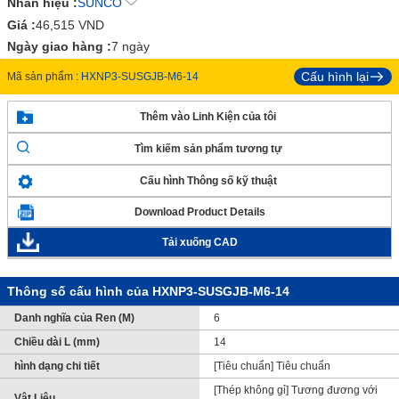
Nhãn hiệu :
SUNCO
Giá :
46,515
VND
Ngày giao hàng :
7 ngày
Cấu hình lại
Mã sản phẩm :
HXNP3-SUSGJB-M6-14
Thêm vào Linh Kiện của tôi
Tìm kiếm sản phẩm tương tự
Cấu hình Thông số kỹ thuật
Download Product Details
Tải xuống CAD
Thông số cấu hình của HXNP3-SUSGJB-M6-14
Danh nghĩa của Ren (M)
6
Chiều dài L (mm)
14
hình dạng chi tiết
[Tiêu chuẩn] Tiêu chuẩn
[Thép không gỉ] Tương đương với
Vật Liệu