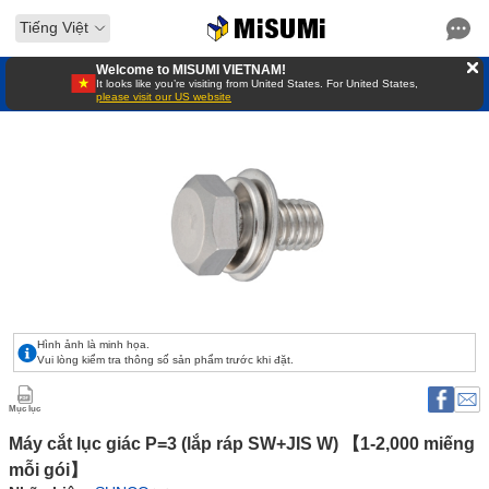
Tiếng Việt
Welcome to MISUMI VIETNAM!
It looks like you’re visiting from United States. For United States,
please visit our US website
Hình ảnh là minh họa.
Vui lòng kiểm tra thông số sản phẩm trước khi đặt.
Mục lục
Máy cắt lục giác P=3 (lắp ráp SW+JIS W) 【1-2,000 miếng 
mỗi gói】 