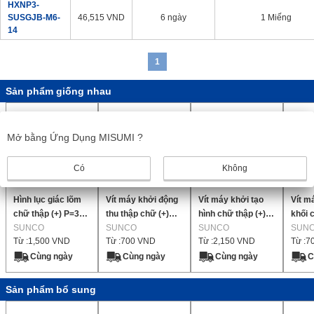
HXNP3-
SUSGJB-M6-
46,515
VND
6 ngày
1 Miếng
14
1
Sản phẩm giống nhau
Mở bằng Ứng Dụng MISUMI ?
Có
Không
Hình lục giác lõm
Vít máy khởi động
Vít máy khởi tạo
Vít m
chữ thập (+) P=3
thu thập chữ (+)
hình chữ thập (+)
khối 
(lắp nhanh SW+JIS
SUNCO
P=3 (lắp ráp
SUNCO
P=3 (dành cho tấm
SUNCO
P=4 (
SUN
Từ :
1,500
VND
Từ :
700
VND
Từ :
2,150
VND
Từ :
7
W) 【1-2,000 miếng
SW+JIS W) 【1-
cụm) (lắp ráp
gọn 
mỗi gói】
4,000 miếng mỗi
SW+JIS W) 【1-
【1-7,
Cùng ngày
Cùng ngày
Cùng ngày
C
gói】
2,000 miếng mỗi
mỗi 
gói】
Sản phẩm bổ sung