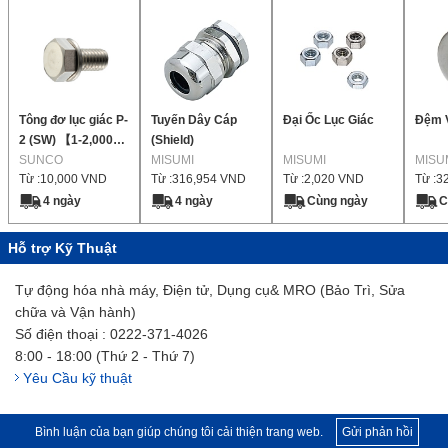
Tông đơ lục giác P-
Tuyến Dây Cáp
Đại Ốc Lục Giác
Đệm 
2 (SW) 【1-2,000
(Shield)
miếng mỗi gói】
SUNCO
MISUMI
MISUMI
MISU
Từ :
10,000
VND
Từ :
316,954
VND
Từ :
2,020
VND
Từ :
3
4 ngày
4 ngày
Cùng ngày
C
Hỗ trợ Kỹ Thuật
Tự động hóa nhà máy, Điện tử, Dụng cụ& MRO (Bảo Trì, Sửa
chữa và Vận hành)
Số điện thoại : 0222-371-4026
8:00 - 18:00 (Thứ 2 - Thứ 7)
Yêu Cầu kỹ thuật
Bình luận của bạn giúp chúng tôi cải thiện trang web.
Gửi phản hồi