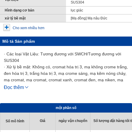
SUS304
Hình dạng cơ bản
lục giác
xử lý bề mặt
[Mạ đồng] Mạ nâu Đức
Cho xem nhiều hơn
Mô tả Sản phẩm
· Các loại Vật Liệu: Tương đương với SWCH/Tương đương với
SUS304
· Xử lý bề mặt: Không có, cromat hóa trị 3, mạ không crome trắng,
đen hóa trị 3, trắng hóa trị 3, mạ crome sáng, mạ kẽm nóng chảy,
mạ cromat, mạ cromat, cromat xanh, cromat đen, mạ niken, mạ
crom, anot đen, dacrotized, tiếng Đức, mạ nâu, Lafre, sơn đen,
Đọc thêm
màu ủ, màu ủ, màu ủ đậm
một phần số
Giá
ngày vận chuyển
Số lượng đặt hàng tối t
Số mô hình