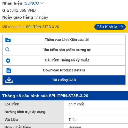
Nhãn hiệu :
SUNCO
Giá :
841,865
VND
Ngày giao hàng :
7 ngày
Cấu hình lại
Mã sản phẩm :
SPLITPIN-ST3B-3-20
Thêm vào Linh Kiện của tôi
Tìm kiếm sản phẩm tương tự
Cấu hình Thông số kỹ thuật
Download Product Details
Tải xuống CAD
Thông số cấu hình của SPLITPIN-ST3B-3-20
Loại hình
ghim chốt
Đường kính trục áp dụng.
-
Vật Liệu
Thép
Đơn vị bán hàng
Hộp/gói