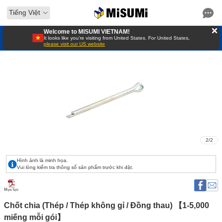
Tiếng Việt
Welcome to MISUMI VIETNAM!
It looks like you’re visiting from United States. For United States,
please visit our US website
2
/
2
Hình ảnh là minh họa.
Vui lòng kiểm tra thông số sản phẩm trước khi đặt.
Mục lục
Chốt chia (Thép / Thép không gỉ / Đồng thau) 【1-5,000 
miếng mỗi gói】 