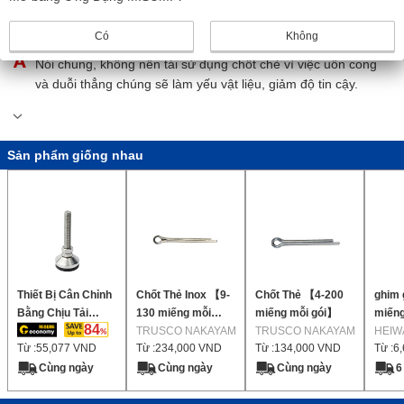
Ghim chia MISUMI có thể tái sử dụng được không?
Có
Không
Nói chung, không nên tái sử dụng chốt chẻ vì việc uốn cong
và duỗi thẳng chúng sẽ làm yếu vật liệu, giảm độ tin cậy.
Sản phẩm giống nhau
Thiết Bị Cân Chỉnh
Chốt Thẻ Inox 【9-
Chốt Thẻ 【4-200
ghim
Bằng Chịu Tải
130 miếng mỗi
miếng mỗi gói】
miếng
84
Trọng Cao Bằng
gói】
TRUSCO NAKAYAMA
TRUSCO NAKAYAMA
HEIW
Từ :
55,077
VND
Từ :
234,000
VND
Từ :
134,000
VND
Từ :
6
Cao Su Chống
Trượt
Cùng ngày
Cùng ngày
Cùng ngày
6