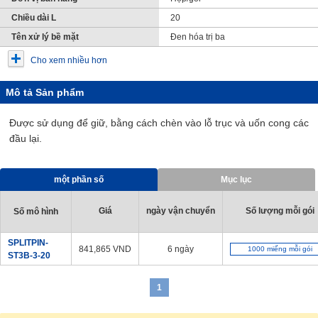
Chiều dài L
20
Tên xử lý bề mặt
Đen hóa trị ba
Cho xem nhiều hơn
Mô tả Sản phẩm
Được sử dụng để giữ, bằng cách chèn vào lỗ trục và uốn cong các
đầu lại.
một phần số
Mục lục
Giá
ngày vận chuyển
Số lượng mỗi gói
Số mô hình
SPLITPIN-
841,865
VND
6 ngày
1000 miếng mỗi gói
ST3B-3-20
1