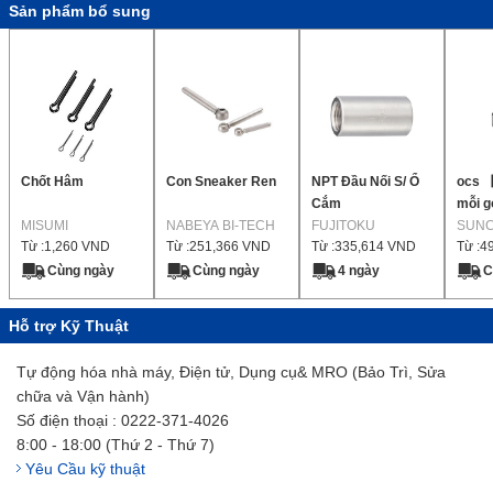
Sản phẩm bổ sung
Chốt Hâm
Con Sneaker Ren
NPT Đầu Nối S/ Ổ
ocs 
Cắm
mỗi 
MISUMI
NABEYA BI-TECH
FUJITOKU
SUN
Từ :
1,260
VND
Từ :
251,366
VND
Từ :
335,614
VND
Từ :
4
Cùng ngày
Cùng ngày
4 ngày
C
Hỗ trợ Kỹ Thuật
Tự động hóa nhà máy, Điện tử, Dụng cụ& MRO (Bảo Trì, Sửa
chữa và Vận hành)
Số điện thoại : 0222-371-4026
8:00 - 18:00 (Thứ 2 - Thứ 7)
Yêu Cầu kỹ thuật