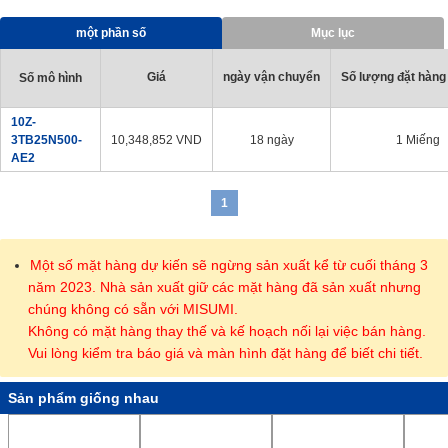
· Có sẵn 17 loại (11 loại cho ø50 và ø63) để cung cấp phương
pháp hỗ trợ tốt nhất.
một phần số
Mục lục
· Thép không gỉ (với lớp mạ crôm cứng) được sử dụng cho các
thanh piston có đường kính trong tiêu chuẩn từ ø20 đến ø32.
Giá
ngày vận chuyển
Số lượng đặt hàng 
Số mô hình
10Z-
3TB25N500-
10,348,852
VND
18 ngày
1 Miếng
AE2
1
Một số mặt hàng dự kiến sẽ ngừng sản xuất kể từ cuối tháng 3
năm 2023. Nhà sản xuất giữ các mặt hàng đã sản xuất nhưng
chúng không có sẵn với MISUMI.
Không có mặt hàng thay thế và kế hoạch nối lại việc bán hàng.
Vui lòng kiểm tra báo giá và màn hình đặt hàng để biết chi tiết.
Sản phẩm giống nhau