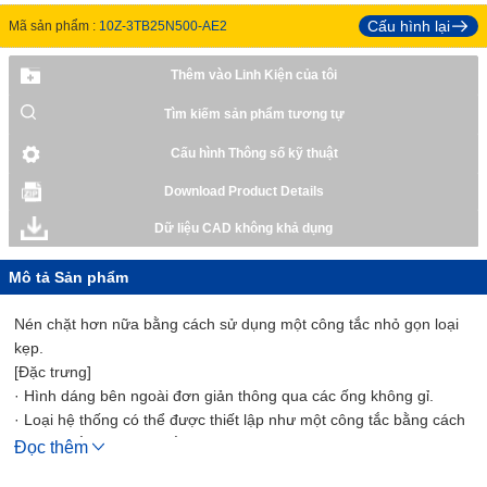
Cấu hình lại
Mã sản phẩm :
10Z-3TB25N500-AE2
Thêm vào Linh Kiện của tôi
Tìm kiếm sản phẩm tương tự
Cấu hình Thông số kỹ thuật
Download Product Details
Dữ liệu CAD không khả dụng
Mô tả Sản phẩm
Nén chặt hơn nữa bằng cách sử dụng một công tắc nhỏ gọn loại
kẹp.
[Đặc trưng]
· Hình dáng bên ngoài đơn giản thông qua các ống không gỉ.
· Loại hệ thống có thể được thiết lập như một công tắc bằng cách
chỉ cần gắn một công tắc vào thân xi lanh chính.
Đọc thêm
· Công tắc có thể được gắn dễ dàng bằng cách sử dụng loại kẹp.