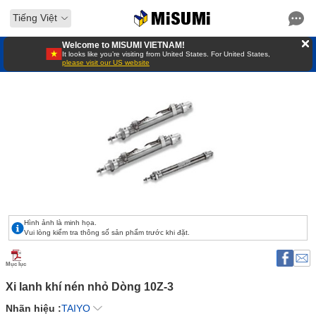
Tiếng Việt
Welcome to MISUMI VIETNAM!
It looks like you’re visiting from United States. For United States,
please visit our US website
Hình ảnh là minh họa.
Vui lòng kiểm tra thông số sản phẩm trước khi đặt.
Mục lục
Xi lanh khí nén nhỏ Dòng 10Z-3 
Nhãn hiệu :
TAIYO