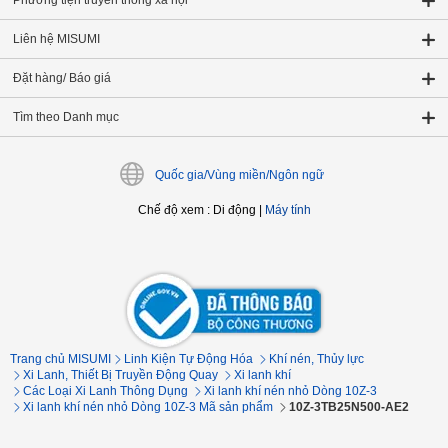
Phương tiện truyền thông xã hội
Liên hệ MISUMI
Đặt hàng/ Báo giá
Tìm theo Danh mục
Quốc gia/Vùng miền/Ngôn ngữ
Chế độ xem
:
Di động
|
Máy tính
Trang chủ MISUMI
Linh Kiện Tự Động Hóa
Khí nén, Thủy lực
Xi Lanh, Thiết Bị Truyền Động Quay
Xi lanh khí
Các Loại Xi Lanh Thông Dụng
Xi lanh khí nén nhỏ Dòng 10Z-3
Xi lanh khí nén nhỏ Dòng 10Z-3 Mã sản phẩm
10Z-3TB25N500-AE2