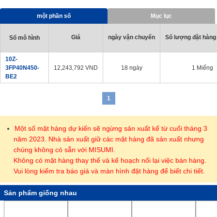
· Có sẵn 17 loại (11 loại cho ø50 và ø63) để cung cấp phương
pháp hỗ trợ tốt nhất.
một phần số
Mục lục
· Thép không gỉ (với lớp mạ crôm cứng) được sử dụng cho các
thanh piston có đường kính trong tiêu chuẩn từ ø20 đến ø32.
Giá
ngày vận chuyển
Số lượng đặt hàng 
Số mô hình
10Z-
3FP40N450-
12,243,792
VND
18 ngày
1 Miếng
BE2
1
Một số mặt hàng dự kiến sẽ ngừng sản xuất kể từ cuối tháng 3
năm 2023. Nhà sản xuất giữ các mặt hàng đã sản xuất nhưng
chúng không có sẵn với MISUMI.
Không có mặt hàng thay thế và kế hoạch nối lại việc bán hàng.
Vui lòng kiểm tra báo giá và màn hình đặt hàng để biết chi tiết.
Sản phẩm giống nhau