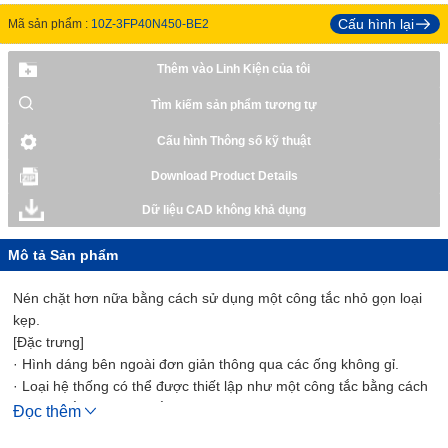
Cấu hình lại
Mã sản phẩm :
10Z-3FP40N450-BE2
Thêm vào Linh Kiện của tôi
Tìm kiếm sản phẩm tương tự
Cấu hình Thông số kỹ thuật
Download Product Details
Dữ liệu CAD không khả dụng
Mô tả Sản phẩm
Nén chặt hơn nữa bằng cách sử dụng một công tắc nhỏ gọn loại
kẹp.
[Đặc trưng]
· Hình dáng bên ngoài đơn giản thông qua các ống không gỉ.
· Loại hệ thống có thể được thiết lập như một công tắc bằng cách
chỉ cần gắn một công tắc vào thân xi lanh chính.
Đọc thêm
· Công tắc có thể được gắn dễ dàng bằng cách sử dụng loại kẹp.