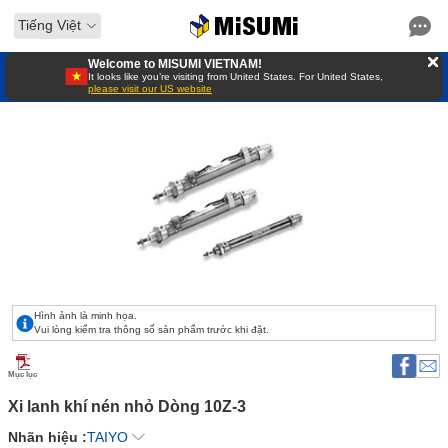
Tiếng Việt
Welcome to MISUMI VIETNAM!
It looks like you’re visiting from United States. For United States,
please visit our US website
Hình ảnh là minh họa.
Vui lòng kiểm tra thông số sản phẩm trước khi đặt.
Mục lục
Xi lanh khí nén nhỏ Dòng 10Z-3 
Nhãn hiệu :
TAIYO