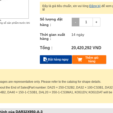
Đây là giá tiêu chuẩn, xin vui lòng
Đăng ký
để xem g
tế
Số lượng đặt
a.
ông số sản phẩm trước khi
hàng
Thời gian xuất
14 ngày
hàng
Tổng
20,420,292
VND
Thêm giỏ
Đặt hàng ngay
hàng
ages are representative only. Please refer to the catalog for shape details.
About the End of Sales]Part number: DA25 × 250-CS2B2, DA32 × 100-CS3B1, DA3
4B2, DA40 × 150-1-CS3B1, DAL20 × 350-1-CS3MA1, KOG1DV, KOG1DAT will be dis
hình của DAR32X950-A-3