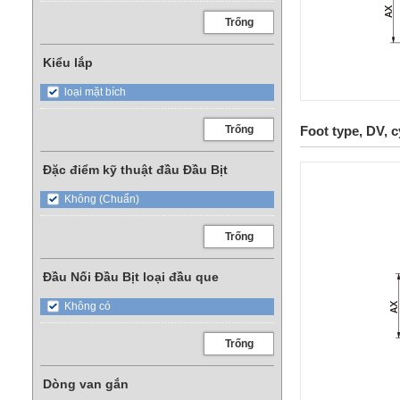
Trống
Kiểu lắp
loại mặt bích
Trống
Foot type, DV, c
Đặc điểm kỹ thuật đầu Đầu Bịt
Không (Chuẩn)
Trống
Đầu Nối Đầu Bịt loại đầu que
Không có
Trống
Dòng van gắn