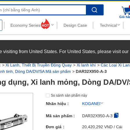
Search
Giỏ hà
nghiệp với chế độ đãi ngộ hấp dẫn.
Xem chi tiết
’re visiting from United States. For United States, please visit ou
joy top-tier benefits at MISUMI Vietnam.
See more
c
Xi Lanh, Thiết Bị Truyền Động Quay
Xi lanh khí
Các Loại Xi La
 lanh tinh, Dòng DA/DV/SA Mã sản phẩm
DAR32X950-A-3
ng dụng, Xi lanh mỏng, Dòng DA/DV
So sánh sản phẩm này
Nhãn hiệu :
KOGANEI
Mã sản phẩm :
DAR32X950-A-3
Đơn giá
20,420,292
VND
/ Cái