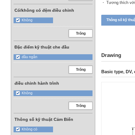
・ Tương thích với 
Có/không có đệm điều chỉnh
Thông số kỹ thu
Không
Trống
Đặc điểm kỹ thuật che đầu
Drawing
đầu ngắn
Trống
Basic type, DV, 
điều chỉnh hành trình
Không
Trống
Thông số kỹ thuật Cảm Biến
Không có