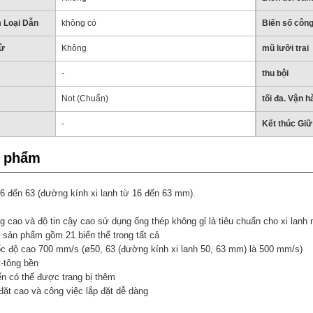
m Loại Dẫn
không có
Biến số công
từ
Không
mũ lưỡi trai
-
thu bội
Not (Chuẩn)
tối đa. Vận h
-
Kết thúc Giữ 
n phẩm
6 đến 63 (đường kính xi lanh từ 16 đến 63 mm).
g cao và độ tin cậy cao sử dụng ống thép không gỉ là tiêu chuẩn cho xi lanh 
g sản phẩm gồm 21 biến thể trong tất cả
ốc độ cao 700 mm/s (ø50, 63 (đường kính xi lanh 50, 63 mm) là 500 mm/s)
t-tông bền
n có thể được trang bị thêm
đặt cao và công việc lắp đặt dễ dàng