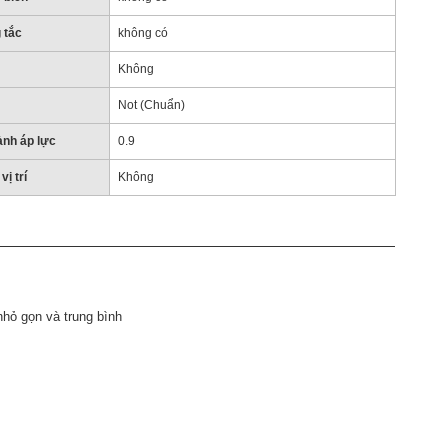
 tắc
không có
Không
Not (Chuẩn)
ành áp lực
0.9
vị trí
Không
nhỏ gọn và trung bình