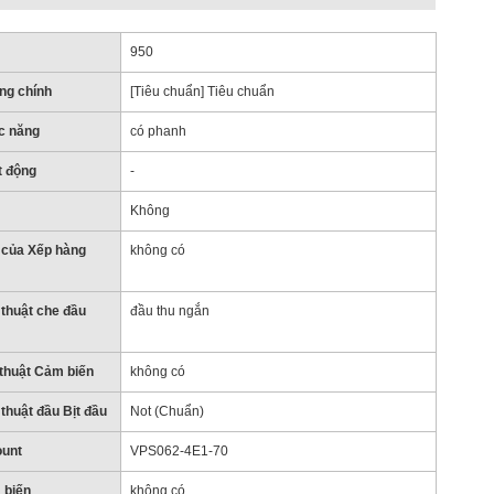
950
ng chính
[Tiêu chuẩn] Tiêu chuẩn
c năng
có phanh
t động
-
Không
 của Xếp hàng
không có
thuật che đầu
đầu thu ngắn
thuật Cảm biến
không có
thuật đầu Bịt đầu
Not (Chuẩn)
unt
VPS062-4E1-70
 biến
không có