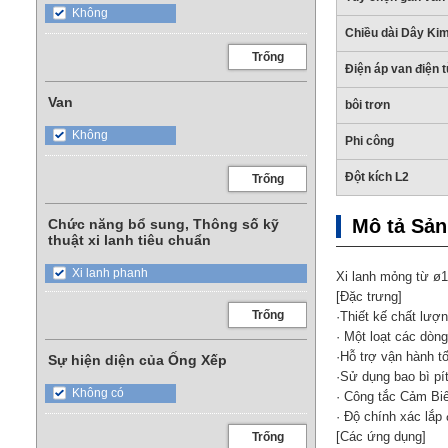
Không
Chiều dài Dây Ki
Trống
Điện áp van điện 
Van
bôi trơn
Không
Phi công
Đột kích L2
Trống
Mô tả Sả
Chức năng bổ sung, Thông số kỹ
thuật xi lanh tiêu chuẩn
Xi lanh phanh
Xi lanh mỏng từ ø1
[Đặc trưng]
Trống
·Thiết kế chất lượn
· Một loạt các dòn
·Hỗ trợ vận hành t
Sự hiện diện của Ống Xếp
·Sử dụng bao bì pí
Không có
· Công tắc Cảm Biế
· Độ chính xác lắp 
[Các ứng dụng]
Trống