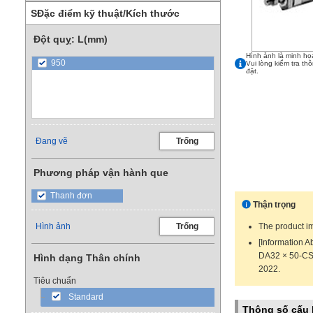
SĐặc điểm kỹ thuật/Kích thước
Đột quỵ: L(mm)
Hình ảnh là minh họ
950
Vui lòng kiểm tra th
đặt.
Đang vẽ
Trống
Phương pháp vận hành que
Thanh đơn
Thận trọng
Hình ảnh
Trống
The product im
[Information 
DA32 × 50-CS
Hình dạng Thân chính
2022.
Tiêu chuẩn
Standard
Thông số cấu 