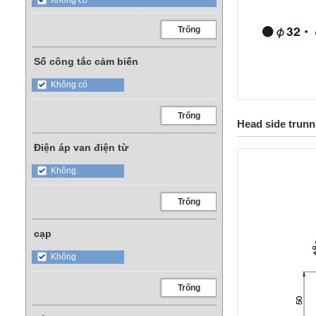
Không có
Trống
Số công tắc cảm biến
Không có
Trống
Head side trunni
Điện áp van điện từ
Không
Trống
cạp
Không
Trống