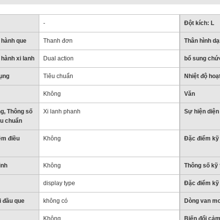
-
Đột kích: L
 hành que
Thanh đơn
Thân hình dạ
hành xi lanh
Dual action
bổ sung chứ
ụng
Tiêu chuẩn
Nhiệt độ hoạ
Không
Văn
g, Thông số
Xi lanh phanh
Sự hiện diện
iêu chuẩn
ệm điều
Không
Đặc điểm kỹ 
ình
Không
Thông số kỹ 
display type
Đặc điểm kỹ 
i đầu que
không có
Dòng van mo
Không
Biến đổi cảm