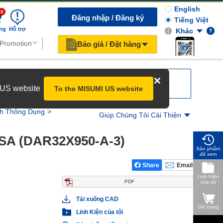
English
0
Đăng nhập / Đăng ký
Tiếng Việt
ng
Hỗ trợ
Khác
Báo giá / Đặt hàng
r US website
To the MISUMI US website
nh Thông Dụng
Giúp Chúng Tôi Cải Thiện
/SA (DAR32X950-A-3)
Sản phẩm
đã xem
Share
Email
Linh Kiện
PDF
của tôi
Tải xuống CAD
Giỏ hàng
Linh Kiện của tôi