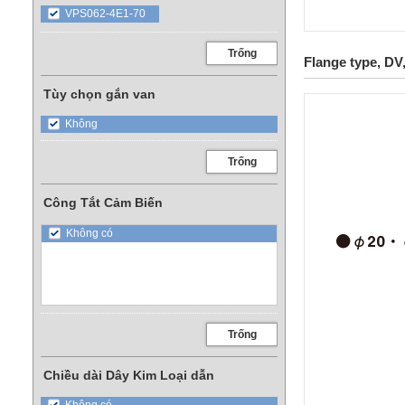
VPS062-4E1-70
Trống
Flange type, DV,
Tùy chọn gắn van
Không
Trống
Công Tắt Cảm Biến
Không có
Trống
Chiều dài Dây Kim Loại dẫn