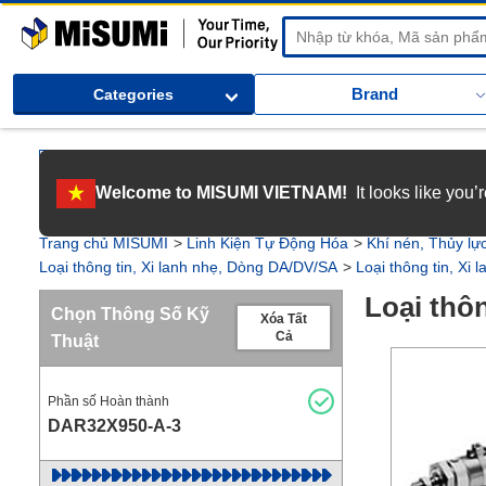
MiSUMi
Brand
Categories
[Tuyển dụng] Gia nhập MISUMI Việt Nam! Nắm bắt cơ hội bứt phá sự 
Welcome to MISUMI VIETNAM!
It looks like you
[Recruitment] We're hiring! Grab your ultimate career opportunity & en
Trang chủ MISUMI
Linh Kiện Tự Động Hóa
Khí nén, Thủy lự
Loại thông tin, Xi lanh nhẹ, Dòng DA/DV/SA
Loại thông tin, Xi
Loại thô
Chọn Thông Số Kỹ
Xóa Tất
Cả
Thuật
Phần số Hoàn thành
DAR32X950-A-3