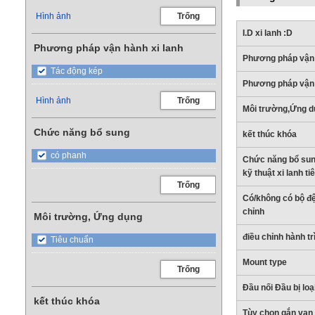
Hình ảnh
Trống
I.D xi lanh :D
Phương pháp vận hành xi lanh
Phương pháp vận
Tác động kép
Phương pháp vận 
Hình ảnh
Trống
Môi trường,Ứng d
Chức năng bổ sung
kết thúc khóa
có phanh
Chức năng bổ sun
kỹ thuật xi lanh t
Trống
Có/không có bộ đ
chỉnh
Môi trường, Ứng dụng
điều chỉnh hành tr
Tiêu chuẩn
Mount type
Trống
Đầu nối Đầu bị loạ
kết thúc khóa
Tùy chọn gắn van