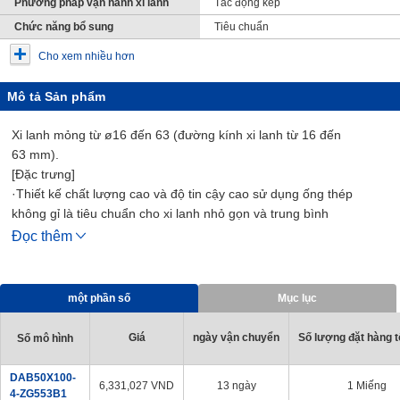
Phương pháp vận hành xi lanh
Tác động kép
Chức năng bổ sung
Tiêu chuẩn
Cho xem nhiều hơn
Mô tả Sản phẩm
Xi lanh mỏng từ ø16 đến 63 (đường kính xi lanh từ 16 đến
63 mm).
[Đặc trưng]
·Thiết kế chất lượng cao và độ tin cậy cao sử dụng ống thép
không gỉ là tiêu chuẩn cho xi lanh nhỏ gọn và trung bình
· Một loạt các dòng sản phẩm gồm 21 biến thể trong tất cả
Đọc thêm
·Hỗ trợ vận hành tốc độ cao 700 mm/s (ø50, 63 (đường kính xi
lanh 50, 63 mm) là 500 mm/s)
·Sử dụng bao bì pít-tông bền
một phần số
Mục lục
· Công tắc Cảm Biến có thể được trang bị thêm
· Độ chính xác lắp đặt cao và công việc lắp đặt dễ dàng
Giá
ngày vận chuyển
Số lượng đặt hàng tố
Số mô hình
[Các ứng dụng]
・ Tương thích với các thiết bị khí nén và dây chuyền sản xuất
DAB50X100-
6,331,027
VND
13 ngày
1 Miếng
trong mọi ngành nghề
4-ZG553B1