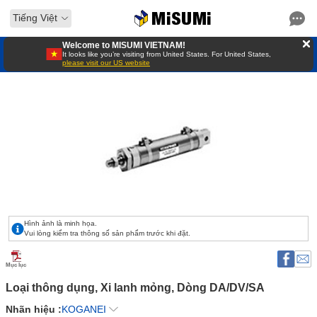
Tiếng Việt
Welcome to MISUMI VIETNAM!
It looks like you’re visiting from United States. For United States,
please visit our US website
Hình ảnh là minh họa.
Vui lòng kiểm tra thông số sản phẩm trước khi đặt.
Mục lục
Loại thông dụng, Xi lanh mỏng, Dòng DA/DV/SA 
Nhãn hiệu :
KOGANEI