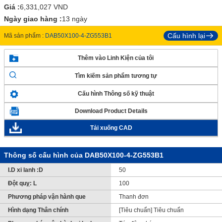
Giá :
6,331,027
VND
Ngày giao hàng :
13 ngày
Cấu hình lại
Mã sản phẩm :
DAB50X100-4-ZG553B1
Thêm vào Linh Kiện của tôi
Tìm kiếm sản phẩm tương tự
Cấu hình Thông số kỹ thuật
Download Product Details
Tải xuống CAD
Thông số cấu hình của DAB50X100-4-ZG553B1
I.D xi lanh :D
50
Đột quỵ: L
100
Phương pháp vận hành que
Thanh đơn
Hình dạng Thân chính
[Tiêu chuẩn] Tiêu chuẩn