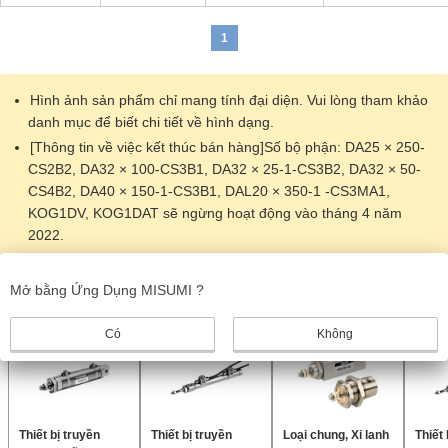
1
Hình ảnh sản phẩm chỉ mang tính đại diện. Vui lòng tham khảo
danh mục để biết chi tiết về hình dạng.
[Thông tin về việc kết thúc bán hàng]Số bộ phận: DA25 × 250-
CS2B2, DA32 × 100-CS3B1, DA32 × 25-1-CS3B2, DA32 × 50-
CS4B2, DA40 × 150-1-CS3B1, DAL20 × 350-1 -CS3MA1,
KOG1DV, KOG1DAT sẽ ngừng hoạt động vào tháng 4 năm
2022.
Sản phẩm giống nhau
Mở bằng Ứng Dụng MISUMI ?
Có
Không
Thiết bị truyền
Thiết bị truyền
Loại chung, Xi lanh
Thiết 