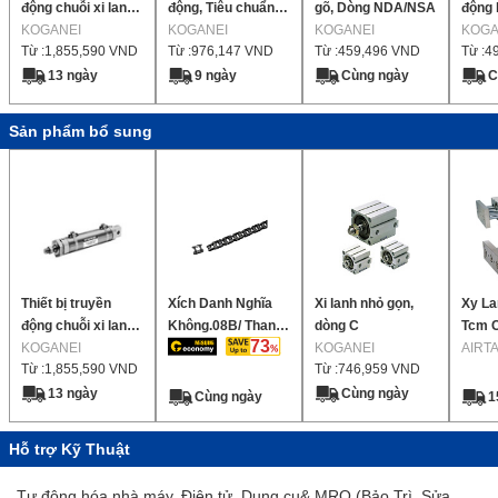
động chuỗi xi lanh
động, Tiêu chuẩn,
gõ, Dòng NDA/NSA
động l
sáng xi lanh tốc độ
KOGANEI
Dòng xi lanh bút,
KOGANEI
KOGANEI
lanh 
KOGA
Từ :
1,855,590
VND
Từ :
976,147
VND
Từ :
459,496
VND
Từ :
4
thấp
Thanh đơn / Thanh
đôi
13 ngày
9 ngày
Cùng ngày
C
Sản phẩm bổ sung
Thiết bị truyền
Xích Danh Nghĩa
Xi lanh nhỏ gọn,
Xy La
động chuỗi xi lanh
Không.08B/ Thanh
dòng C
Tcm 
73
sáng xi lanh tốc độ
KOGANEI
Truyền chung
KOGANEI
Dẫn
AIRT
Từ :
1,855,590
VND
Từ :
746,959
VND
thấp
13 ngày
Cùng ngày
Cùng ngày
1
Hỗ trợ Kỹ Thuật
Tự động hóa nhà máy, Điện tử, Dụng cụ& MRO (Bảo Trì, Sửa