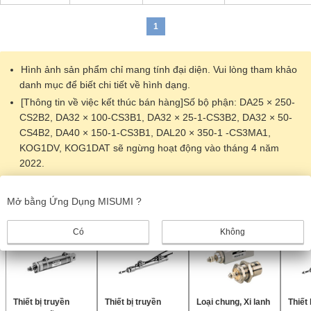
1
Hình ảnh sản phẩm chỉ mang tính đại diện. Vui lòng tham khảo
danh mục để biết chi tiết về hình dạng.
[Thông tin về việc kết thúc bán hàng]Số bộ phận: DA25 × 250-
CS2B2, DA32 × 100-CS3B1, DA32 × 25-1-CS3B2, DA32 × 50-
CS4B2, DA40 × 150-1-CS3B1, DAL20 × 350-1 -CS3MA1,
KOG1DV, KOG1DAT sẽ ngừng hoạt động vào tháng 4 năm
2022.
Sản phẩm giống nhau
Mở bằng Ứng Dụng MISUMI ?
Có
Không
Thiết bị truyền
Thiết bị truyền
Loại chung, Xi lanh
Thiết 