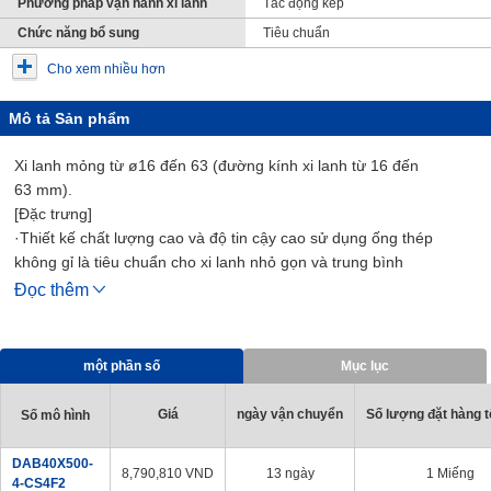
Phương pháp vận hành xi lanh
Tác động kép
Chức năng bổ sung
Tiêu chuẩn
Cho xem nhiều hơn
Mô tả Sản phẩm
Xi lanh mỏng từ ø16 đến 63 (đường kính xi lanh từ 16 đến
63 mm).
[Đặc trưng]
·Thiết kế chất lượng cao và độ tin cậy cao sử dụng ống thép
không gỉ là tiêu chuẩn cho xi lanh nhỏ gọn và trung bình
· Một loạt các dòng sản phẩm gồm 21 biến thể trong tất cả
Đọc thêm
·Hỗ trợ vận hành tốc độ cao 700 mm/s (ø50, 63 (đường kính xi
lanh 50, 63 mm) là 500 mm/s)
·Sử dụng bao bì pít-tông bền
một phần số
Mục lục
· Công tắc Cảm Biến có thể được trang bị thêm
· Độ chính xác lắp đặt cao và công việc lắp đặt dễ dàng
Giá
ngày vận chuyển
Số lượng đặt hàng tố
Số mô hình
[Các ứng dụng]
・ Tương thích với các thiết bị khí nén và dây chuyền sản xuất
DAB40X500-
8,790,810
VND
13 ngày
1 Miếng
trong mọi ngành nghề
4-CS4F2