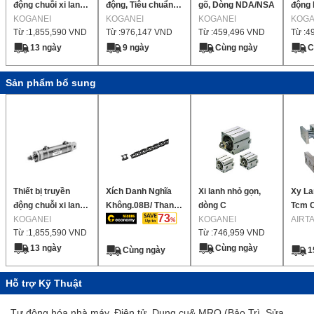
động chuỗi xi lanh
động, Tiêu chuẩn,
gõ, Dòng NDA/NSA
động l
sáng xi lanh tốc độ
KOGANEI
Dòng xi lanh bút,
KOGANEI
KOGANEI
lanh 
KOGA
Từ :
1,855,590
VND
Từ :
976,147
VND
Từ :
459,496
VND
Từ :
4
thấp
Thanh đơn / Thanh
đôi
13 ngày
9 ngày
Cùng ngày
C
Sản phẩm bổ sung
Thiết bị truyền
Xích Danh Nghĩa
Xi lanh nhỏ gọn,
Xy La
động chuỗi xi lanh
Không.08B/ Thanh
dòng C
Tcm 
73
sáng xi lanh tốc độ
KOGANEI
Truyền chung
KOGANEI
Dẫn
AIRT
Từ :
1,855,590
VND
Từ :
746,959
VND
thấp
13 ngày
Cùng ngày
Cùng ngày
1
Hỗ trợ Kỹ Thuật
Tự động hóa nhà máy, Điện tử, Dụng cụ& MRO (Bảo Trì, Sửa