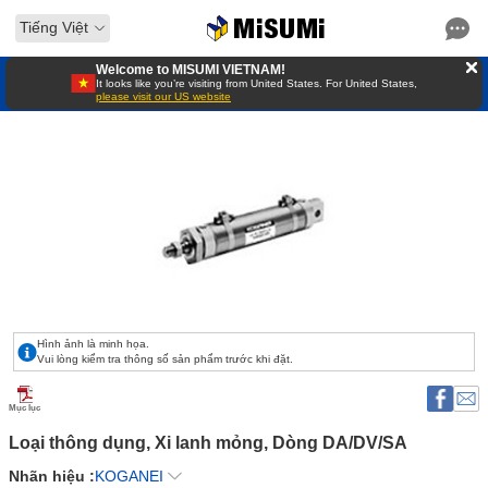
Tiếng Việt
Welcome to MISUMI VIETNAM!
It looks like you’re visiting from United States. For United States,
please visit our US website
Hình ảnh là minh họa.
Vui lòng kiểm tra thông số sản phẩm trước khi đặt.
Mục lục
Loại thông dụng, Xi lanh mỏng, Dòng DA/DV/SA 
Nhãn hiệu :
KOGANEI