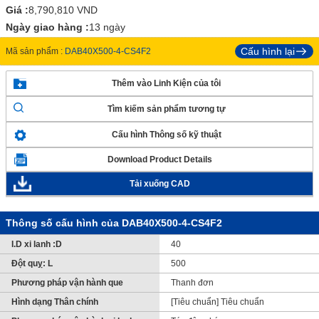
Giá :
8,790,810
VND
Ngày giao hàng :
13 ngày
Cấu hình lại
Mã sản phẩm :
DAB40X500-4-CS4F2
Thêm vào Linh Kiện của tôi
Tìm kiếm sản phẩm tương tự
Cấu hình Thông số kỹ thuật
Download Product Details
Tải xuống CAD
Thông số cấu hình của DAB40X500-4-CS4F2
I.D xi lanh :D
40
Đột quỵ: L
500
Phương pháp vận hành que
Thanh đơn
Hình dạng Thân chính
[Tiêu chuẩn] Tiêu chuẩn