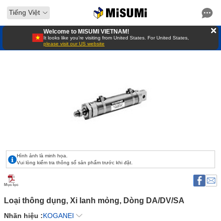
Tiếng Việt
Welcome to MISUMI VIETNAM!
It looks like you’re visiting from United States. For United States,
please visit our US website
Hình ảnh là minh họa.
Vui lòng kiểm tra thông số sản phẩm trước khi đặt.
Mục lục
Loại thông dụng, Xi lanh mỏng, Dòng DA/DV/SA 
Nhãn hiệu :
KOGANEI