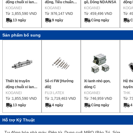
động chuỗi xi lanh
động, Tiêu chuẩn,
gõ, Dòng NDA/NSA
động l
sáng xi lanh tốc độ
KOGANEI
Dòng xi lanh bút,
KOGANEI
KOGANEI
lanh 
KOGA
Từ :
1,855,590
VND
Từ :
976,147
VND
Từ :
459,496
VND
Từ :
4
thấp
Thanh đơn / Thanh
đôi
13 ngày
9 ngày
Cùng ngày
C
Sản phẩm bổ sung
Thiết bị truyền
Sê-ri FW [Hướng
Xi lanh nhỏ gọn,
Hệ th
động chuỗi xi lanh
đôi]
dòng C
tuyến 
sáng xi lanh tốc độ
KOGANEI
FUJI LATEX
KOGANEI
LMK-L
THK
Từ :
1,855,590
VND
Từ :
1,719,463
VND
Từ :
746,959
VND
Từ :
7
thấp
vuông
loại d
13 ngày
4 ngày
Cùng ngày
4
Hỗ trợ Kỹ Thuật
Tự động hóa nhà máy, Điện tử, Dụng cụ& MRO (Bảo Trì, Sửa