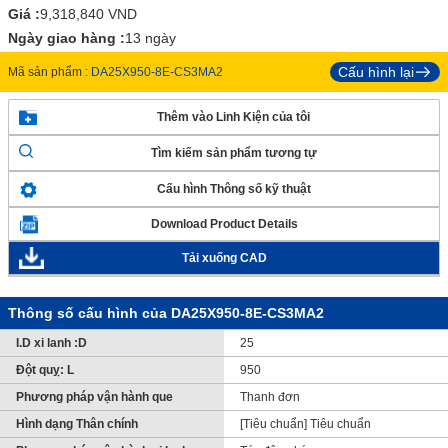
Giá :
9,318,840
VND
Ngày giao hàng :
13 ngày
Cấu hình lại
Mã sản phẩm :
DA25X950-8E-CS3MA2
Thêm vào Linh Kiện của tôi
Tìm kiếm sản phẩm tương tự
Cấu hình Thông số kỹ thuật
Download Product Details
Tải xuống CAD
Thông số cấu hình của DA25X950-8E-CS3MA2
I.D xi lanh :D
25
Đột quỵ: L
950
Phương pháp vận hành que
Thanh đơn
Hình dạng Thân chính
[Tiêu chuẩn] Tiêu chuẩn