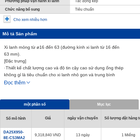
Phương pháp vận hành xi lanh
Tác động kép
Chức năng bổ sung
Tiêu chuẩn
Cho xem nhiều hơn
Mô tả Sản phẩm
Xi lanh mỏng từ ø16 đến 63 (đường kính xi lanh từ 16 đến
63 mm).
[Đặc trưng]
·Thiết kế chất lượng cao và độ tin cậy cao sử dụng ống thép
không gỉ là tiêu chuẩn cho xi lanh nhỏ gọn và trung bình
· Một loạt các dòng sản phẩm gồm 21 biến thể trong tất cả
Đọc thêm
·Hỗ trợ vận hành tốc độ cao 700 mm/s (ø50, 63 (đường kính xi
lanh 50, 63 mm) là 500 mm/s)
·Sử dụng bao bì pít-tông bền
một phần số
Mục lục
· Công tắc Cảm Biến có thể được trang bị thêm
· Độ chính xác lắp đặt cao và công việc lắp đặt dễ dàng
Giá
ngày vận chuyển
Số lượng đặt hàng tố
Số mô hình
[Các ứng dụng]
・ Tương thích với các thiết bị khí nén và dây chuyền sản xuất
DA25X950-
9,318,840
VND
13 ngày
1 Miếng
trong mọi ngành nghề
8E-CS3MA2