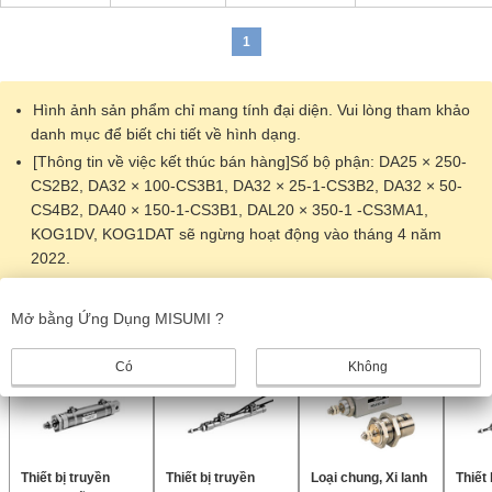
1
Hình ảnh sản phẩm chỉ mang tính đại diện. Vui lòng tham khảo
danh mục để biết chi tiết về hình dạng.
[Thông tin về việc kết thúc bán hàng]Số bộ phận: DA25 × 250-
CS2B2, DA32 × 100-CS3B1, DA32 × 25-1-CS3B2, DA32 × 50-
CS4B2, DA40 × 150-1-CS3B1, DAL20 × 350-1 -CS3MA1,
KOG1DV, KOG1DAT sẽ ngừng hoạt động vào tháng 4 năm
2022.
Sản phẩm giống nhau
Mở bằng Ứng Dụng MISUMI ?
Có
Không
Thiết bị truyền
Thiết bị truyền
Loại chung, Xi lanh
Thiết 