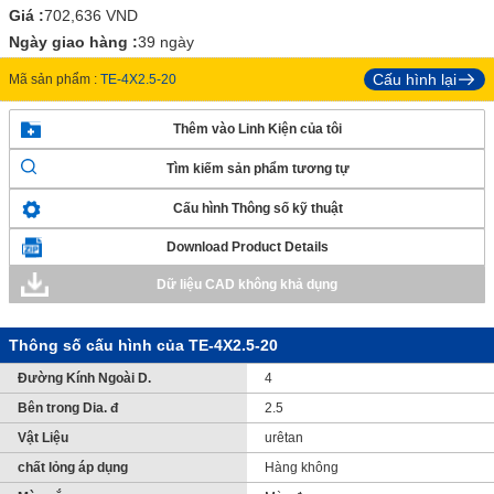
Giá :
702,636
VND
Ngày giao hàng :
39 ngày
Cấu hình lại
Mã sản phẩm :
TE-4X2.5-20
Thêm vào Linh Kiện của tôi
Tìm kiếm sản phẩm tương tự
Cấu hình Thông số kỹ thuật
Download Product Details
Dữ liệu CAD không khả dụng
Thông số cấu hình của TE-4X2.5-20
Đường Kính Ngoài D.
4
Bên trong Dia. đ
2.5
Vật Liệu
urêtan
chất lỏng áp dụng
Hàng không