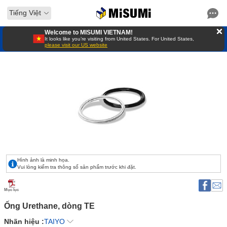
Tiếng Việt
Welcome to MISUMI VIETNAM!
It looks like you’re visiting from United States. For United States,
please visit our US website
Hình ảnh là minh họa.
Vui lòng kiểm tra thông số sản phẩm trước khi đặt.
Mục lục
Ống Urethane, dòng TE 
Nhãn hiệu :
TAIYO