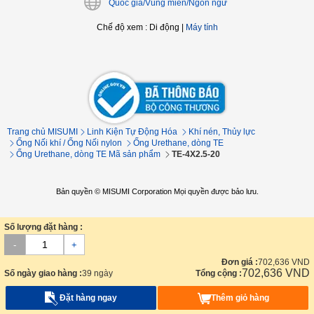
Quốc gia/Vùng miền/Ngôn ngữ
Chế độ xem
:
Di động
|
Máy tính
Trang chủ MISUMI
Linh Kiện Tự Động Hóa
Khí nén, Thủy lực
Ống Nối khí / Ống Nối nylon
Ống Urethane, dòng TE
Ống Urethane, dòng TE Mã sản phẩm
TE-4X2.5-20
Bản quyền © MISUMI Corporation Mọi quyền được bảo lưu.
Số lượng đặt hàng :
-
+
Đơn giá :
702,636
VND
702,636
VND
Số ngày giao hàng :
39 ngày
Tổng cộng :
Đặt hàng ngay
Thêm giỏ hàng