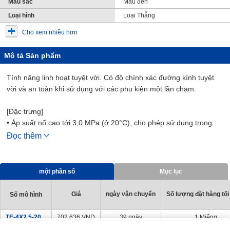
Màu sắc
Màu đen
Loại hình
Loại Thẳng
Cho xem nhiều hơn
Mô tả Sản phẩm
Tính năng linh hoạt tuyệt vời. Có độ chính xác đường kính tuyệt
vời và an toàn khi sử dụng với các phụ kiện một lần chạm.
[Đặc trưng]
• Áp suất nổ cao tới 3,0 MPa (ở 20°C), cho phép sử dụng trong
nhiều ứng dụng.
Đọc thêm
· Tính linh hoạt tuyệt vời.
• Bán kính uốn nhỏ hơn so với các loại thông thường.
• Một loạt ⌀12 loại cũng có sẵn.
một phần số
Mục lục
• Có độ chính xác đường kính tuyệt vời và an toàn khi sử dụng với
các phụ kiện một lần chạm.
Giá
ngày vận chuyển
Số lượng đặt hàng tối
Số mô hình
TE-4X2.5-20
702,636
VND
39 ngày
1 Miếng