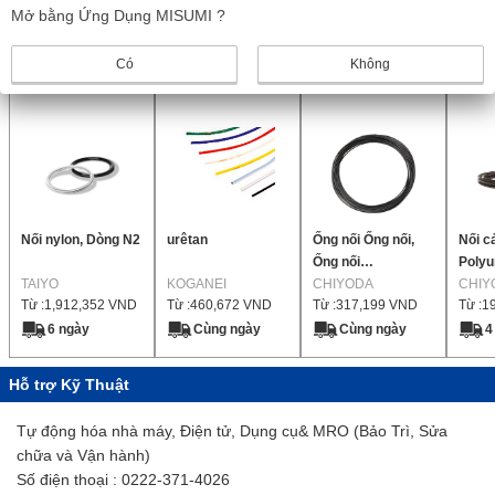
Mở bằng Ứng Dụng MISUMI ?
1
Có
Không
Sản phẩm giống nhau
Nối nylon, Dòng N2
urêtan
Ống nối Ống nối,
Nối c
Ống nối
Polyu
TAIYO
KOGANEI
polyurethane
CHIYODA
chịu 
CHIY
Từ :
1,912,352
VND
Từ :
460,672
VND
Từ :
317,199
VND
Từ :
1
chống nước TE
6 ngày
Cùng ngày
Cùng ngày
4
Hỗ trợ Kỹ Thuật
Tự động hóa nhà máy, Điện tử, Dụng cụ& MRO (Bảo Trì, Sửa
chữa và Vận hành)
Số điện thoại : 0222-371-4026